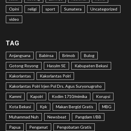
Opini
religi
sport
Sumatera
Uncategorized
video
TAG
Anjangsana
Babinsa
Brimob
Bulog
Gotong Royong
Hasyim SE
Kabupaten Bekasi
Kakorlantas
Kakorlantas Polri
Kakorlantas Polri Irjen Pol Drs. Agus Suryonugroho
Kammi
Kapolri
Kodim 1710/mimika
Korupsi
Kota Bekasi
Kpk
Makan Bergizi Gratis
MBG
Muhammad Nuh
Newsbeat
Pangdam I/BB
Papua
Pengamat
Pengobatan Gratis