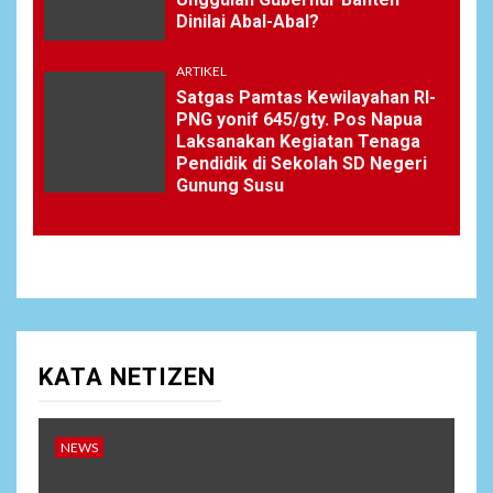
Dinilai Abal-Abal?
ARTIKEL
Satgas Pamtas Kewilayahan RI-
PNG yonif 645/gty. Pos Napua
Laksanakan Kegiatan Tenaga
Pendidik di Sekolah SD Negeri
Gunung Susu
KATA NETIZEN
NEWS