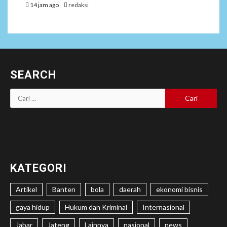
14 jam ago
redaksi
SEARCH
Cari
untuk:
KATEGORI
Artikel
Banten
bola
daerah
ekonomi bisnis
gaya hidup
Hukum dan Kriminal
Internasional
Jabar
Jateng
Lainnya
nasional
news