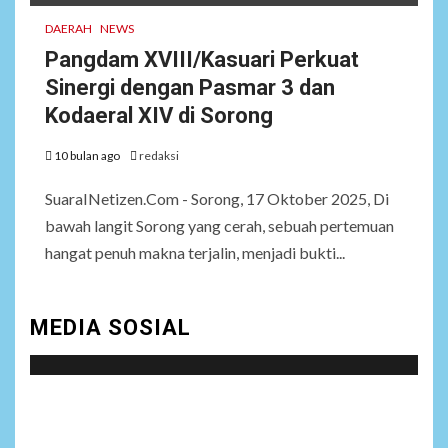
DAERAH
NEWS
Pangdam XVIII/Kasuari Perkuat
Sinergi dengan Pasmar 3 dan
Kodaeral XIV di Sorong
10 bulan ago
redaksi
SuaraINetizen.Com - Sorong, 17 Oktober 2025, Di
bawah langit Sorong yang cerah, sebuah pertemuan
hangat penuh makna terjalin, menjadi bukti...
MEDIA SOSIAL
Social menu is not set. You need to create menu and
assign it to Social Menu on Menu Settings.