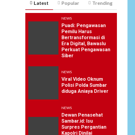
Latest
Popular
Trending
NEWS
Puadi: Pengawasan
Pemilu Harus
Bertransformasi di
Era Digital, Bawaslu
Perkuat Pengawasan
Siber
NEWS
Viral Video Oknum
Polisi Polda Sumbar
diduga Aniaya Driver
NEWS
Dewan Penasehat
Sambar.id: Isu
Surpres Pergantian
Kapolri Dinilai