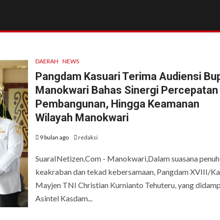
DAERAH
NEWS
Pangdam Kasuari Terima Audiensi Bup
Manokwari Bahas Sinergi Percepatan
Pembangunan, Hingga Keamanan
Wilayah Manokwari
9 bulan ago
redaksi
SuaraINetizen.Com - Manokwari,Dalam suasana penuh
keakraban dan tekad kebersamaan, Pangdam XVIII/Kas
Mayjen TNI Christian Kurnianto Tehuteru, yang didamp
Asintel Kasdam...