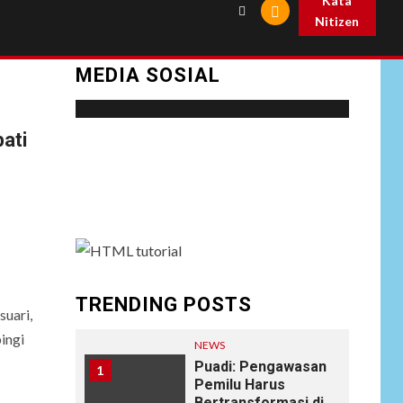
Kata
Nitizen
MEDIA SOSIAL
ati
Social menu is not set. You need to create
menu and assign it to Social Menu on Menu
Settings.
TRENDING POSTS
uari,
ingi
NEWS
Puadi: Pengawasan
1
Pemilu Harus
Bertransformasi di