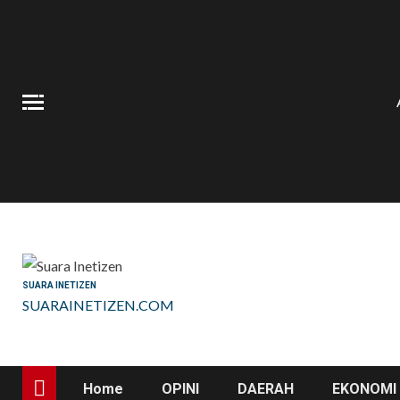
Skip
to
content
SUARA INETIZEN
SUARAINETIZEN.COM
Home
OPINI
DAERAH
EKONOMI 