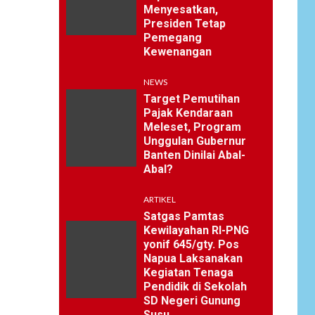
Menyesatkan,
Presiden Tetap
Pemegang
Kewenangan
NEWS
Target Pemutihan
Pajak Kendaraan
Meleset, Program
Unggulan Gubernur
Banten Dinilai Abal-
Abal?
ARTIKEL
Satgas Pamtas
Kewilayahan RI-PNG
yonif 645/gty. Pos
Napua Laksanakan
Kegiatan Tenaga
Pendidik di Sekolah
SD Negeri Gunung
Susu