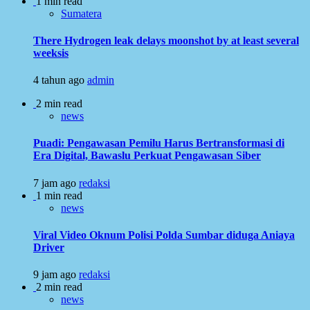
1 min read
Sumatera
There Hydrogen leak delays moonshot by at least several
weeksis
4 tahun ago
admin
2 min read
news
Puadi: Pengawasan Pemilu Harus Bertransformasi di
Era Digital, Bawaslu Perkuat Pengawasan Siber
7 jam ago
redaksi
1 min read
news
Viral Video Oknum Polisi Polda Sumbar diduga Aniaya
Driver
9 jam ago
redaksi
2 min read
news