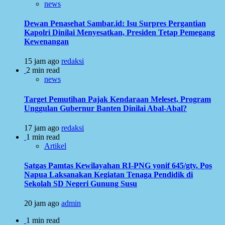
news
Dewan Penasehat Sambar.id: Isu Surpres Pergantian
Kapolri Dinilai Menyesatkan, Presiden Tetap Pemegang
Kewenangan
15 jam ago
redaksi
2 min read
news
Target Pemutihan Pajak Kendaraan Meleset, Program
Unggulan Gubernur Banten Dinilai Abal-Abal?
17 jam ago
redaksi
1 min read
Artikel
Satgas Pamtas Kewilayahan RI-PNG yonif 645/gty. Pos
Napua Laksanakan Kegiatan Tenaga Pendidik di
Sekolah SD Negeri Gunung Susu
20 jam ago
admin
1 min read