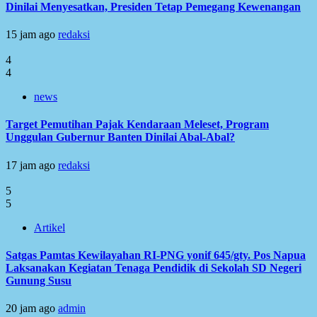
Dinilai Menyesatkan, Presiden Tetap Pemegang Kewenangan
15 jam ago
redaksi
4
4
news
Target Pemutihan Pajak Kendaraan Meleset, Program
Unggulan Gubernur Banten Dinilai Abal-Abal?
17 jam ago
redaksi
5
5
Artikel
Satgas Pamtas Kewilayahan RI-PNG yonif 645/gty. Pos Napua
Laksanakan Kegiatan Tenaga Pendidik di Sekolah SD Negeri
Gunung Susu
20 jam ago
admin