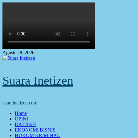
Skip
to
content
Agustus 8, 2026
Suara Inetizen
suarainetizen.com
Primary
Home
Menu
OPINI
DAERAH
EKONOMI BISNIS
HUKUM KRIMINAL