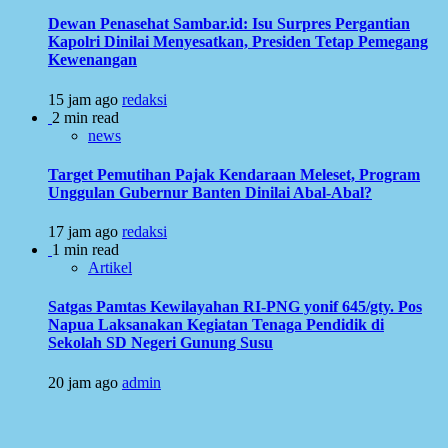
Dewan Penasehat Sambar.id: Isu Surpres Pergantian
Kapolri Dinilai Menyesatkan, Presiden Tetap Pemegang
Kewenangan
15 jam ago
redaksi
2 min read
news
Target Pemutihan Pajak Kendaraan Meleset, Program
Unggulan Gubernur Banten Dinilai Abal-Abal?
17 jam ago
redaksi
1 min read
Artikel
Satgas Pamtas Kewilayahan RI-PNG yonif 645/gty. Pos
Napua Laksanakan Kegiatan Tenaga Pendidik di
Sekolah SD Negeri Gunung Susu
20 jam ago
admin