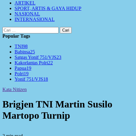
ARTIKEL
SPORT, ARTIS & GAYA HIDUP
NASIONAL
INTERNASIONAL
Cari
untuk:
Popular Tags
TNI
98
Babinsa
25
Satgas Yonif 751/VJS
23
Kakorlantas Polri
22
Papua
19
Polri
19
Yonif 751/VJS
18
Kata Nitizen
Brigjen TNI Martin Susilo
Martopo Turnip
2 min read