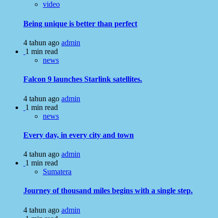
video
Being unique is better than perfect
4 tahun ago
admin
1 min read
news
Falcon 9 launches Starlink satellites.
4 tahun ago
admin
1 min read
news
Every day, in every city and town
4 tahun ago
admin
1 min read
Sumatera
Journey of thousand miles begins with a single step.
4 tahun ago
admin