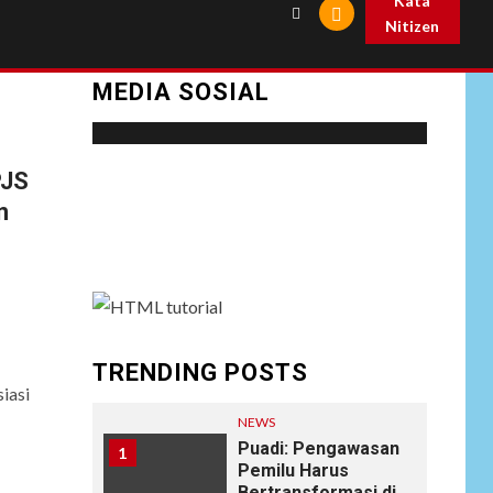
Kata
Nitizen
MEDIA SOSIAL
PJS
Social menu is not set. You need to create
n
menu and assign it to Social Menu on Menu
Settings.
TRENDING POSTS
iasi
NEWS
Puadi: Pengawasan
1
Pemilu Harus
Bertransformasi di