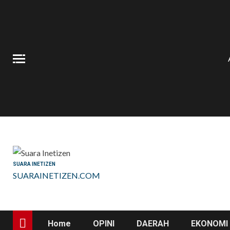
Skip
to
content
SUARA INETIZEN
SUARAINETIZEN.COM
Home
OPINI
DAERAH
EKONOMI 