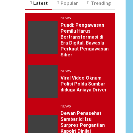
Latest
Popular
Trending
NEWS
Puadi: Pengawasan
Pemilu Harus
Bertransformasi di
Era Digital, Bawaslu
Perkuat Pengawasan
Siber
NEWS
Viral Video Oknum
Polisi Polda Sumbar
diduga Aniaya Driver
NEWS
Dewan Penasehat
Sambar.id: Isu
Surpres Pergantian
Kapolri Dinilai