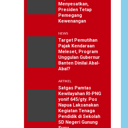
Menyesatkan,
Presiden Tetap
Pemegang
Kewenangan
NEWS
Target Pemutihan
Pajak Kendaraan
Meleset, Program
Unggulan Gubernur
Banten Dinilai Abal-
Abal?
ARTIKEL
Satgas Pamtas
Kewilayahan RI-PNG
yonif 645/gty. Pos
Napua Laksanakan
Kegiatan Tenaga
Pendidik di Sekolah
SD Negeri Gunung
Susu