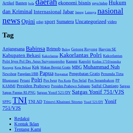
daerah
Hukum
ekonomi bisnis
Artikel
Banten
gaya hidup
bola
nasional
dan Kriminal
Jabar
Internasional
Jateng
Lainnya
news
Opini
Uncategorized
sport
Sumatera
video
religi
Tag
Babinsa
Anjangsana
Brimob
Gotong Royong
Hasyim SE
Bulog
Kakorlantas Polri
Kabupaten Bekasi
Kakorlantas
Kakorlantas
Kapolri
Polri Irjen Pol Drs. Agus Suryonugroho
Kammi
Kodim 1710/mimika
Muhammad Nuh
MBG
Kpk
Makan Bergizi Gratis
Korupsi
Kota Bekasi
Papua
Pengobatan Gratis
Perumda Tirta
Newsbeat
Pangdam I/BB
Pengamat
Polri
Bhagasasi
Petani
Pos Iwur
Pos Selal
Pos Serambakon
PP
Pos Kotis
Presiden Prabowo
Saiful Chaniago
Satgas
KAMMI
Presiden Prabowo Subianto
Satgas Yonif 751/VJS
Satgas Yonif 521/DY
Satgas Pamtas RI-PNG
TNI
Yonif
TNI AD
Trinovi Khairani Sitorus
SPPG
Yonif 521/DY
751/VJS
Redaksi
Kontak Iklan
Tentang Kami