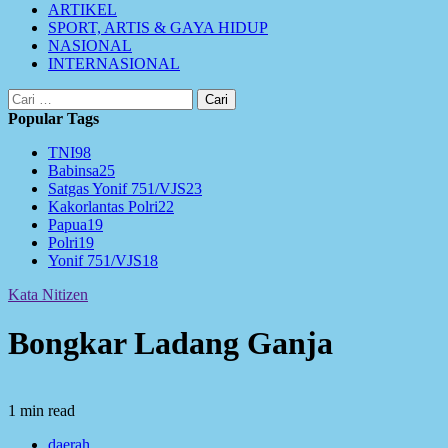
ARTIKEL
SPORT, ARTIS & GAYA HIDUP
NASIONAL
INTERNASIONAL
Cari
untuk:
Popular Tags
TNI
98
Babinsa
25
Satgas Yonif 751/VJS
23
Kakorlantas Polri
22
Papua
19
Polri
19
Yonif 751/VJS
18
Kata Nitizen
Bongkar Ladang Ganja
1 min read
daerah