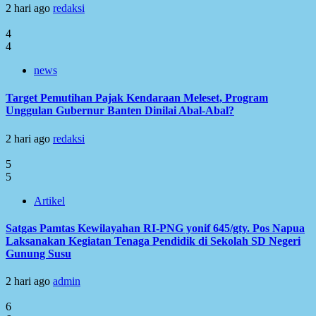
2 hari ago
redaksi
4
4
news
Target Pemutihan Pajak Kendaraan Meleset, Program
Unggulan Gubernur Banten Dinilai Abal-Abal?
2 hari ago
redaksi
5
5
Artikel
Satgas Pamtas Kewilayahan RI-PNG yonif 645/gty. Pos Napua
Laksanakan Kegiatan Tenaga Pendidik di Sekolah SD Negeri
Gunung Susu
2 hari ago
admin
6