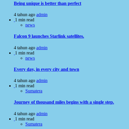
Being unique is better than perfect
4 tahun ago
admin
1 min read
news
Falcon 9 launches Starlink satellites.
4 tahun ago
admin
1 min read
news
Every day, in every city and town
4 tahun ago
admin
1 min read
Sumatera
Journey of thousand miles begins with a single step.
4 tahun ago
admin
1 min read
Sumatera