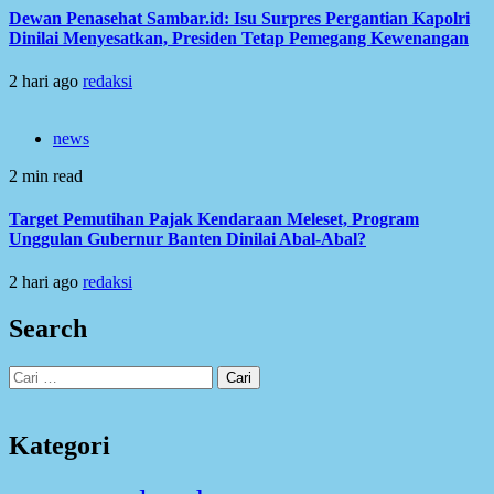
Dewan Penasehat Sambar.id: Isu Surpres Pergantian Kapolri
Dinilai Menyesatkan, Presiden Tetap Pemegang Kewenangan
2 hari ago
redaksi
news
2 min read
Target Pemutihan Pajak Kendaraan Meleset, Program
Unggulan Gubernur Banten Dinilai Abal-Abal?
2 hari ago
redaksi
Search
Cari
untuk:
Kategori