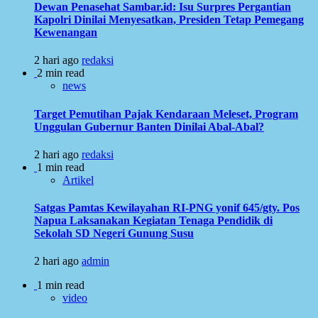
Dewan Penasehat Sambar.id: Isu Surpres Pergantian
Kapolri Dinilai Menyesatkan, Presiden Tetap Pemegang
Kewenangan
2 hari ago
redaksi
2 min read
news
Target Pemutihan Pajak Kendaraan Meleset, Program
Unggulan Gubernur Banten Dinilai Abal-Abal?
2 hari ago
redaksi
1 min read
Artikel
Satgas Pamtas Kewilayahan RI-PNG yonif 645/gty. Pos
Napua Laksanakan Kegiatan Tenaga Pendidik di
Sekolah SD Negeri Gunung Susu
2 hari ago
admin
1 min read
video