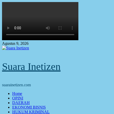
Skip
to
content
Agustus 9, 2026
Suara Inetizen
suarainetizen.com
Primary
Home
Menu
OPINI
DAERAH
EKONOMI BISNIS
HUKUM KRIMINAL