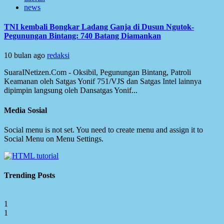
news
TNI kembali Bongkar Ladang Ganja di Dusun Ngutok-
Pegunungan Bintang: 740 Batang Diamankan
10 bulan ago
redaksi
SuaraINetizen.Com - Oksibil, Pegunungan Bintang, Patroli
Keamanan oleh Satgas Yonif 751/VJS dan Satgas Intel lainnya
dipimpin langsung oleh Dansatgas Yonif...
Media Sosial
Social menu is not set. You need to create menu and assign it to
Social Menu on Menu Settings.
Trending Posts
1
1