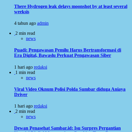
There Hydrogen leak delays moonshot by at least several
weeksis
4 tahun ago
admin
2 min read
news
Puadi: Pengawasan Pemilu Harus Bertransformasi di
Era Digital, Bawaslu Perkuat Pengawasan Siber
1 hari ago
redaksi
1 min read
news
Viral Video Oknum Polisi Polda Sumbar diduga Aniaya
Driver
1 hari ago
redaksi
2 min read
news
Dewan Penasehat Sambar.id: Isu Surpres Pergantian