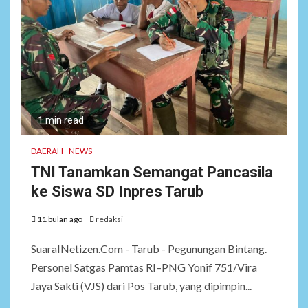
1 min read
DAERAH
NEWS
TNI Tanamkan Semangat Pancasila
ke Siswa SD Inpres Tarub
11 bulan ago
redaksi
SuaraINetizen.Com - Tarub - Pegunungan Bintang.
Personel Satgas Pamtas RI–PNG Yonif 751/Vira
Jaya Sakti (VJS) dari Pos Tarub, yang dipimpin...