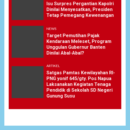
Isu Surpres Pergantian Kapolri
Dinilai Menyesatkan, Presiden
Tetap Pemegang Kewenangan
NEWS
Target Pemutihan Pajak
Kendaraan Meleset, Program
Unggulan Gubernur Banten
Dinilai Abal-Abal?
ARTIKEL
Satgas Pamtas Kewilayahan RI-
PNG yonif 645/gty. Pos Napua
Laksanakan Kegiatan Tenaga
Pendidik di Sekolah SD Negeri
Gunung Susu