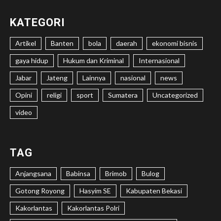
KATEGORI
Artikel
Banten
bola
daerah
ekonomi bisnis
gaya hidup
Hukum dan Kriminal
Internasional
Jabar
Jateng
Lainnya
nasional
news
Opini
religi
sport
Sumatera
Uncategorized
video
TAG
Anjangsana
Babinsa
Brimob
Bulog
Gotong Royong
Hasyim SE
Kabupaten Bekasi
Kakorlantas
Kakorlantas Polri