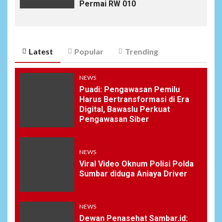
Permai RW 010
Latest
Popular
Trending
NEWS
Puadi: Pengawasan Pemilu
Harus Bertransformasi di Era
Digital, Bawaslu Perkuat
Pengawasan Siber
NEWS
Viral Video Oknum Polisi Polda
Sumbar diduga Aniaya Driver
NEWS
Dewan Penasehat Sambar.id: