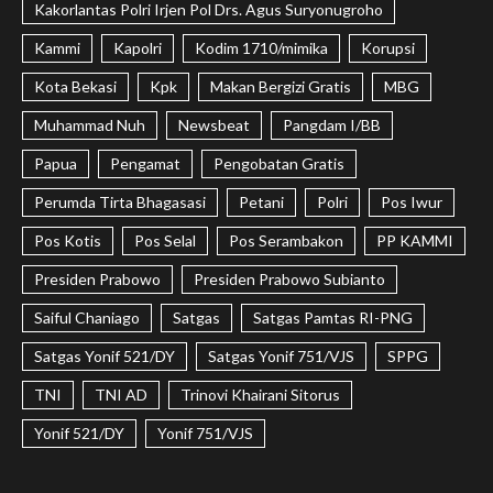
Kakorlantas Polri Irjen Pol Drs. Agus Suryonugroho
Kammi
Kapolri
Kodim 1710/mimika
Korupsi
Kota Bekasi
Kpk
Makan Bergizi Gratis
MBG
Muhammad Nuh
Newsbeat
Pangdam I/BB
Papua
Pengamat
Pengobatan Gratis
Perumda Tirta Bhagasasi
Petani
Polri
Pos Iwur
Pos Kotis
Pos Selal
Pos Serambakon
PP KAMMI
Presiden Prabowo
Presiden Prabowo Subianto
Saiful Chaniago
Satgas
Satgas Pamtas RI-PNG
Satgas Yonif 521/DY
Satgas Yonif 751/VJS
SPPG
TNI
TNI AD
Trinovi Khairani Sitorus
Yonif 521/DY
Yonif 751/VJS