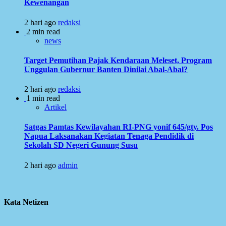
Kewenangan
2 hari ago
redaksi
2 min read
news
Target Pemutihan Pajak Kendaraan Meleset, Program
Unggulan Gubernur Banten Dinilai Abal-Abal?
2 hari ago
redaksi
1 min read
Artikel
Satgas Pamtas Kewilayahan RI-PNG yonif 645/gty. Pos
Napua Laksanakan Kegiatan Tenaga Pendidik di
Sekolah SD Negeri Gunung Susu
2 hari ago
admin
Kata Netizen