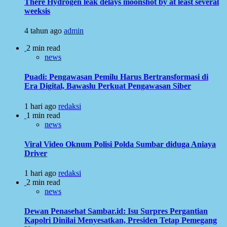
There Hydrogen leak delays moonshot by at least several
weeksis
4 tahun ago
admin
2 min read
news
Puadi: Pengawasan Pemilu Harus Bertransformasi di
Era Digital, Bawaslu Perkuat Pengawasan Siber
1 hari ago
redaksi
1 min read
news
Viral Video Oknum Polisi Polda Sumbar diduga Aniaya
Driver
1 hari ago
redaksi
2 min read
news
Dewan Penasehat Sambar.id: Isu Surpres Pergantian
Kapolri Dinilai Menyesatkan, Presiden Tetap Pemegang