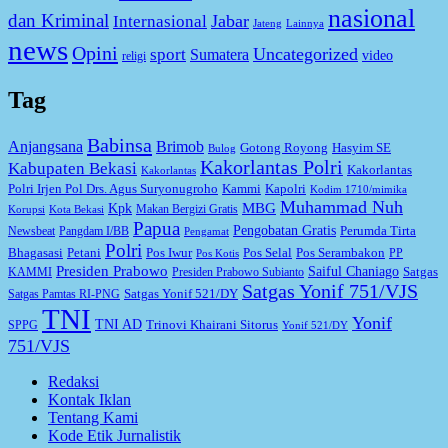
nasional
dan Kriminal
Jabar
Internasional
Jateng
Lainnya
news
Opini
Uncategorized
sport
Sumatera
video
religi
Tag
Babinsa
Anjangsana
Brimob
Gotong Royong
Hasyim SE
Bulog
Kakorlantas Polri
Kabupaten Bekasi
Kakorlantas
Kakorlantas
Kapolri
Polri Irjen Pol Drs. Agus Suryonugroho
Kammi
Kodim 1710/mimika
Muhammad Nuh
MBG
Kpk
Makan Bergizi Gratis
Korupsi
Kota Bekasi
Papua
Pengobatan Gratis
Perumda Tirta
Newsbeat
Pangdam I/BB
Pengamat
Polri
Bhagasasi
Petani
Pos Iwur
Pos Selal
Pos Serambakon
PP
Pos Kotis
Presiden Prabowo
Saiful Chaniago
Satgas
KAMMI
Presiden Prabowo Subianto
Satgas Yonif 751/VJS
Satgas Yonif 521/DY
Satgas Pamtas RI-PNG
TNI
Yonif
TNI AD
Trinovi Khairani Sitorus
SPPG
Yonif 521/DY
751/VJS
Redaksi
Kontak Iklan
Tentang Kami
Kode Etik Jurnalistik