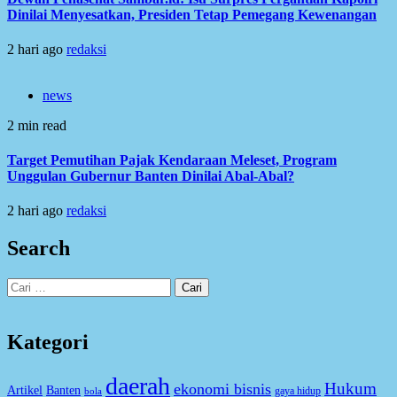
Dinilai Menyesatkan, Presiden Tetap Pemegang Kewenangan
2 hari ago
redaksi
news
2 min read
Target Pemutihan Pajak Kendaraan Meleset, Program
Unggulan Gubernur Banten Dinilai Abal-Abal?
2 hari ago
redaksi
Search
Cari
untuk:
Kategori
daerah
Hukum
ekonomi bisnis
Artikel
Banten
gaya hidup
bola