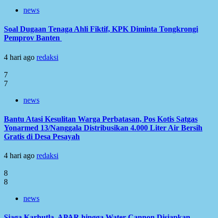
news
Soal Dugaan Tenaga Ahli Fiktif, KPK Diminta Tongkrongi
Pemprov Banten
4 hari ago
redaksi
7
7
news
Bantu Atasi Kesulitan Warga Perbatasan, Pos Kotis Satgas
Yonarmed 13/Nanggala Distribusikan 4.000 Liter Air Bersih
Gratis di Desa Pesayah
4 hari ago
redaksi
8
8
news
Siaga Karhutla, APAR hingga Water Cannon Disiapkan