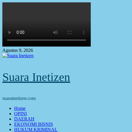
Skip
to
content
Agustus 9, 2026
Suara Inetizen
suarainetizen.com
Primary
Home
Menu
OPINI
DAERAH
EKONOMI BISNIS
HUKUM KRIMINAL