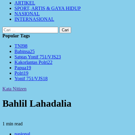
ARTIKEL
SPORT, ARTIS & GAYA HIDUP
NASIONAL
INTERNASIONAL
Cari
untuk:
Popular Tags
TNI
98
Babinsa
25
Satgas Yonif 751/VJS
23
Kakorlantas Polri
22
Papua
19
Polri
19
Yonif 751/VJS
18
Kata Nitizen
Bahlil Lahadalia
1 min read
nasional