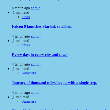
4 tahun ago
admin
1 min read
news
Falcon 9 launches Starlink satellites.
4 tahun ago
admin
1 min read
news
Every day, in every city and town
4 tahun ago
admin
1 min read
Sumatera
Journey of thousand miles begins with a single step.
4 tahun ago
admin
1 min read
Sumatera