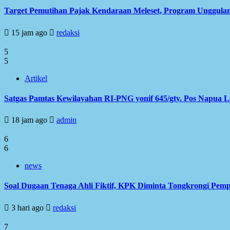
Target Pemutihan Pajak Kendaraan Meleset, Program Unggulan
15 jam ago
redaksi
5
5
Artikel
Satgas Pamtas Kewilayahan RI-PNG yonif 645/gty. Pos Napua 
18 jam ago
admin
6
6
news
Soal Dugaan Tenaga Ahli Fiktif, KPK Diminta Tongkrongi Pem
3 hari ago
redaksi
7