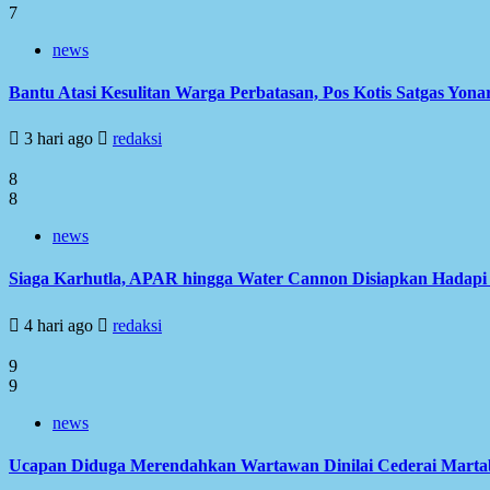
7
news
Bantu Atasi Kesulitan Warga Perbatasan, Pos Kotis Satgas Yonar
3 hari ago
redaksi
8
8
news
Siaga Karhutla, APAR hingga Water Cannon Disiapkan Hadap
4 hari ago
redaksi
9
9
news
Ucapan Diduga Merendahkan Wartawan Dinilai Cederai Martabat