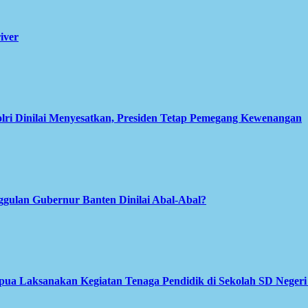
iver
olri Dinilai Menyesatkan, Presiden Tetap Pemegang Kewenangan
gulan Gubernur Banten Dinilai Abal-Abal?
apua Laksanakan Kegiatan Tenaga Pendidik di Sekolah SD Neger