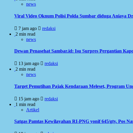
news
Viral Video Oknum Polisi Polda Sumbar diduga Aniaya Dr
7 jam ago
redaksi
2 min read
news
Dewan Penasehat Sambar.id: Isu Surpres Pergantian Kap
13 jam ago
redaksi
2 min read
news
Target Pemutihan Pajak Kendaraan Meleset, Program Ung
15 jam ago
redaksi
1 min read
Artikel
Satgas Pamtas Kewilayahan RI-PNG yonif 645/gty. Pos N