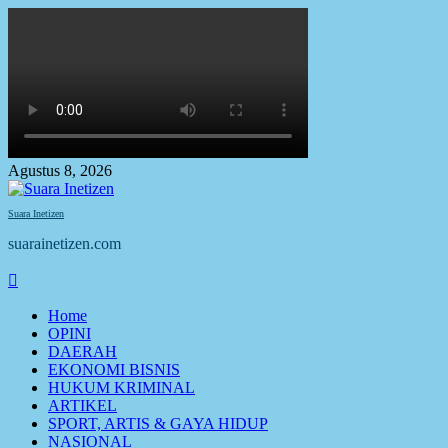
Skip
to
content
Agustus 8, 2026
Suara Inetizen
suarainetizen.com
Primary
Menu
Home
OPINI
DAERAH
EKONOMI BISNIS
HUKUM KRIMINAL
ARTIKEL
SPORT, ARTIS & GAYA HIDUP
NASIONAL