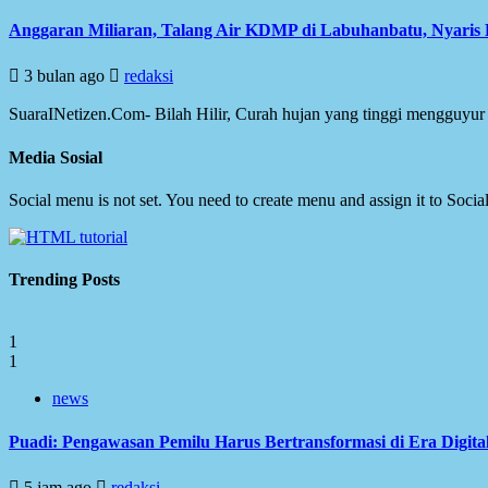
Anggaran Miliaran, Talang Air KDMP di Labuhanbatu, Nyaris
3 bulan ago
redaksi
SuaraINetizen.Com- Bilah Hilir, Curah hujan yang tinggi mengguy
Media Sosial
Social menu is not set. You need to create menu and assign it to Soc
Trending Posts
1
1
news
Puadi: Pengawasan Pemilu Harus Bertransformasi di Era Digita
5 jam ago
redaksi