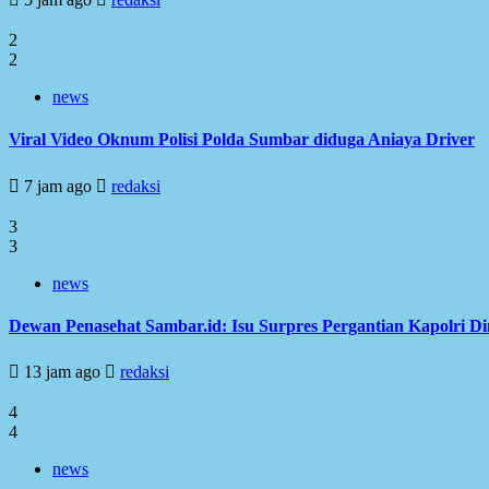
2
2
news
Viral Video Oknum Polisi Polda Sumbar diduga Aniaya Driver
7 jam ago
redaksi
3
3
news
Dewan Penasehat Sambar.id: Isu Surpres Pergantian Kapolri D
13 jam ago
redaksi
4
4
news