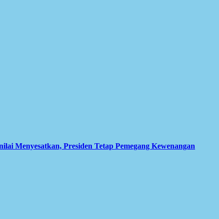
inilai Menyesatkan, Presiden Tetap Pemegang Kewenangan