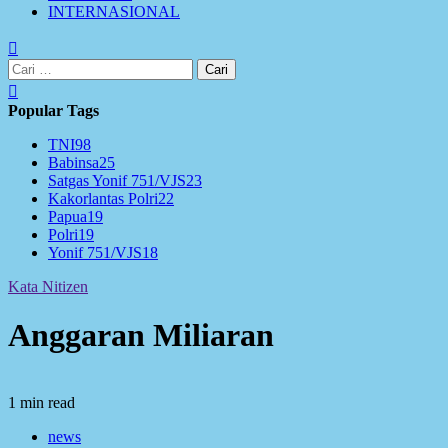
INTERNASIONAL
Cari
untuk:
Popular Tags
TNI
98
Babinsa
25
Satgas Yonif 751/VJS
23
Kakorlantas Polri
22
Papua
19
Polri
19
Yonif 751/VJS
18
Kata Nitizen
Anggaran Miliaran
1 min read
news