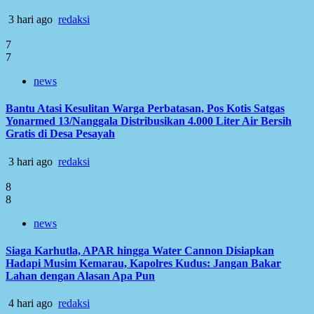
3 hari ago
redaksi
7
7
news
Bantu Atasi Kesulitan Warga Perbatasan, Pos Kotis Satgas
Yonarmed 13/Nanggala Distribusikan 4.000 Liter Air Bersih
Gratis di Desa Pesayah
3 hari ago
redaksi
8
8
news
Siaga Karhutla, APAR hingga Water Cannon Disiapkan
Hadapi Musim Kemarau, Kapolres Kudus: Jangan Bakar
Lahan dengan Alasan Apa Pun
4 hari ago
redaksi