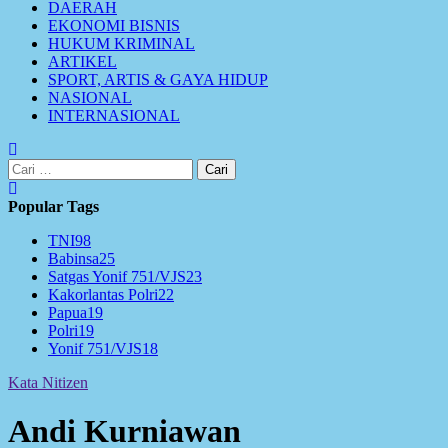
DAERAH
EKONOMI BISNIS
HUKUM KRIMINAL
ARTIKEL
SPORT, ARTIS & GAYA HIDUP
NASIONAL
INTERNASIONAL
Cari
untuk:
Popular Tags
TNI
98
Babinsa
25
Satgas Yonif 751/VJS
23
Kakorlantas Polri
22
Papua
19
Polri
19
Yonif 751/VJS
18
Kata Nitizen
Andi Kurniawan