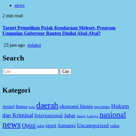
news
2 min read
Target Pemutihan Pajak Kendaraan Meleset, Program
Unggulan Gubernur Banten Dinilai Abal-Abal?
23 jam ago
redaksi
Search
Cari
untuk:
Kategori
daerah
Hukum
ekonomi bisnis
Artikel
Banten
gaya hidup
bola
nasional
dan Kriminal
Jabar
Internasional
Jateng
Lainnya
news
Opini
Uncategorized
sport
Sumatera
video
religi