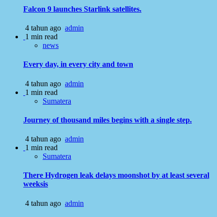
Falcon 9 launches Starlink satellites.
4 tahun ago
admin
1 min read
news
Every day, in every city and town
4 tahun ago
admin
1 min read
Sumatera
Journey of thousand miles begins with a single step.
4 tahun ago
admin
1 min read
Sumatera
There Hydrogen leak delays moonshot by at least several
weeksis
4 tahun ago
admin