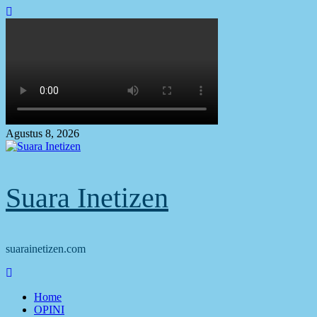
Skip
to
content
Agustus 8, 2026
Suara Inetizen
suarainetizen.com
Primary
Menu
Home
OPINI