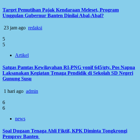
Target Pemutihan Pajak Kendaraan Meleset, Program
Unggulan Gubernur Banten Dinilai Abal-Abal?
23 jam ago
redaksi
5
5
Artikel
Satgas Pamtas Kewilayahan RI-PNG yonif 645/gty. Pos Napua
Laksanakan Kegiatan Tenaga Pendidik di Sekolah SD Negeri
Gunung Susu
1 hari ago
admin
6
6
news
Soal Dugaan Tenaga Ahli Fiktif, KPK Diminta Tongkrongi
Pemprov Banten