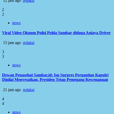
12 jam ago
redaksi
2
2
news
Viral Video Oknum Polisi Polda Sumbar diduga Aniaya Driver
15 jam ago
redaksi
3
3
news
Dewan Penasehat Sambar.id: Isu Surpres Pergantian Kapolri
Dinilai Menyesatkan, Presiden Tetap Pemegang Kewenangan
21 jam ago
redaksi
4
4
news