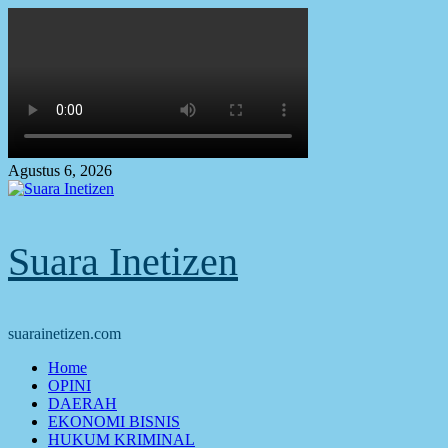
Skip
to
content
Agustus 6, 2026
Suara Inetizen
suarainetizen.com
Primary
Home
Menu
OPINI
DAERAH
EKONOMI BISNIS
HUKUM KRIMINAL