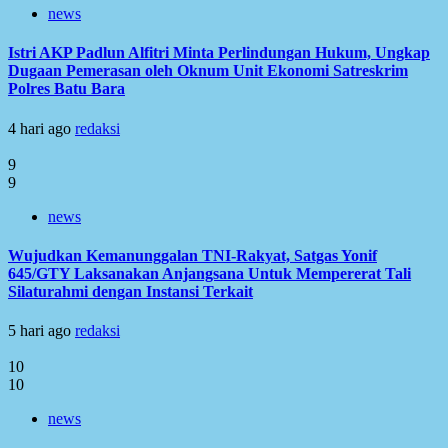
news
Istri AKP Padlun Alfitri Minta Perlindungan Hukum, Ungkap
Dugaan Pemerasan oleh Oknum Unit Ekonomi Satreskrim
Polres Batu Bara
4 hari ago
redaksi
9
9
news
Wujudkan Kemanunggalan TNI-Rakyat, Satgas Yonif
645/GTY Laksanakan Anjangsana Untuk Mempererat Tali
Silaturahmi dengan Instansi Terkait
5 hari ago
redaksi
10
10
news