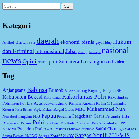
Cari
untuk:
Kategori
daerah
Hukum
ekonomi bisnis
Artikel
Banten
gaya hidup
bola
nasional
dan Kriminal
Jabar
Internasional
Jateng
Lainnya
news
Opini
Uncategorized
sport
Sumatera
video
religi
Tag
Babinsa
Anjangsana
Brimob
Gotong Royong
Hasyim SE
Bulog
Kakorlantas Polri
Kabupaten Bekasi
Kakorlantas
Kakorlantas
Kapolri
Polri Irjen Pol Drs. Agus Suryonugroho
Kammi
Kodim 1710/mimika
Muhammad Nuh
MBG
Kpk
Makan Bergizi Gratis
Korupsi
Kota Bekasi
Papua
Pengobatan Gratis
Perumda Tirta
Newsbeat
Pangdam I/BB
Pengamat
Polri
Bhagasasi
Petani
Pos Iwur
Pos Selal
Pos Serambakon
PP
Pos Kotis
Presiden Prabowo
Saiful Chaniago
Satgas
KAMMI
Presiden Prabowo Subianto
Satgas Yonif 751/VJS
Satgas Yonif 521/DY
Satgas Pamtas RI-PNG