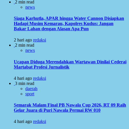
2 min read
news
Siaga Karhutla, APAR hingga Water Cannon Disiapkan
Hadapi Musim Kemarau, Kapolres Kudus: Jangan
Bakar Lahan dengan Alasan Apa Pun
2 hari ago
redaksi
2 min read
news
Ucapan Diduga Merendahkan Wartawan Dinilai Cederai
Martabat Profesi Jurnalistik
4 hari ago
redaksi
3 min read
daerah
sport
Semarak Malam Final PB Nawala Cup 2026, RT 09 Raih
Gelar Juara di Puri Nawala Permai RW 010
4 hari ago
redaksi