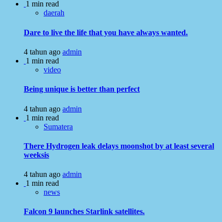
1 min read
daerah
Dare to live the life that you have always wanted.
4 tahun ago
admin
1 min read
video
Being unique is better than perfect
4 tahun ago
admin
1 min read
Sumatera
There Hydrogen leak delays moonshot by at least several
weeksis
4 tahun ago
admin
1 min read
news
Falcon 9 launches Starlink satellites.