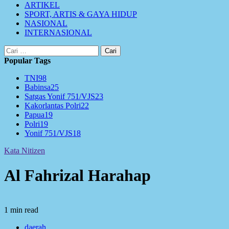
ARTIKEL
SPORT, ARTIS & GAYA HIDUP
NASIONAL
INTERNASIONAL
Cari
untuk:
Popular Tags
TNI
98
Babinsa
25
Satgas Yonif 751/VJS
23
Kakorlantas Polri
22
Papua
19
Polri
19
Yonif 751/VJS
18
Kata Nitizen
Al Fahrizal Harahap
1 min read
daerah