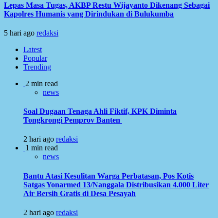
Lepas Masa Tugas, AKBP Restu Wijayanto Dikenang Sebagai
Kapolres Humanis yang Dirindukan di Bulukumba
5 hari ago
redaksi
Latest
Popular
Trending
2 min read
news
Soal Dugaan Tenaga Ahli Fiktif, KPK Diminta
Tongkrongi Pemprov Banten
2 hari ago
redaksi
1 min read
news
Bantu Atasi Kesulitan Warga Perbatasan, Pos Kotis
Satgas Yonarmed 13/Nanggala Distribusikan 4.000 Liter
Air Bersih Gratis di Desa Pesayah
2 hari ago
redaksi