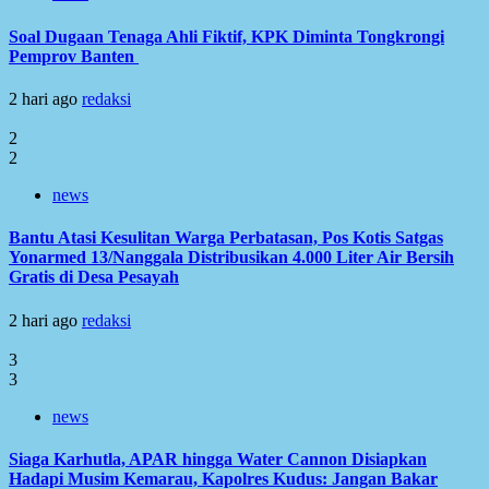
Soal Dugaan Tenaga Ahli Fiktif, KPK Diminta Tongkrongi
Pemprov Banten
2 hari ago
redaksi
2
2
news
Bantu Atasi Kesulitan Warga Perbatasan, Pos Kotis Satgas
Yonarmed 13/Nanggala Distribusikan 4.000 Liter Air Bersih
Gratis di Desa Pesayah
2 hari ago
redaksi
3
3
news
Siaga Karhutla, APAR hingga Water Cannon Disiapkan
Hadapi Musim Kemarau, Kapolres Kudus: Jangan Bakar