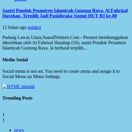
Santri Pondok Pesantren Islamiyah Gunung Raya, Al Fahrizal
Harahap, Terpilih Jadi Paskibraka Sumut HUT RI ke-80
12 bulan ago
redaksi
Padang Lawas Utara,SuaraINetizen.Com - Prestasi membanggakan
ditorehkan oleh Al Fahrizal Harahap (16), santri Pondok Pesantren
Islamiyah Gunung Raya. Ia berhasil terpilih...
Media Sosial
Social menu is not set. You need to create menu and assign it to
Social Menu on Menu Settings.
Trending Posts
1
1
news