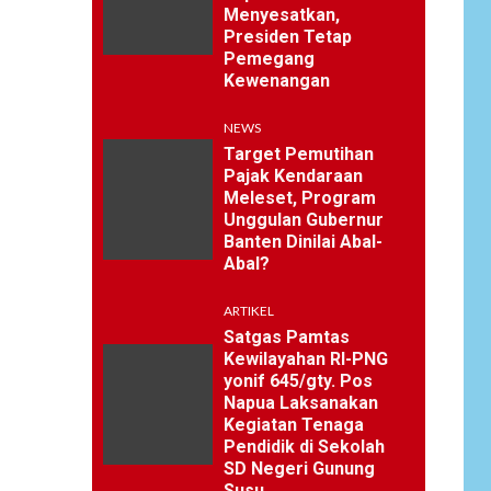
Menyesatkan,
Presiden Tetap
Pemegang
Kewenangan
NEWS
Target Pemutihan
Pajak Kendaraan
Meleset, Program
Unggulan Gubernur
Banten Dinilai Abal-
Abal?
ARTIKEL
Satgas Pamtas
Kewilayahan RI-PNG
yonif 645/gty. Pos
Napua Laksanakan
Kegiatan Tenaga
Pendidik di Sekolah
SD Negeri Gunung
Susu