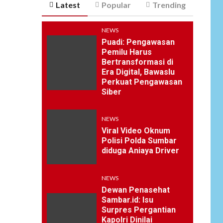
Latest
Popular
Trending
NEWS
Puadi: Pengawasan
Pemilu Harus
Bertransformasi di
Era Digital, Bawaslu
Perkuat Pengawasan
Siber
NEWS
Viral Video Oknum
Polisi Polda Sumbar
diduga Aniaya Driver
NEWS
Dewan Penasehat
Sambar.id: Isu
Surpres Pergantian
Kapolri Dinilai