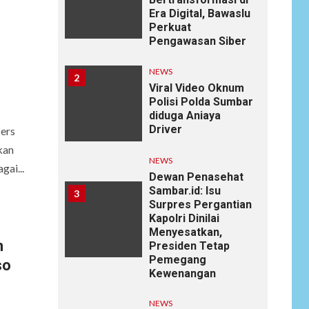
Era Digital, Bawaslu
Perkuat
Pengawasan Siber
NEWS
2
Viral Video Oknum
Polisi Polda Sumbar
diduga Aniaya
Driver
ers
kan
NEWS
ai...
Dewan Penasehat
Sambar.id: Isu
3
Surpres Pergantian
Kapolri Dinilai
Menyesatkan,
n
Presiden Tetap
Pemegang
so
Kewenangan
NEWS