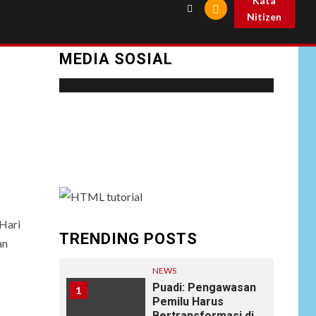
Kata
Nitizen
MEDIA SOSIAL
Social menu is not set. You need to create
menu and assign it to Social Menu on Menu
Settings.
Hari
TRENDING POSTS
an
NEWS
Puadi: Pengawasan
1
Pemilu Harus
Bertransformasi di