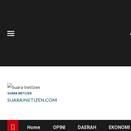
Skip
to
content
SUARA INETIZEN
SUARAINETIZEN.COM
Home
OPINI
DAERAH
EKONOMI 