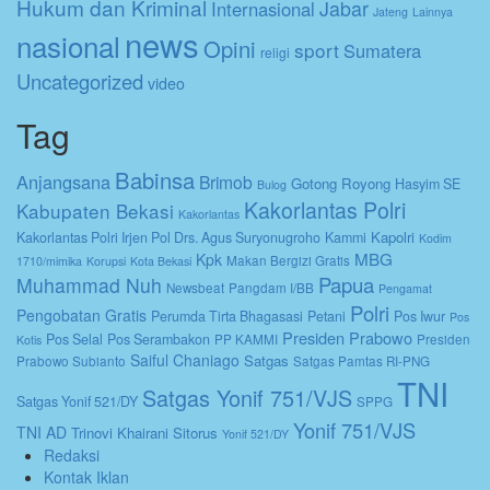
Hukum dan Kriminal
Jabar
Internasional
Jateng
Lainnya
news
nasional
Opini
sport
Sumatera
religi
Uncategorized
video
Tag
Babinsa
Anjangsana
Brimob
Gotong Royong
Hasyim SE
Bulog
Kakorlantas Polri
Kabupaten Bekasi
Kakorlantas
Kapolri
Kakorlantas Polri Irjen Pol Drs. Agus Suryonugroho
Kammi
Kodim
MBG
Kpk
Makan Bergizi Gratis
1710/mimika
Korupsi
Kota Bekasi
Papua
Muhammad Nuh
Newsbeat
Pangdam I/BB
Pengamat
Polri
Pengobatan Gratis
Perumda Tirta Bhagasasi
Petani
Pos Iwur
Pos
Presiden Prabowo
Pos Selal
Pos Serambakon
PP KAMMI
Presiden
Kotis
Saiful Chaniago
Satgas
Prabowo Subianto
Satgas Pamtas RI-PNG
TNI
Satgas Yonif 751/VJS
Satgas Yonif 521/DY
SPPG
Yonif 751/VJS
TNI AD
Trinovi Khairani Sitorus
Yonif 521/DY
Redaksi
Kontak Iklan