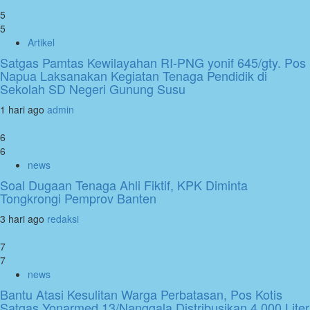
5
5
Artikel
Satgas Pamtas Kewilayahan RI-PNG yonif 645/gty. Pos
Napua Laksanakan Kegiatan Tenaga Pendidik di
Sekolah SD Negeri Gunung Susu
1 hari ago
admin
6
6
news
Soal Dugaan Tenaga Ahli Fiktif, KPK Diminta
Tongkrongi Pemprov Banten
3 hari ago
redaksi
7
7
news
Bantu Atasi Kesulitan Warga Perbatasan, Pos Kotis
Satgas Yonarmed 13/Nanggala Distribusikan 4.000 Liter