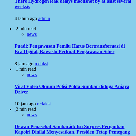
There Hydrogen leak delays moonshot by at least several
weeksis
4 tahun ago
admin
2 min read
news
Puadi: Pengawasan Pemilu Harus Bertransformasi di
Era Digital, Bawaslu Perkuat Pengawasan Siber
8 jam ago
redaksi
1 min read
news
Viral Video Oknum Polisi Polda Sumbar diduga Aniaya
Driver
10 jam ago
redaksi
2 min read
news
Dewan Penasehat Sambar.id: Isu Surpres Pergantian
Kapolri Dinilai Menyesatkan, Presiden Tetap Pemegang