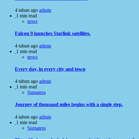
4 tahun ago
admin
1 min read
news
Falcon 9 launches Starlink satellites.
4 tahun ago
admin
1 min read
news
Every day, in every city and town
4 tahun ago
admin
1 min read
Sumatera
Journey of thousand miles begins with a single step.
4 tahun ago
admin
1 min read
Sumatera