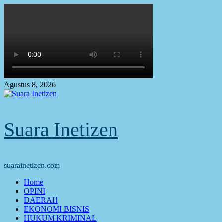
Skip
to
content
Agustus 8, 2026
Suara Inetizen
suarainetizen.com
Primary
Home
Menu
OPINI
DAERAH
EKONOMI BISNIS
HUKUM KRIMINAL