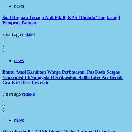
news
Soal Dugaan Tenaga Ahli Fiktif, KPK Diminta Tongkrongi
Pemprov Banten
3 hari ago
redaksi
7
7
news
Bantu Atasi Kesulitan Warga Perbatasan, Pos Kotis Satgas
Yonarmed 13/Nanggala Distribusikan 4.000 Liter Air Bersih
Gratis di Desa Pesayah
3 hari ago
redaksi
8
8
news
Siaga Karhutla, APAR hingga Water Cannon Disiapkan