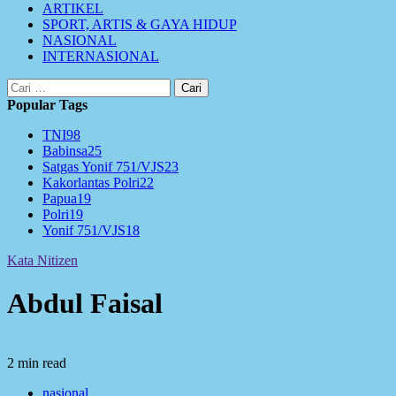
ARTIKEL
SPORT, ARTIS & GAYA HIDUP
NASIONAL
INTERNASIONAL
Cari
untuk:
Popular Tags
TNI
98
Babinsa
25
Satgas Yonif 751/VJS
23
Kakorlantas Polri
22
Papua
19
Polri
19
Yonif 751/VJS
18
Kata Nitizen
Abdul Faisal
2 min read
nasional