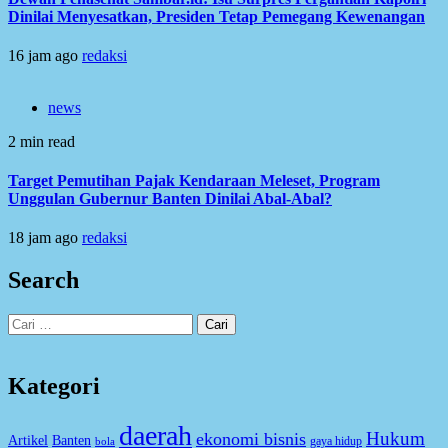
Dinilai Menyesatkan, Presiden Tetap Pemegang Kewenangan
16 jam ago
redaksi
news
2 min read
Target Pemutihan Pajak Kendaraan Meleset, Program
Unggulan Gubernur Banten Dinilai Abal-Abal?
18 jam ago
redaksi
Search
Cari
untuk:
Kategori
daerah
Hukum
ekonomi bisnis
Artikel
Banten
gaya hidup
bola