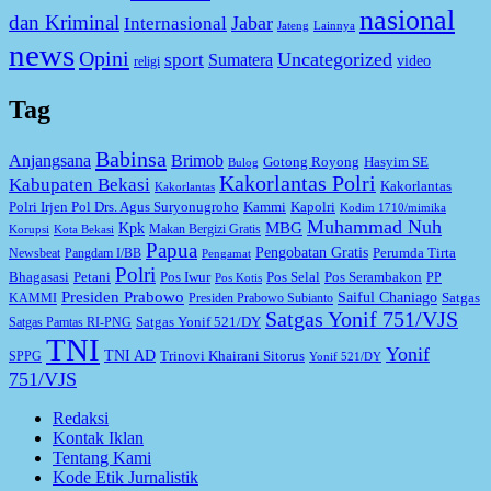
nasional
dan Kriminal
Jabar
Internasional
Jateng
Lainnya
news
Opini
Uncategorized
sport
Sumatera
video
religi
Tag
Babinsa
Anjangsana
Brimob
Gotong Royong
Hasyim SE
Bulog
Kakorlantas Polri
Kabupaten Bekasi
Kakorlantas
Kakorlantas
Kapolri
Polri Irjen Pol Drs. Agus Suryonugroho
Kammi
Kodim 1710/mimika
Muhammad Nuh
MBG
Kpk
Makan Bergizi Gratis
Korupsi
Kota Bekasi
Papua
Pengobatan Gratis
Perumda Tirta
Newsbeat
Pangdam I/BB
Pengamat
Polri
Bhagasasi
Petani
Pos Iwur
Pos Selal
Pos Serambakon
PP
Pos Kotis
Presiden Prabowo
Saiful Chaniago
Satgas
KAMMI
Presiden Prabowo Subianto
Satgas Yonif 751/VJS
Satgas Yonif 521/DY
Satgas Pamtas RI-PNG
TNI
Yonif
TNI AD
Trinovi Khairani Sitorus
SPPG
Yonif 521/DY
751/VJS
Redaksi
Kontak Iklan
Tentang Kami
Kode Etik Jurnalistik