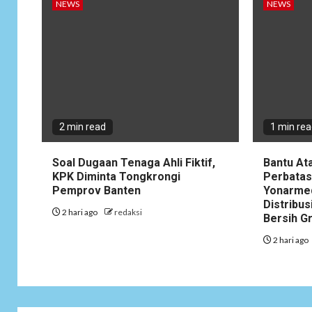
NEWS
NEWS
2 min read
1 min re
Soal Dugaan Tenaga Ahli Fiktif,
Bantu At
KPK Diminta Tongkrongi
Perbatas
Pemprov Banten
Yonarme
Distribus
2 hari ago
redaksi
Bersih G
2 hari ago