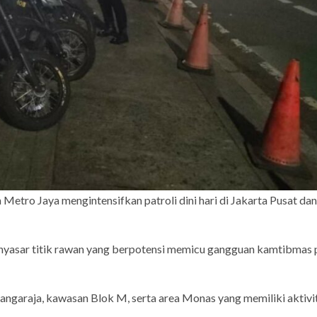
Metro Jaya mengintensifkan patroli dini hari di Jakarta Pusat dan
menyasar titik rawan yang berpotensi memicu gangguan kamtibmas
mangaraja, kawasan Blok M, serta area Monas yang memiliki aktivi