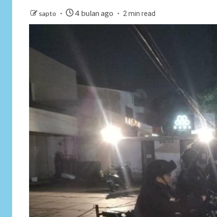
4 bulan ago
sapto
2 min read