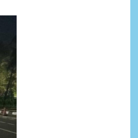
NEWS
6
Pemprov Banten
Diduga Kelola
Tenaga Ahli Fiktif,
Andra Soni Diminta
Ngomong
NEWS
Wasekbid PB HMI:
Keberhasilan
7
Koperasi Merah
Putih Jadi Kunci
Tegaknya Pasal 33
UUD 1945 dan
Program Strategis
Prabowo
NEWS
Istri AKP Padlun
Alfitri Minta