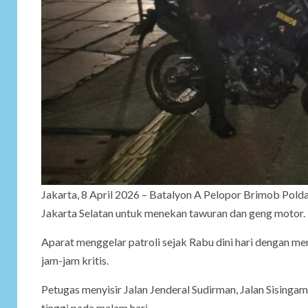
Jakarta, 8 April 2026 – Batalyon A Pelopor Brimob Polda 
Jakarta Selatan untuk menekan tawuran dan geng motor.
Aparat menggelar patroli sejak Rabu dini hari dengan 
jam-jam kritis.
Petugas menyisir Jalan Jenderal Sudirman, Jalan Sisinga
tinggi pada malam hari.