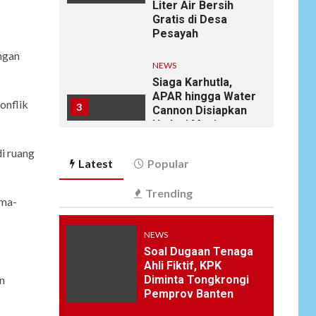
Liter Air Bersih
Gratis di Desa
Pesayah
ngan
NEWS
Siaga Karhutla,
APAR hingga Water
onflik
3
Cannon Disiapkan
Hadapi Musim
Kemarau, Kapolres
i ruang
Kudus: Jangan
Latest
Popular
Bakar Lahan
dengan Alasan Apa
Trending
Pun
ama-
NEWS
NEWS
4
Ucapan Diduga
Soal Dugaan Tenaga
Merendahkan
Ahli Fiktif, KPK
Wartawan Dinilai
n
Diminta Tongkrongi
Cederai Martabat
Pemprov Banten
Profesi Jurnalistik