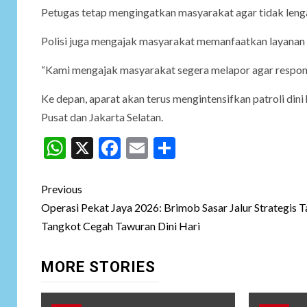
Petugas tetap mengingatkan masyarakat agar tidak lenga
Polisi juga mengajak masyarakat memanfaatkan layanan 
“Kami mengajak masyarakat segera melapor agar respons
Ke depan, aparat akan terus mengintensifkan patroli din
Pusat dan Jakarta Selatan.
WhatsApp
X
Facebook
Email
Share
Post
Previous
navigation
Operasi Pekat Jaya 2026: Brimob Sasar Jalur Strategis T
Tangkot Cegah Tawuran Dini Hari
MORE STORIES