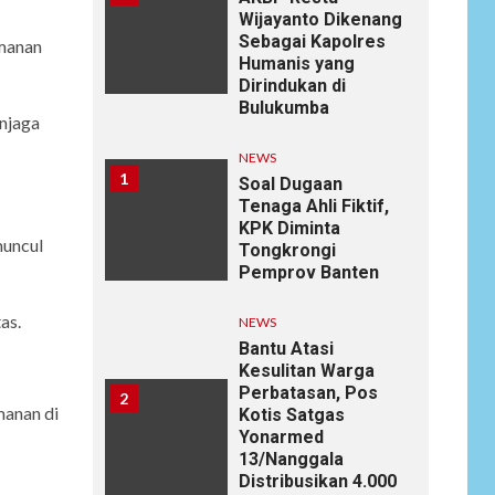
Wijayanto Dikenang
Sebagai Kapolres
amanan
Humanis yang
Dirindukan di
Bulukumba
njaga
NEWS
1
Soal Dugaan
Tenaga Ahli Fiktif,
KPK Diminta
muncul
Tongkrongi
Pemprov Banten
as.
NEWS
Bantu Atasi
Kesulitan Warga
Perbatasan, Pos
2
manan di
Kotis Satgas
Yonarmed
13/Nanggala
Distribusikan 4.000