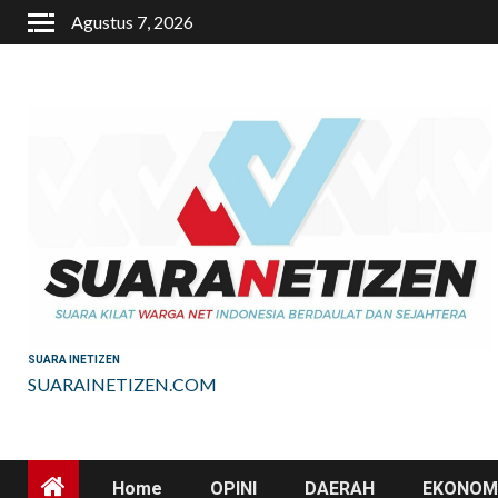
Skip
Agustus 7, 2026
to
content
SUARA INETIZEN
SUARAINETIZEN.COM
Home
OPINI
DAERAH
EKONOMI