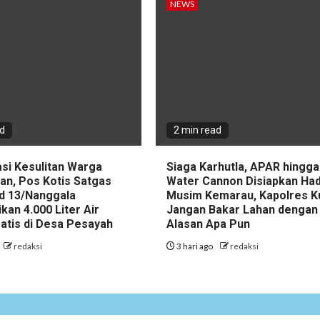
NEWS
ad
2 min read
asi Kesulitan Warga
Siaga Karhutla, APAR hingga
an, Pos Kotis Satgas
Water Cannon Disiapkan Had
d 13/Nanggala
Musim Kemarau, Kapolres K
ikan 4.000 Liter Air
Jangan Bakar Lahan dengan
ratis di Desa Pesayah
Alasan Apa Pun
redaksi
3 hari ago
redaksi