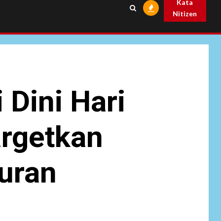
Kata
Nitizen
 Dini Hari
argetkan
uran