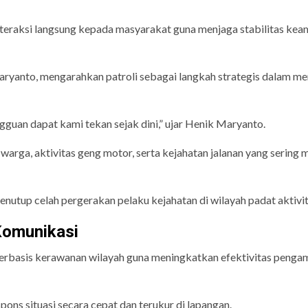
eraksi langsung kepada masyarakat guna menjaga stabilitas ke
ryanto, mengarahkan patroli sebagai langkah strategis dalam me
gguan dapat kami tekan sejak dini,” ujar Henik Maryanto.
rga, aktivitas geng motor, serta kejahatan jalanan yang sering 
menutup celah pergerakan pelaku kejahatan di wilayah padat aktivit
Komunikasi
erbasis kerawanan wilayah guna meningkatkan efektivitas penga
ns situasi secara cepat dan terukur di lapangan.