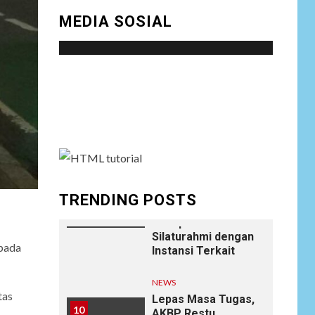
8
Perlindungan
MEDIA SOSIAL
Hukum, Ungkap
Dugaan Pemerasan
oleh Oknum Unit
Ekonomi
Satreskrim Polres
Social menu is not set. You need to create
Batu Bara
menu and assign it to Social Menu on Menu
Settings.
NEWS
Wujudkan
Kemanunggalan
9
TNI-Rakyat, Satgas
Yonif 645/GTY
Laksanakan
TRENDING POSTS
Anjangsana Untuk
Mempererat Tali
Silaturahmi dengan
 pada
Instansi Terkait
NEWS
tas
Lepas Masa Tugas,
10
AKBP Restu