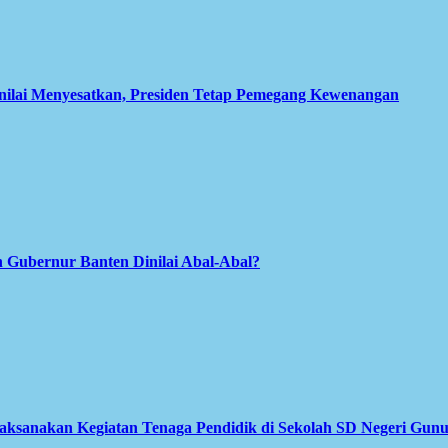
inilai Menyesatkan, Presiden Tetap Pemegang Kewenangan
 Gubernur Banten Dinilai Abal-Abal?
Laksanakan Kegiatan Tenaga Pendidik di Sekolah SD Negeri Gun