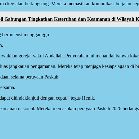
ama kegiatan berlangsung. Mereka memastikan komunikasi berjalan cepa
troli Gabungan Tingkatkan Ketertiban dan Keamanan di Wilayah K
ng berpotensi mengganggu.
n.
 perwakilan gereja, yakni Abdallah. Penyerahan ini menandai bahwa loka
rluas jangkauan pengamanan. Mereka tetap menjaga kesiapsiagaan di be
daan selama perayaan Paskah.
bersama.
apat ditindaklanjuti dengan cepat,” tegas Henik.
amanan nasional. Mereka memastikan perayaan Paskah 2026 berlangsu