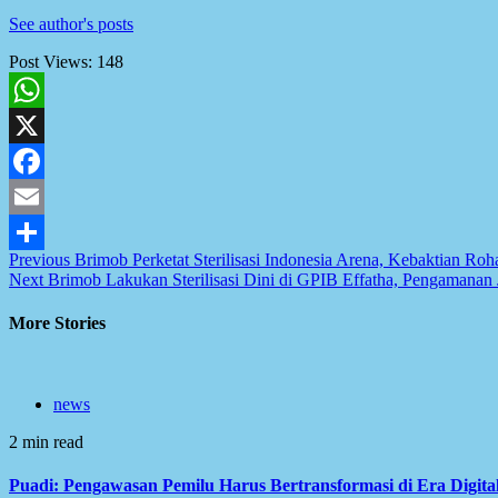
See author's posts
Post Views:
148
WhatsApp
X
Facebook
Email
Post
Previous
Brimob Perketat Sterilisasi Indonesia Arena, Kebaktian Ro
Share
Next
Brimob Lakukan Sterilisasi Dini di GPIB Effatha, Pengamanan
navigation
More Stories
news
2 min read
Puadi: Pengawasan Pemilu Harus Bertransformasi di Era Digita