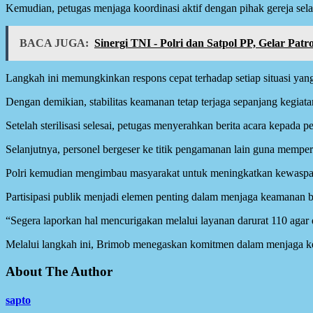
Kemudian, petugas menjaga koordinasi aktif dengan pihak gereja sel
BACA JUGA:
Sinergi TNI - Polri dan Satpol PP, Gelar Pa
Langkah ini memungkinkan respons cepat terhadap setiap situasi ya
Dengan demikian, stabilitas keamanan tetap terjaga sepanjang kegiata
Setelah sterilisasi selesai, petugas menyerahkan berita acara kepada
Selanjutnya, personel bergeser ke titik pengamanan lain guna mempe
Polri kemudian mengimbau masyarakat untuk meningkatkan kewaspa
Partisipasi publik menjadi elemen penting dalam menjaga keamanan 
“Segera laporkan hal mencurigakan melalui layanan darurat 110 agar d
Melalui langkah ini, Brimob menegaskan komitmen dalam menjaga ke
About The Author
sapto