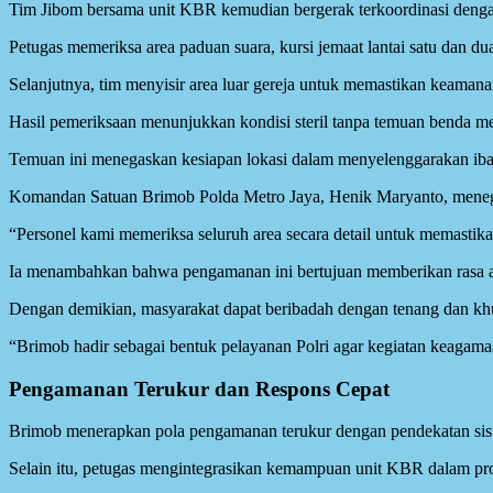
Tim Jibom bersama unit KBR kemudian bergerak terkoordinasi dengan
Petugas memeriksa area paduan suara, kursi jemaat lantai satu dan dua,
Selanjutnya, tim menyisir area luar gereja untuk memastikan keamanan
Hasil pemeriksaan menunjukkan kondisi steril tanpa temuan benda m
Temuan ini menegaskan kesiapan lokasi dalam menyelenggarakan iba
Komandan Satuan Brimob Polda Metro Jaya, Henik Maryanto, menega
“Personel kami memeriksa seluruh area secara detail untuk memastikan
Ia menambahkan bahwa pengamanan ini bertujuan memberikan rasa a
Dengan demikian, masyarakat dapat beribadah dengan tenang dan kh
“Brimob hadir sebagai bentuk pelayanan Polri agar kegiatan keagamaa
Pengamanan Terukur dan Respons Cepat
Brimob menerapkan pola pengamanan terukur dengan pendekatan sis
Selain itu, petugas mengintegrasikan kemampuan unit KBR dalam pros