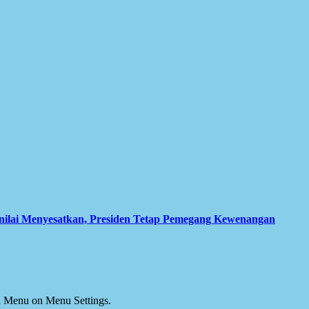
inilai Menyesatkan, Presiden Tetap Pemegang Kewenangan
ial Menu on Menu Settings.