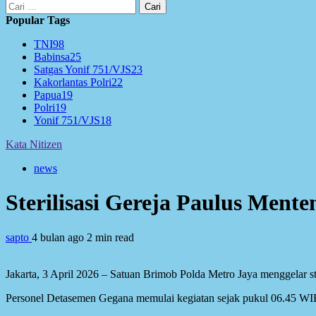
Cari
untuk:
Popular Tags
TNI
98
Babinsa
25
Satgas Yonif 751/VJS
23
Kakorlantas Polri
22
Papua
19
Polri
19
Yonif 751/VJS
18
Kata Nitizen
news
Sterilisasi Gereja Paulus Men
sapto
4 bulan ago
2 min read
Jakarta, 3 April 2026 – Satuan Brimob Polda Metro Jaya menggelar s
Personel Detasemen Gegana memulai kegiatan sejak pukul 06.45 WIB 