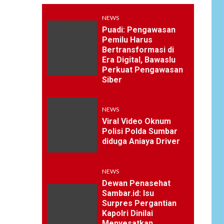
NEWS
Puadi: Pengawasan
Pemilu Harus
Bertransformasi di
Era Digital, Bawaslu
Perkuat Pengawasan
Siber
NEWS
Viral Video Oknum
Polisi Polda Sumbar
diduga Aniaya Driver
NEWS
Dewan Penasehat
Sambar.id: Isu
Surpres Pergantian
Kapolri Dinilai
Menyesatkan,