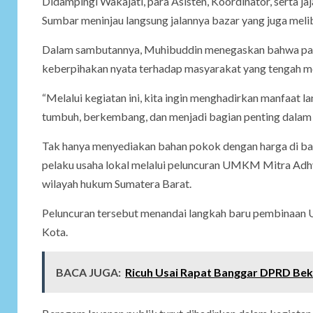
Didampingi Wakajati, para Asisten, Koordinator, serta ja
Sumbar meninjau langsung jalannya bazar yang juga meli
Dalam sambutannya, Muhibuddin menegaskan bahwa pasar
keberpihakan nyata terhadap masyarakat yang tengah me
“Melalui kegiatan ini, kita ingin menghadirkan manfaa
tumbuh, berkembang, dan menjadi bagian penting dalam 
Tak hanya menyediakan bahan pokok dengan harga di baw
pelaku usaha lokal melalui peluncuran UMKM Mitra Adhya
wilayah hukum Sumatera Barat.
Peluncuran tersebut menandai langkah baru pembinaan U
Kota.
BACA JUGA:
Ricuh Usai Rapat Banggar DPRD Bek