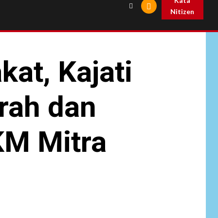
Kata
Nitizen
at, Kajati
rah dan
M Mitra