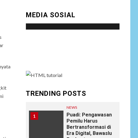
MEDIA SOSIAL
s
Social menu is not set. You need to create
ar
menu and assign it to Social Menu on Menu
Settings.
nyata
kit
TRENDING POSTS
mi
NEWS
Puadi: Pengawasan
1
Pemilu Harus
Bertransformasi di
Era Digital, Bawaslu