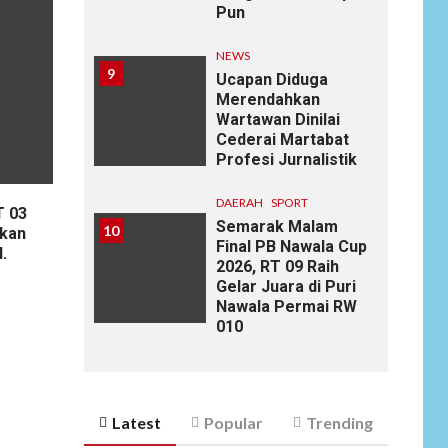
Pun
NEWS
9
Ucapan Diduga
Merendahkan
Wartawan Dinilai
Cederai Martabat
Profesi Jurnalistik
DAERAH
SPORT
T 03
Semarak Malam
10
ikan
Final PB Nawala Cup
.
2026, RT 09 Raih
Gelar Juara di Puri
Nawala Permai RW
010
Latest
Popular
Trending