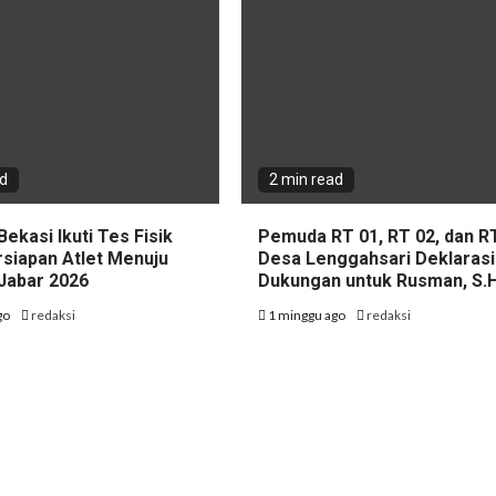
ad
2 min read
Bekasi Ikuti Tes Fisik
Pemuda RT 01, RT 02, dan R
rsiapan Atlet Menuju
Desa Lenggahsari Deklaras
Jabar 2026
Dukungan untuk Rusman, S.H
go
redaksi
1 minggu ago
redaksi