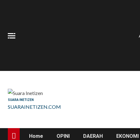
Skip
to
content
SUARA INETIZEN
SUARAINETIZEN.COM
Home
OPINI
DAERAH
EKONOMI 