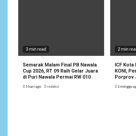
3 min read
2 min re
Semarak Malam Final PB Nawala
ICF Kota 
Cup 2026, RT 09 Raih Gelar Juara
KONI, Pe
di Puri Nawala Permai RW 010
Porprov 
5 hari ago
redaksi
1 minggu a