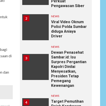
ati
Perkuat
Pengawasan Siber
NEWS
entuk
2
Viral Video Oknum
Polisi Polda Sumbar
diduga Aniaya
Driver
NEWS
 bagi
Dewan Penasehat
saan di
Sambar.id: Isu
3
Surpres Pergantian
Kapolri Dinilai
Menyesatkan,
en dan
Presiden Tetap
Pemegang
Kewenangan
NEWS
Target Pemutihan
4