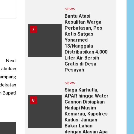
NEWS
Bantu Atasi
Kesulitan Warga
Perbatasan, Pos
7
Kotis Satgas
Yonarmed
13/Nanggala
Distribusikan 4.000
Liter Air Bersih
Next
Gratis di Desa
 Lakukan
Pesayah
 Sampang
NEWS
dekatan
Siaga Karhutla,
 Bupati
APAR hingga Water
8
Cannon Disiapkan
Hadapi Musim
Kemarau, Kapolres
Kudus: Jangan
Bakar Lahan
dengan Alasan Apa