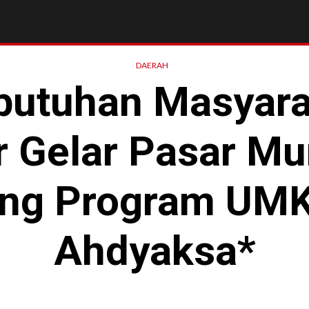
DAERAH
butuhan Masyarak
 Gelar Pasar Mu
ing Program UMK
Ahdyaksa*