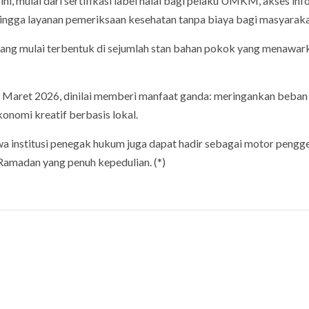
ni, mulai dari sertifikasi label halal bagi pelaku UMKM, akses inf
ingga layanan pemeriksaan kesehatan tanpa biaya bagi masyaraka
anjang mulai terbentuk di sejumlah stan bahan pokok yang menawar
13 Maret 2026, dinilai memberi manfaat ganda: meringankan beban
nomi kreatif berbasis lokal.
a institusi penegak hukum juga dapat hadir sebagai motor pengg
amadan yang penuh kepedulian. (*)