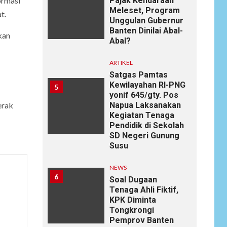
Pajak Kendaraan
ormasi
Meleset, Program
t.
Unggulan Gubernur
Banten Dinilai Abal-
kan
Abal?
ARTIKEL
Satgas Pamtas
Kewilayahan RI-PNG
5
yonif 645/gty. Pos
Napua Laksanakan
erak
Kegiatan Tenaga
Pendidik di Sekolah
SD Negeri Gunung
Susu
NEWS
6
Soal Dugaan
Tenaga Ahli Fiktif,
KPK Diminta
Tongkrongi
Pemprov Banten