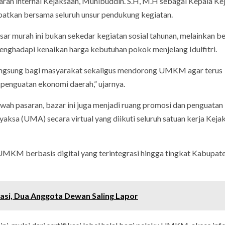
jaran internal Kejaksaan, Muhibuddin. S.H, M.H sebagai Kepala Kej
batkan bersama seluruh unsur pendukung kegiatan.
 murah ini bukan sekedar kegiatan sosial tahunan, melainkan b
nghadapi kenaikan harga kebutuhan pokok menjelang Idulfitri.
t langsung bagi masyarakat sekaligus mendorong UMKM agar terus
penguatan ekonomi daerah,” ujarnya.
ah pasaran, bazar ini juga menjadi ruang promosi dan penguatan
ksa (UMA) secara virtual yang diikuti seluruh satuan kerja Kejak
MKM berbasis digital yang terintegrasi hingga tingkat Kabupat
asi, Dua Anggota Dewan Saling Lapor