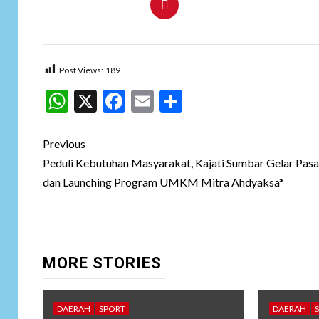
Post Views:
189
WhatsApp
X
Facebook
Email
Share
Post
Previous
navigation
Peduli Kebutuhan Masyarakat, Kajati Sumbar Gelar Pas
dan Launching Program UMKM Mitra Ahdyaksa*
MORE STORIES
DAERAH
SPORT
DAERAH