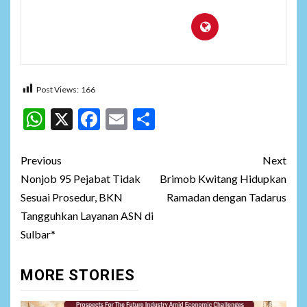
Post Views:
166
WhatsApp
X
Facebook
Email
Share
Post
Previous
Next
navigation
Nonjob 95 Pejabat Tidak
Brimob Kwitang Hidupkan
Sesuai Prosedur, BKN
Ramadan dengan Tadarus
Tangguhkan Layanan ASN di
Sulbar*
MORE STORIES