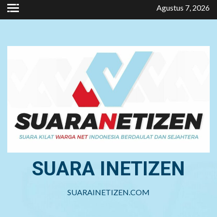
Skip
Agustus 7, 2026
to
content
SUARA INETIZEN
SUARAINETIZEN.COM