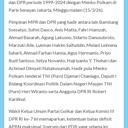
dan DPR periode 1999–2024 dengan Menko Polkam di
Parle Senayan Jakarta, Minggu malam (15/3/26).
Pimpinan MPR dan DPR yang hadir antara lain Bambang
Soesatyo, Sufmi Dasco, Anis Matta, Fahri Hamzah,
Ahmad Basarah, Agung Laksono, Sidarto Danusubroto,
Marzuki Alie, Lukman Hakim Saifuddin, Melani Leimena
Suharli, Ahmad Farhan Hamia, Agus Hermanto, Priyo
Budi Santoso, Setya Novanto, Hajriyanto Y. Thohari dan
Achmad Dimyati Natakusumah. Hadir pula Menko
Polkam Jenderal TNI (Purn) Djamari Chaniago, Deputi I
Bidang Koordinasi Politik Dalam Negeri Mayjen TNI
(Purn) Heri Wiranto serta Anggota DPR RI Robert
Kardinal.
Wakil Ketua Umum Partai Golkar dan Ketua Komisi III
DPR RI ke-7 ini memaparkan, ketentuan batas defisit
APBN maksimal 3 persen dari PDB yang selama ini