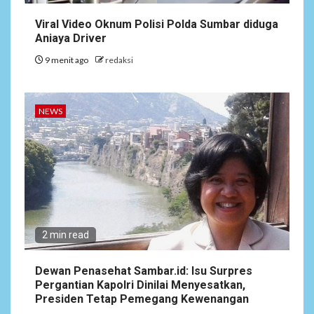
Tenaga Pendidik di Sekolah
SD Negeri Gunung Susu
Viral Video Oknum Polisi Polda Sumbar diduga
Aniaya Driver
9 menit ago
redaksi
5
NEWS
Soal Dugaan Tenaga Ahli
Fiktif, KPK Diminta
Tongkrongi Pemprov
NEWS
Banten
2 min read
Dewan Penasehat Sambar.id: Isu Surpres
Pergantian Kapolri Dinilai Menyesatkan,
Presiden Tetap Pemegang Kewenangan