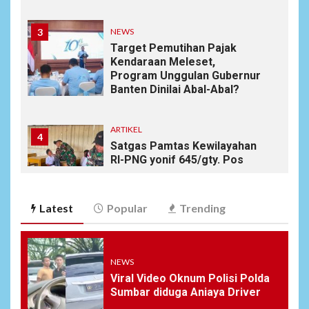
3
NEWS
Target Pemutihan Pajak
Kendaraan Meleset,
Program Unggulan Gubernur
Banten Dinilai Abal-Abal?
ARTIKEL
4
Satgas Pamtas Kewilayahan
RI-PNG yonif 645/gty. Pos
Napua Laksanakan Kegiatan
Tenaga Pendidik di Sekolah
SD Negeri Gunung Susu
Latest
Popular
Trending
5
NEWS
Soal Dugaan Tenaga Ahli
NEWS
Fiktif, KPK Diminta
Viral Video Oknum Polisi Polda
Tongkrongi Pemprov
Sumbar diduga Aniaya Driver
Banten