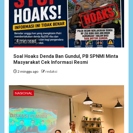
4 min read
Soal Hoaks Denda Ban Gundul, PB SPNMI Minta
Masyarakat Cek Informasi Resmi
2 minggu ago
redaksi
NEWS
NASIONAL
6
Bantu Atasi Kesulitan Warga
Perbatasan, Pos Kotis
Satgas Yonarmed
13/Nanggala Distribusikan
4.000 Liter Air Bersih Gratis
di Desa Pesayah