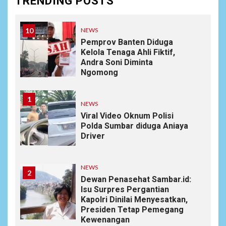
TRENDING POSTS
Permai RW 010
10
NEWS
Pemprov Banten Diduga
Kelola Tenaga Ahli Fiktif,
Andra Soni Diminta
Ngomong
1
NEWS
Viral Video Oknum Polisi
Polda Sumbar diduga Aniaya
Driver
NEWS
2
Dewan Penasehat Sambar.id:
Isu Surpres Pergantian
Kapolri Dinilai Menyesatkan,
Presiden Tetap Pemegang
Kewenangan