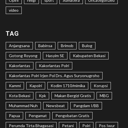
Opini
religi
sport
Sumatera
Uncategorized
video
TAG
Anjangsana
Babinsa
Brimob
Bulog
Gotong Royong
Hasyim SE
Kabupaten Bekasi
Kakorlantas
Kakorlantas Polri
Kakorlantas Polri Irjen Pol Drs. Agus Suryonugroho
Kammi
Kapolri
Kodim 1710/mimika
Korupsi
Kota Bekasi
Kpk
Makan Bergizi Gratis
MBG
Muhammad Nuh
Newsbeat
Pangdam I/BB
Papua
Pengamat
Pengobatan Gratis
Perumda Tirta Bhagasasi
Petani
Polri
Pos Iwur