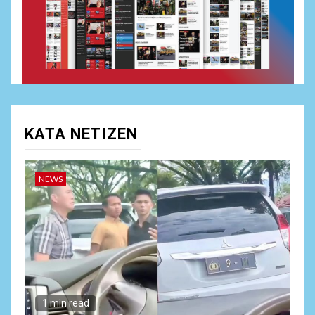
Driver
NEWS
2
Dewan Penasehat Sambar.id:
Isu Surpres Pergantian
Kapolri Dinilai Menyesatkan,
Presiden Tetap Pemegang
Kewenangan
KATA NETIZEN
3
NEWS
Target Pemutihan Pajak
NEWS
Kendaraan Meleset,
Program Unggulan Gubernur
Banten Dinilai Abal-Abal?
ARTIKEL
4
Satgas Pamtas Kewilayahan
RI-PNG yonif 645/gty. Pos
1 min read
Napua Laksanakan Kegiatan