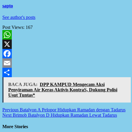
sapto
See author's posts
Post Views:
167
WhatsApp
X
Facebook
Email
Share
BACA JUGA:
DPP KAMPUD Mengecam Aksi
Penyiraman Air Keras Aktivis KontraS, Dukung Polisi
Usut Tuntas*
Post
Previous
Batalyon A Pelopor Hidupkan Ramadan dengan Tadarus
Next
Brimob Batalyon D Hidupkan Ramadan Lewat Tadarus
navigation
More Stories