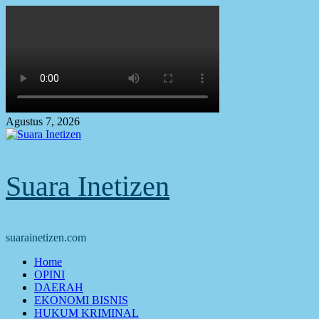
Skip
to
content
Agustus 7, 2026
Suara Inetizen
suarainetizen.com
Primary
Home
Menu
OPINI
DAERAH
EKONOMI BISNIS
HUKUM KRIMINAL