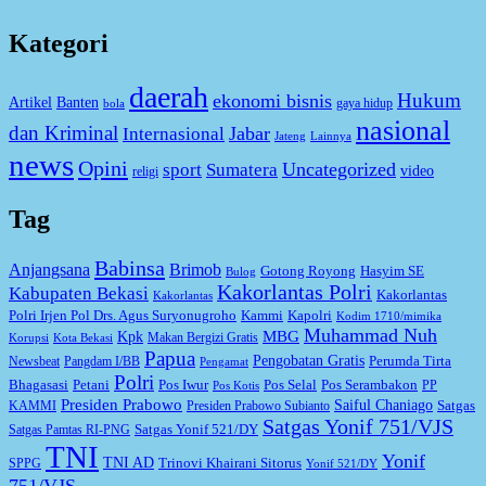
Kategori
daerah
Hukum
ekonomi bisnis
Artikel
Banten
gaya hidup
bola
nasional
dan Kriminal
Jabar
Internasional
Jateng
Lainnya
news
Opini
Uncategorized
sport
Sumatera
video
religi
Tag
Babinsa
Anjangsana
Brimob
Gotong Royong
Hasyim SE
Bulog
Kakorlantas Polri
Kabupaten Bekasi
Kakorlantas
Kakorlantas
Kapolri
Polri Irjen Pol Drs. Agus Suryonugroho
Kammi
Kodim 1710/mimika
Muhammad Nuh
MBG
Kpk
Makan Bergizi Gratis
Korupsi
Kota Bekasi
Papua
Pengobatan Gratis
Perumda Tirta
Newsbeat
Pangdam I/BB
Pengamat
Polri
Bhagasasi
Petani
Pos Iwur
Pos Selal
Pos Serambakon
PP
Pos Kotis
Presiden Prabowo
Saiful Chaniago
Satgas
KAMMI
Presiden Prabowo Subianto
Satgas Yonif 751/VJS
Satgas Yonif 521/DY
Satgas Pamtas RI-PNG
TNI
Yonif
TNI AD
Trinovi Khairani Sitorus
SPPG
Yonif 521/DY
751/VJS