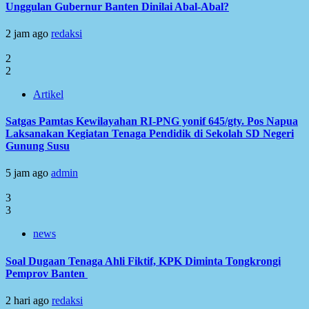
Unggulan Gubernur Banten Dinilai Abal-Abal?
2 jam ago
redaksi
2
2
Artikel
Satgas Pamtas Kewilayahan RI-PNG yonif 645/gty. Pos Napua
Laksanakan Kegiatan Tenaga Pendidik di Sekolah SD Negeri
Gunung Susu
5 jam ago
admin
3
3
news
Soal Dugaan Tenaga Ahli Fiktif, KPK Diminta Tongkrongi
Pemprov Banten
2 hari ago
redaksi