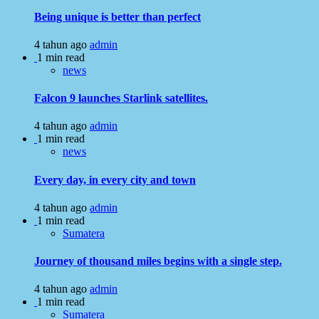
Being unique is better than perfect
4 tahun ago
admin
1 min read
news
Falcon 9 launches Starlink satellites.
4 tahun ago
admin
1 min read
news
Every day, in every city and town
4 tahun ago
admin
1 min read
Sumatera
Journey of thousand miles begins with a single step.
4 tahun ago
admin
1 min read
Sumatera