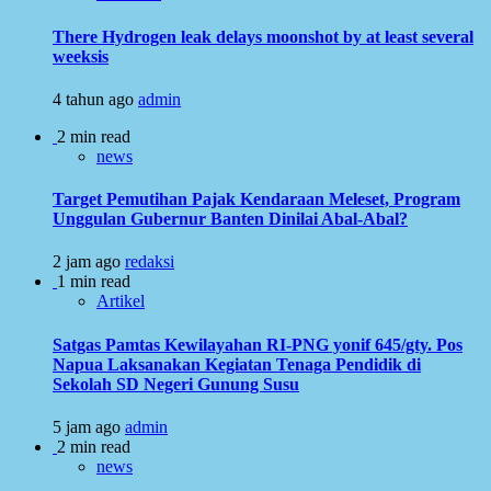
There Hydrogen leak delays moonshot by at least several
weeksis
4 tahun ago
admin
2 min read
news
Target Pemutihan Pajak Kendaraan Meleset, Program
Unggulan Gubernur Banten Dinilai Abal-Abal?
2 jam ago
redaksi
1 min read
Artikel
Satgas Pamtas Kewilayahan RI-PNG yonif 645/gty. Pos
Napua Laksanakan Kegiatan Tenaga Pendidik di
Sekolah SD Negeri Gunung Susu
5 jam ago
admin
2 min read
news