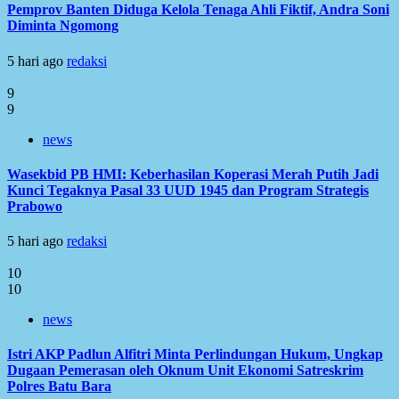
Pemprov Banten Diduga Kelola Tenaga Ahli Fiktif, Andra Soni
Diminta Ngomong
5 hari ago
redaksi
9
9
news
Wasekbid PB HMI: Keberhasilan Koperasi Merah Putih Jadi
Kunci Tegaknya Pasal 33 UUD 1945 dan Program Strategis
Prabowo
5 hari ago
redaksi
10
10
news
Istri AKP Padlun Alfitri Minta Perlindungan Hukum, Ungkap
Dugaan Pemerasan oleh Oknum Unit Ekonomi Satreskrim
Polres Batu Bara