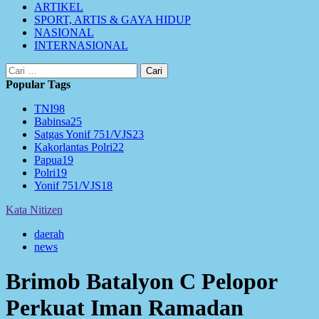
ARTIKEL
SPORT, ARTIS & GAYA HIDUP
NASIONAL
INTERNASIONAL
Cari
untuk:
Popular Tags
TNI
98
Babinsa
25
Satgas Yonif 751/VJS
23
Kakorlantas Polri
22
Papua
19
Polri
19
Yonif 751/VJS
18
Kata Nitizen
daerah
news
Brimob Batalyon C Pelopor
Perkuat Iman Ramadan