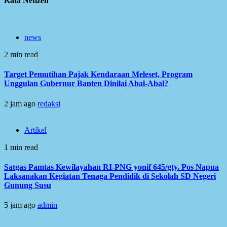
Kata Netizen
news
2 min read
Target Pemutihan Pajak Kendaraan Meleset, Program
Unggulan Gubernur Banten Dinilai Abal-Abal?
2 jam ago
redaksi
Artikel
1 min read
Satgas Pamtas Kewilayahan RI-PNG yonif 645/gty. Pos Napua
Laksanakan Kegiatan Tenaga Pendidik di Sekolah SD Negeri
Gunung Susu
5 jam ago
admin