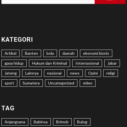
untuk:
KATEGORI
Artikel
Banten
bola
daerah
ekonomi bisnis
gaya hidup
Hukum dan Kriminal
Internasional
Jabar
Jateng
Lainnya
nasional
news
Opini
religi
sport
Sumatera
Uncategorized
video
TAG
Anjangsana
Babinsa
Brimob
Bulog