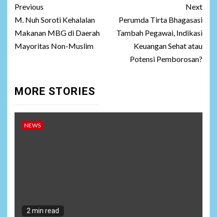
Previous
Next
Post
M. Nuh Soroti Kehalalan
Perumda Tirta Bhagasasi
navigation
Makanan MBG di Daerah
Tambah Pegawai, Indikasi
Mayoritas Non-Muslim
Keuangan Sehat atau
Potensi Pemborosan?
MORE STORIES
NEWS
2 min read