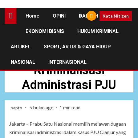
Home
OPINI
DAERAH
Kata Nitizen
EKONOMI BISNIS
HUKUM KRIMINAL
HUKUM DAN KRIMINAL
JABAR
NASIONAL
NEWS
ARTIKEL
SPORT, ARTIS & GAYA HIDUP
PSN Lawan
NASIONAL
INTERNASIONAL
Kriminalisasi
Administrasi PJU
5 bulan ago
sapto
1 min read
Jakarta – Prabu Satu Nasional memilih melawan dugaan
kriminalisasi administrasi dalam kasus PJU Cianjur yang