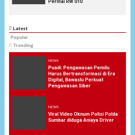
Permai RW 010
Latest
Popular
Trending
NEWS
Puadi: Pengawasan Pemilu
Harus Bertransformasi di Era
Digital, Bawaslu Perkuat
Pengawasan Siber
NEWS
Viral Video Oknum Polisi Polda
Sumbar diduga Aniaya Driver