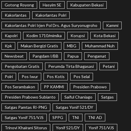
Gotong Royong
Hasyim SE
Kabupaten Bekasi
Kakorlantas
Kakorlantas Polri
Kakorlantas Polri Irjen Pol Drs. Agus Suryonugroho
Kammi
Kapolri
Kodim 1710/mimika
Korupsi
Kota Bekasi
Kpk
Makan Bergizi Gratis
MBG
Muhammad Nuh
Newsbeat
Pangdam I/BB
Papua
Pengamat
Pengobatan Gratis
Perumda Tirta Bhagasasi
Petani
Polri
Pos Iwur
Pos Kotis
Pos Selal
Pos Serambakon
PP KAMMI
Presiden Prabowo
Presiden Prabowo Subianto
Saiful Chaniago
Satgas
Satgas Pamtas RI-PNG
Satgas Yonif 521/DY
Satgas Yonif 751/VJS
SPPG
TNI
TNI AD
Trinovi Khairani Sitorus
Yonif 521/DY
Yonif 751/VJS