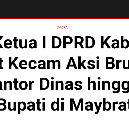
DAERAH
Ketua I DPRD Ka
 Kecam Aksi Br
antor Dinas hing
Bupati di Maybra