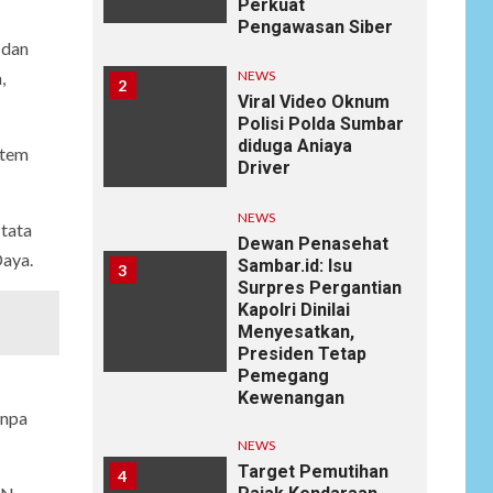
Perkuat
Pengawasan Siber
 dan
NEWS
,
2
Viral Video Oknum
Polisi Polda Sumbar
diduga Aniaya
stem
Driver
NEWS
tata
Dewan Penasehat
Daya.
Sambar.id: Isu
3
Surpres Pergantian
Kapolri Dinilai
Menyesatkan,
Presiden Tetap
Pemegang
Kewenangan
anpa
NEWS
Target Pemutihan
4