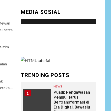
MEDIA SOSIAL
 Dewan
i, serta
Social menu is not set. You need to create
menu and assign it to Social Menu on Menu
Settings.
i tim
dalah
TRENDING POSTS
ak
NEWS
 mereka—
Puadi: Pengawasan
1
Pemilu Harus
Bertransformasi di
Era Digital, Bawaslu