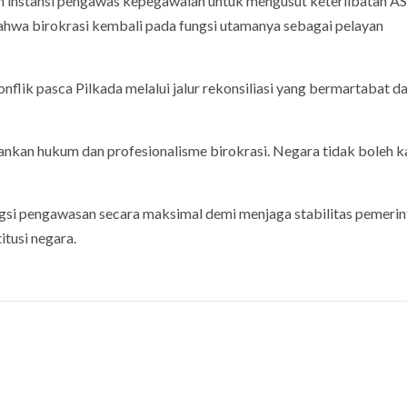
n instansi pengawas kepegawaian untuk mengusut keterlibatan A
ahwa birokrasi kembali pada fungsi utamanya sebagai pelayan
lik pasca Pilkada melalui jalur rekonsiliasi yang bermartabat d
rbankan hukum dan profesionalisme birokrasi. Negara tidak boleh k
i pengawasan secara maksimal demi menjaga stabilitas pemerin
itusi negara.