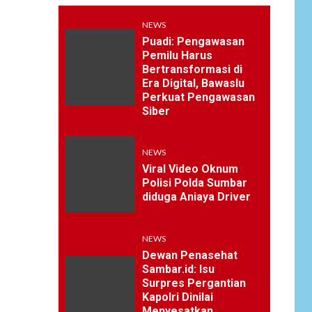
NEWS
Puadi: Pengawasan
Pemilu Harus
Bertransformasi di
Era Digital, Bawaslu
Perkuat Pengawasan
Siber
NEWS
Viral Video Oknum
Polisi Polda Sumbar
diduga Aniaya Driver
NEWS
Dewan Penasehat
Sambar.id: Isu
Surpres Pergantian
Kapolri Dinilai
Menyesatkan,