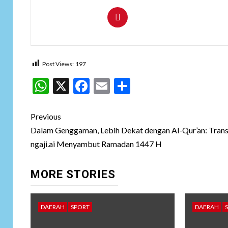
Post Views:
197
WhatsApp
X
Facebook
Email
Share
Post
Previous
navigation
Dalam Genggaman, Lebih Dekat dengan Al-Qur’an: Tran
ngaji.ai Menyambut Ramadan 1447 H
MORE STORIES
DAERAH
SPORT
DAERAH