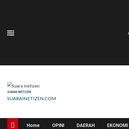
Skip
to
content
SUARA INETIZEN
SUARAINETIZEN.COM
Home
OPINI
DAERAH
EKONOMI 