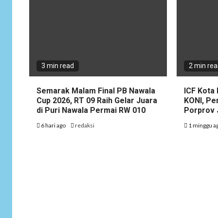
3 min read
2 min re
Semarak Malam Final PB Nawala
ICF Kota 
Cup 2026, RT 09 Raih Gelar Juara
KONI, Pe
di Puri Nawala Permai RW 010
Porprov 
6 hari ago
redaksi
1 minggu a