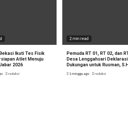
ad
2 min read
Bekasi Ikuti Tes Fisik
Pemuda RT 01, RT 02, dan R
rsiapan Atlet Menuju
Desa Lenggahsari Deklaras
Jabar 2026
Dukungan untuk Rusman, S.H
go
redaksi
1 minggu ago
redaksi