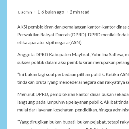
6 bulan ago
admin
2 min read
AKSI pemblokiran dan pemalangan kantor-kantor dinas 
Perwakilan Rakyat Daerah (DPRD). DPRD menilai tindaka
etika aparatur sipil negara (ASN).
Anggota DPRD Kabupaten Maybrat, Yubelina Saflesa, me
sukses politik dalam aksi pemblokiran merupakan pelangga
“Ini bukan lagi soal perbedaan pilihan politik. Ketika A
tindakan brutal yang mencederai negara dan rakyatnya se
Menurut DPRD, pemblokiran kantor dinas bukan sekadar
langsung pada lumpuhnya pelayanan publik. Akibat tind
mulai dari layanan kesehatan, pendidikan, hingga admin
“Yang dirugikan bukan bupati, bukan pejabat, tetapi rak