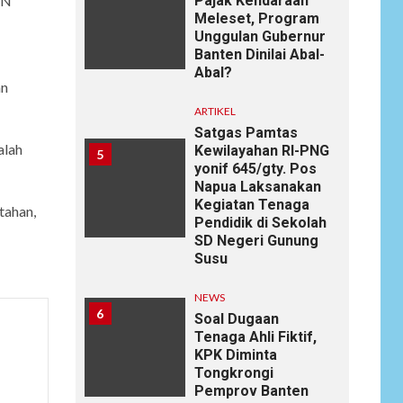
Pajak Kendaraan
SN
Meleset, Program
Unggulan Gubernur
Banten Dinilai Abal-
Abal?
an
ARTIKEL
Satgas Pamtas
alah
Kewilayahan RI-PNG
5
yonif 645/gty. Pos
Napua Laksanakan
Kegiatan Tenaga
tahan,
Pendidik di Sekolah
SD Negeri Gunung
Susu
NEWS
6
Soal Dugaan
Tenaga Ahli Fiktif,
KPK Diminta
Tongkrongi
Pemprov Banten