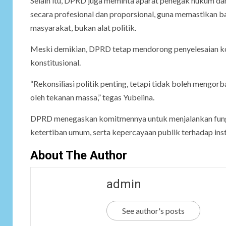
Selain itu, DPRD juga meminta aparat penegak hukum da
secara profesional dan proporsional, guna memastikan b
masyarakat, bukan alat politik.
Meski demikian, DPRD tetap mendorong penyelesaian konf
konstitusional.
“Rekonsiliasi politik penting, tetapi tidak boleh mengo
oleh tekanan massa,” tegas Yubelina.
DPRD menegaskan komitmennya untuk menjalankan fungs
ketertiban umum, serta kepercayaan publik terhadap inst
About The Author
admin
See author's posts