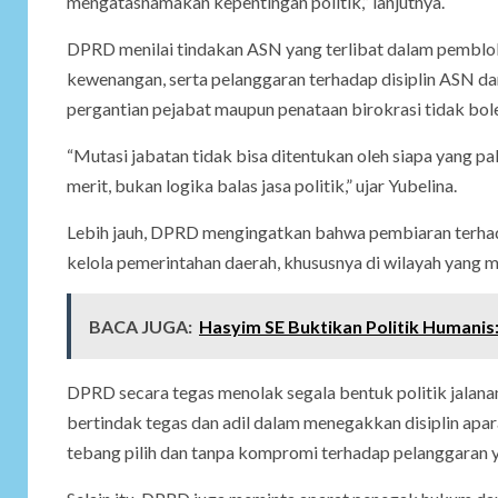
mengatasnamakan kepentingan politik,” lanjutnya.
DPRD menilai tindakan ASN yang terlibat dalam pemblok
kewenangan, serta pelanggaran terhadap disiplin ASN d
pergantian pejabat maupun penataan birokrasi tidak boleh 
“Mutasi jabatan tidak bisa ditentukan oleh siapa yang pa
merit, bukan logika balas jasa politik,” ujar Yubelina.
Lebih jauh, DPRD mengingatkan bahwa pembiaran terhad
kelola pemerintahan daerah, khususnya di wilayah yang me
BACA JUGA:
Hasyim SE Buktikan Politik Humanis
DPRD secara tegas menolak segala bentuk politik jalan
bertindak tegas dan adil dalam menegakkan disiplin apa
tebang pilih dan tanpa kompromi terhadap pelanggaran