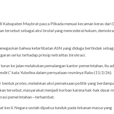
di Kabupaten Maybrat pasca Pilkada menuai kecaman keras dari
n tersebut sebagai aksi brutal yang mencederai hukum, demokras
negaskan bahwa keterlibatan ASN yang diduga bertindak sebaga
ran serius terhadap prinsip netralitas birokrasi.
SN turun ke jalan melakukan pemalangan kantor pemerintahan, itu a
ndiri,” kata Yubelina dalam pernyataan resminya Rabu (11/2/26).
 bentuk protes, melainkan aksi pemaksaan politik yang berdamp
akan tersebut, masyarakat menjadi korban karena hak-hak dasar
istrasi pemerintahan—terhambat.
yat kecil. Negara seolah dipaksa tunduk pada tekanan massa yang