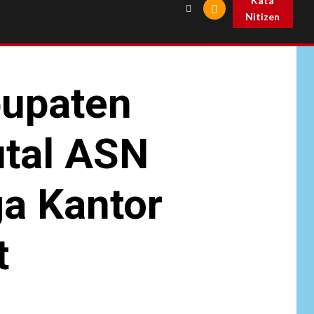
Kata
Nitizen
bupaten
utal ASN
ga Kantor
t