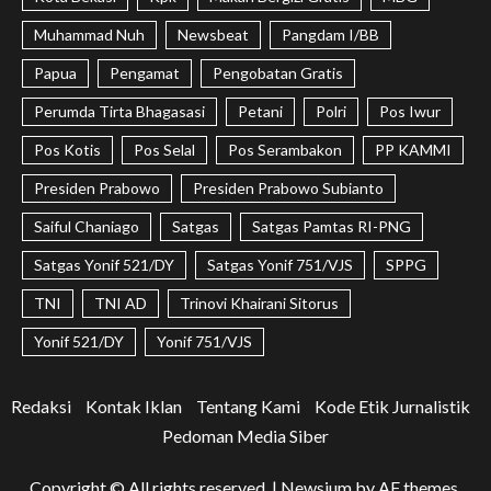
Muhammad Nuh
Newsbeat
Pangdam I/BB
Papua
Pengamat
Pengobatan Gratis
Perumda Tirta Bhagasasi
Petani
Polri
Pos Iwur
Pos Kotis
Pos Selal
Pos Serambakon
PP KAMMI
Presiden Prabowo
Presiden Prabowo Subianto
Saiful Chaniago
Satgas
Satgas Pamtas RI-PNG
Satgas Yonif 521/DY
Satgas Yonif 751/VJS
SPPG
TNI
TNI AD
Trinovi Khairani Sitorus
Yonif 521/DY
Yonif 751/VJS
Redaksi
Kontak Iklan
Tentang Kami
Kode Etik Jurnalistik
Pedoman Media Siber
Copyright © All rights reserved.
|
Newsium
by AF themes.