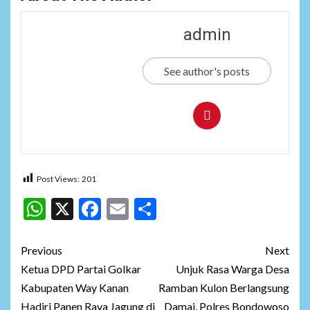
admin
See author's posts
Post Views:
201
WhatsApp
X
Facebook
Email
Share
Post
Previous
Next
navigation
Ketua DPD Partai Golkar
Unjuk Rasa Warga Desa
Kabupaten Way Kanan
Ramban Kulon Berlangsung
Hadiri Panen Raya Jagung di
Damai, Polres Bondowoso