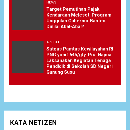
NEWS
Target Pemutihan Pajak
Kendaraan Meleset, Program
Unggulan Gubernur Banten
Dinilai Abal-Abal?
ARTIKEL
Satgas Pamtas Kewilayahan RI-
PNG yonif 645/gty. Pos Napua
Laksanakan Kegiatan Tenaga
Pendidik di Sekolah SD Negeri
Gunung Susu
KATA NETIZEN