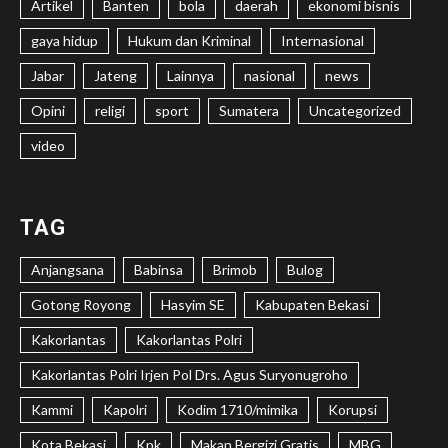
Artikel
Banten
bola
daerah
ekonomi bisnis
gaya hidup
Hukum dan Kriminal
Internasional
Jabar
Jateng
Lainnya
nasional
news
Opini
religi
sport
Sumatera
Uncategorized
video
TAG
Anjangsana
Babinsa
Brimob
Bulog
Gotong Royong
Hasyim SE
Kabupaten Bekasi
Kakorlantas
Kakorlantas Polri
Kakorlantas Polri Irjen Pol Drs. Agus Suryonugroho
Kammi
Kapolri
Kodim 1710/mimika
Korupsi
Kota Bekasi
Kpk
Makan Bergizi Gratis
MBG