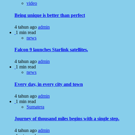
video
Being unique is better than perfect
4 tahun ago
admin
1 min read
news
Falcon 9 launches Starlink satellites.
4 tahun ago
admin
1 min read
news
Every day, in every city and town
4 tahun ago
admin
1 min read
Sumatera
Journey of thousand miles begins with a single step.
4 tahun ago
admin