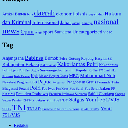
daerah
Hukum
ekonomi bisnis
Artikel
Banten
gaya hidup
bola
nasional
dan Kriminal
Jabar
Internasional
Jateng
Lainnya
news
Opini
Uncategorized
sport
Sumatera
video
religi
Tag
Babinsa
Anjangsana
Brimob
Gotong Royong
Hasyim SE
Bulog
Kakorlantas Polri
Kabupaten Bekasi
Kakorlantas
Kakorlantas
Kapolri
Polri Irjen Pol Drs. Agus Suryonugroho
Kammi
Kodim 1710/mimika
Muhammad Nuh
MBG
Kpk
Makan Bergizi Gratis
Korupsi
Kota Bekasi
Papua
Pengobatan Gratis
Perumda Tirta
Newsbeat
Pangdam I/BB
Pengamat
Polri
Bhagasasi
Petani
Pos Iwur
Pos Selal
Pos Serambakon
PP
Pos Kotis
Presiden Prabowo
Saiful Chaniago
Satgas
KAMMI
Presiden Prabowo Subianto
Satgas Yonif 751/VJS
Satgas Yonif 521/DY
Satgas Pamtas RI-PNG
TNI
Yonif
TNI AD
Trinovi Khairani Sitorus
SPPG
Yonif 521/DY
751/VJS
Redaksi