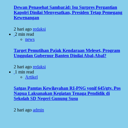
Dewan Penasehat Sambar.id: Isu Surpres Pergantian
Kapolri Dinilai Menyesatkan, Presiden Tetap Pemegang
Kewenangan
2 hari ago
redaksi
2 min read
news
Target Pemutihan Pajak Kendaraan Meleset, Program
Unggulan Gubernur Banten Dinilai Abal-Abal?
2 hari ago
redaksi
1 min read
Artikel
Satgas Pamtas Kewilayahan RI-PNG yonif 645/gty. Pos
Napua Laksanakan Kegiatan Tenaga Pendidik di
Sekolah SD Negeri Gunung Susu
2 hari ago
admin