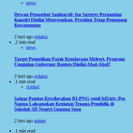
news
Dewan Penasehat Sambar.id: Isu Surpres Pergantian
Kapolri Dinilai Menyesatkan, Presiden Tetap Pemegang
Kewenangan
2 hari ago
redaksi
2 min read
news
Target Pemutihan Pajak Kendaraan Meleset, Program
Unggulan Gubernur Banten Dinilai Abal-Abal?
2 hari ago
redaksi
1 min read
Artikel
Satgas Pamtas Kewilayahan RI-PNG yonif 645/gty. Pos
Napua Laksanakan Kegiatan Tenaga Pendidik di
Sekolah SD Negeri Gunung Susu
2 hari ago
admin
1 min read