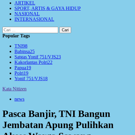
ARTIKEL
SPORT, ARTIS & GAYA HIDUP
NASIONAL
INTERNASIONAL
Cari
untuk:
Popular Tags
TNI
98
Babinsa
25
Satgas Yonif 751/VJS
23
Kakorlantas Polri
22
Papua
19
Polri
19
Yonif 751/VJS
18
Kata Nitizen
news
Pasca Banjir, TNI Bangun
Jembatan Apung Pulihkan