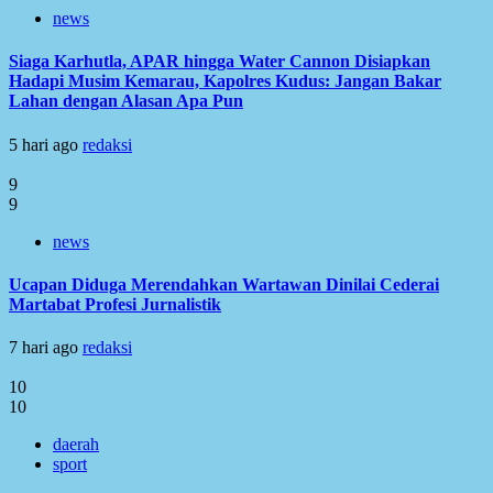
news
Siaga Karhutla, APAR hingga Water Cannon Disiapkan
Hadapi Musim Kemarau, Kapolres Kudus: Jangan Bakar
Lahan dengan Alasan Apa Pun
5 hari ago
redaksi
9
9
news
Ucapan Diduga Merendahkan Wartawan Dinilai Cederai
Martabat Profesi Jurnalistik
7 hari ago
redaksi
10
10
daerah
sport