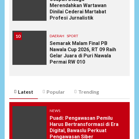
Merendahkan Wartawan
Dinilai Cederai Martabat
Profesi Jurnalistik
10
DAERAH
SPORT
Semarak Malam Final PB
Nawala Cup 2026, RT 09 Raih
Gelar Juara di Puri Nawala
Permai RW 010
Latest
Popular
Trending
NEWS
Puadi: Pengawasan Pemilu
Harus Bertransformasi di Era
Digital, Bawaslu Perkuat
Pengawasan Siber