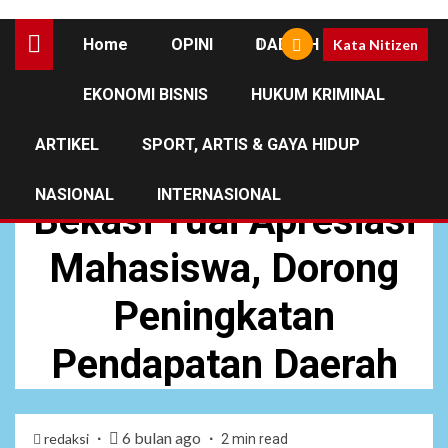
Home
OPINI
DAERAH
Kata Nitizen
EKONOMI BISNIS
HUKUM KRIMINAL
DAERAH
NEWS
ARTIKEL
SPORT, ARTIS & GAYA HIDUP
Kinerja Bapenda
NASIONAL
INTERNASIONAL
Bekasi Tuai Apresiasi
Mahasiswa, Dorong
Peningkatan
Pendapatan Daerah
6 bulan ago
redaksi
2 min read