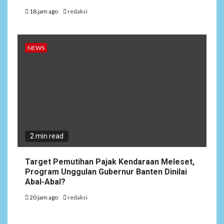
18 jam ago
redaksi
NEWS
2 min read
Target Pemutihan Pajak Kendaraan Meleset,
Program Unggulan Gubernur Banten Dinilai
Abal-Abal?
20 jam ago
redaksi