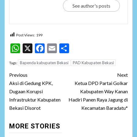
See author's posts
Post Views:
199
WhatsApp
X
Facebook
Email
Share
Bapenda kabupaten Bekasi
PAD Kabupaten Bekasi
Tags:
Post
Previous
Next
navigation
Aksi di Gedung KPK,
Ketua DPD Partai Golkar
Dugaan Korupsi
Kabupaten Way Kanan
Infrastruktur Kabupaten
Hadiri Panen Raya Jagung di
Bekasi Disorot
Kecamatan Baradatu*
MORE STORIES