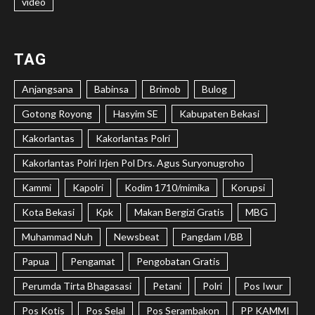
video
TAG
Anjangsana
Babinsa
Brimob
Bulog
Gotong Royong
Hasyim SE
Kabupaten Bekasi
Kakorlantas
Kakorlantas Polri
Kakorlantas Polri Irjen Pol Drs. Agus Suryonugroho
Kammi
Kapolri
Kodim 1710/mimika
Korupsi
Kota Bekasi
Kpk
Makan Bergizi Gratis
MBG
Muhammad Nuh
Newsbeat
Pangdam I/BB
Papua
Pengamat
Pengobatan Gratis
Perumda Tirta Bhagasasi
Petani
Polri
Pos Iwur
Pos Kotis
Pos Selal
Pos Serambakon
PP KAMMI