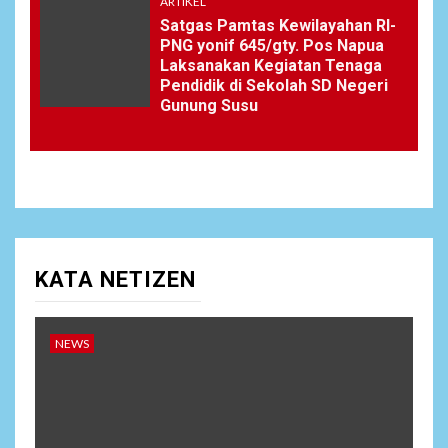
ARTIKEL
Satgas Pamtas Kewilayahan RI-
PNG yonif 645/gty. Pos Napua
Laksanakan Kegiatan Tenaga
Pendidik di Sekolah SD Negeri
Gunung Susu
KATA NETIZEN
NEWS