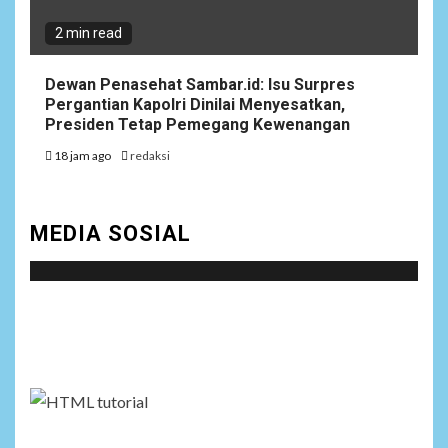
2 min read
Dewan Penasehat Sambar.id: Isu Surpres
Pergantian Kapolri Dinilai Menyesatkan,
Presiden Tetap Pemegang Kewenangan
18 jam ago
redaksi
MEDIA SOSIAL
Social menu is not set. You need to create menu and
assign it to Social Menu on Menu Settings.