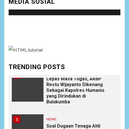
MEDIA SOSIAL
Satreskrim Polres Batu Bara
NEWS
Social menu is not set. You need to create menu and
9
Wujudkan Kemanunggalan
TNI-Rakyat, Satgas Yonif
assign it to Social Menu on Menu Settings.
645/GTY Laksanakan
Anjangsana Untuk
Mempererat Tali Silaturahmi
dengan Instansi Terkait
TRENDING POSTS
NEWS
10
Lepas Masa Tugas, AKBP
Restu Wijayanto Dikenang
Sebagai Kapolres Humanis
yang Dirindukan di
Bulukumba
1
NEWS
Soal Dugaan Tenaga Ahli