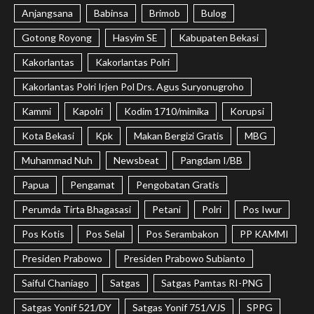
Anjangsana
Babinsa
Brimob
Bulog
Gotong Royong
Hasyim SE
Kabupaten Bekasi
Kakorlantas
Kakorlantas Polri
Kakorlantas Polri Irjen Pol Drs. Agus Suryonugroho
Kammi
Kapolri
Kodim 1710/mimika
Korupsi
Kota Bekasi
Kpk
Makan Bergizi Gratis
MBG
Muhammad Nuh
Newsbeat
Pangdam I/BB
Papua
Pengamat
Pengobatan Gratis
Perumda Tirta Bhagasasi
Petani
Polri
Pos Iwur
Pos Kotis
Pos Selal
Pos Serambakon
PP KAMMI
Presiden Prabowo
Presiden Prabowo Subianto
Saiful Chaniago
Satgas
Satgas Pamtas RI-PNG
Satgas Yonif 521/DY
Satgas Yonif 751/VJS
SPPG