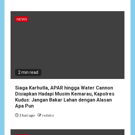
5
DAERAH
SPORT
Semarak Malam Final PB
NEWS
Nawala Cup 2026, RT 09 Raih
Gelar Juara di Puri Nawala
Permai RW 010
2 min read
Siaga Karhutla, APAR hingga Water Cannon
Disiapkan Hadapi Musim Kemarau, Kapolres
Kudus: Jangan Bakar Lahan dengan Alasan
Apa Pun
3 hari ago
redaksi