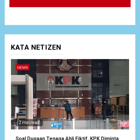
Mempererat Tali Silaturahmi
dengan Instansi Terkait
NEWS
10
Lepas Masa Tugas, AKBP
Restu Wijayanto Dikenang
KATA NETIZEN
Sebagai Kapolres Humanis
yang Dirindukan di
Bulukumba
NEWS
1
NEWS
Soal Dugaan Tenaga Ahli
Fiktif, KPK Diminta
Tongkrongi Pemprov
Banten
2 min read
NEWS
2
Bantu Atasi Kesulitan Warga
Soal Dugaan Tenaga Ahli Fiktif, KPK Diminta