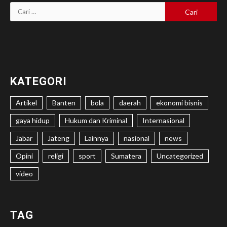
Cari
untuk:
KATEGORI
Artikel
Banten
bola
daerah
ekonomi bisnis
gaya hidup
Hukum dan Kriminal
Internasional
Jabar
Jateng
Lainnya
nasional
news
Opini
religi
sport
Sumatera
Uncategorized
video
TAG