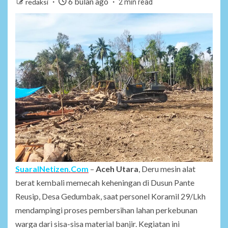
6 bulan ago
redaksi
2 min read
SuaraINetizen.Com
–
Aceh Utara
, Deru mesin alat
berat kembali memecah keheningan di Dusun Pante
Reusip, Desa Gedumbak, saat personel Koramil 29/Lkh
mendampingi proses pembersihan lahan perkebunan
warga dari sisa-sisa material banjir. Kegiatan ini