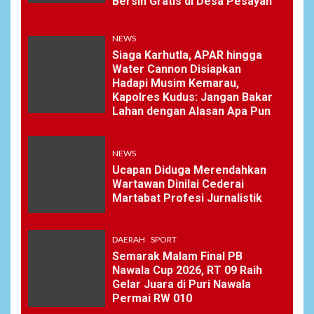
Bersih Gratis di Desa Pesayah
NEWS
7
Wasekbid PB HMI:
NEWS
Keberhasilan Koperasi
Merah Putih Jadi Kunci
Siaga Karhutla, APAR hingga
Tegaknya Pasal 33 UUD
Water Cannon Disiapkan
1945 dan Program Strategis
Hadapi Musim Kemarau,
Prabowo
Kapolres Kudus: Jangan Bakar
Lahan dengan Alasan Apa Pun
NEWS
8
NEWS
Istri AKP Padlun Alfitri Minta
Perlindungan Hukum,
Ucapan Diduga Merendahkan
Ungkap Dugaan Pemerasan
Wartawan Dinilai Cederai
oleh Oknum Unit Ekonomi
Martabat Profesi Jurnalistik
Satreskrim Polres Batu Bara
DAERAH
SPORT
NEWS
Semarak Malam Final PB
9
Nawala Cup 2026, RT 09 Raih
Wujudkan Kemanunggalan
Gelar Juara di Puri Nawala
TNI-Rakyat, Satgas Yonif
Permai RW 010
645/GTY Laksanakan
Anjangsana Untuk