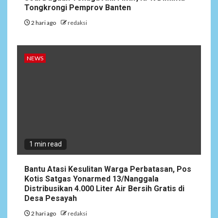
Perbatasan, Pos Kotis
Tongkrongi Pemprov Banten
Satgas Yonarmed
13/Nanggala Distribusikan
2 hari ago
redaksi
4.000 Liter Air Bersih Gratis
di Desa Pesayah
NEWS
NEWS
3
Siaga Karhutla, APAR hingga
Water Cannon Disiapkan
Hadapi Musim Kemarau,
Kapolres Kudus: Jangan
Bakar Lahan dengan Alasan
Apa Pun
1 min read
4
NEWS
Bantu Atasi Kesulitan Warga Perbatasan, Pos
Ucapan Diduga
Kotis Satgas Yonarmed 13/Nanggala
Merendahkan Wartawan
Distribusikan 4.000 Liter Air Bersih Gratis di
Dinilai Cederai Martabat
Desa Pesayah
Profesi Jurnalistik
2 hari ago
redaksi