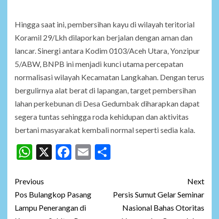
Hingga saat ini, pembersihan kayu di wilayah teritorial
Koramil 29/Lkh dilaporkan berjalan dengan aman dan
lancar. Sinergi antara Kodim 0103/Aceh Utara, Yonzipur
5/ABW, BNPB ini menjadi kunci utama percepatan
normalisasi wilayah Kecamatan Langkahan. Dengan terus
bergulirnya alat berat di lapangan, target pembersihan
lahan perkebunan di Desa Gedumbak diharapkan dapat
segera tuntas sehingga roda kehidupan dan aktivitas
bertani masyarakat kembali normal seperti sedia kala.
WhatsApp
X
Facebook
Email
Share
Post
Previous
Next
navigation
Pos Bulangkop Pasang
Persis Sumut Gelar Seminar
Lampu Penerangan di
Nasional Bahas Otoritas