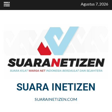
Skip
Agustus 7, 2026
to
content
SUARA INETIZEN
SUARAINETIZEN.COM