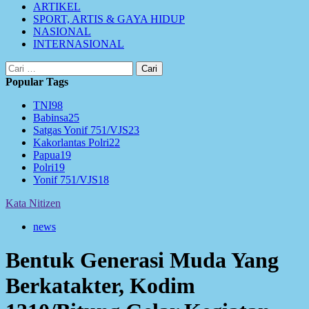
ARTIKEL
SPORT, ARTIS & GAYA HIDUP
NASIONAL
INTERNASIONAL
Cari
untuk:
Popular Tags
TNI
98
Babinsa
25
Satgas Yonif 751/VJS
23
Kakorlantas Polri
22
Papua
19
Polri
19
Yonif 751/VJS
18
Kata Nitizen
news
Bentuk Generasi Muda Yang
Berkatakter, Kodim