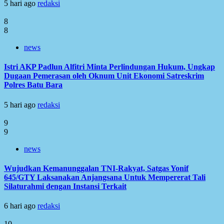
5 hari ago
redaksi
8
8
news
Istri AKP Padlun Alfitri Minta Perlindungan Hukum, Ungkap
Dugaan Pemerasan oleh Oknum Unit Ekonomi Satreskrim
Polres Batu Bara
5 hari ago
redaksi
9
9
news
Wujudkan Kemanunggalan TNI-Rakyat, Satgas Yonif
645/GTY Laksanakan Anjangsana Untuk Mempererat Tali
Silaturahmi dengan Instansi Terkait
6 hari ago
redaksi
10