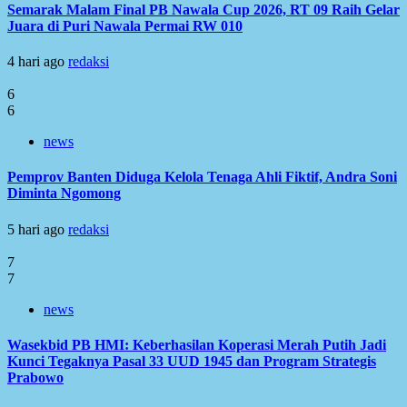
Semarak Malam Final PB Nawala Cup 2026, RT 09 Raih Gelar
Juara di Puri Nawala Permai RW 010
4 hari ago
redaksi
6
6
news
Pemprov Banten Diduga Kelola Tenaga Ahli Fiktif, Andra Soni
Diminta Ngomong
5 hari ago
redaksi
7
7
news
Wasekbid PB HMI: Keberhasilan Koperasi Merah Putih Jadi
Kunci Tegaknya Pasal 33 UUD 1945 dan Program Strategis
Prabowo