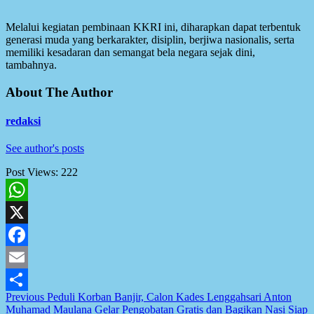
Melalui kegiatan pembinaan KKRI ini, diharapkan dapat terbentuk
generasi muda yang berkarakter, disiplin, berjiwa nasionalis, serta
memiliki kesadaran dan semangat bela negara sejak dini,
tambahnya.
About The Author
redaksi
See author's posts
Post Views:
222
WhatsApp
X
Facebook
Email
Post
Previous
Peduli Korban Banjir, Calon Kades Lenggahsari Anton
Share
Muhamad Maulana Gelar Pengobatan Gratis dan Bagikan Nasi Siap