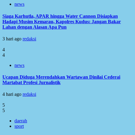
news
Siaga Karhutla, APAR hingga Water Cannon Disiapkan
Hadapi Musim Kemarau, Kapolres Kudus: Jangan Bakar
Lahan dengan Alasan Apa Pun
3 hari ago
redaksi
4
4
news
Ucapan Diduga Merendahkan Wartawan Dinilai Cederai
Martabat Profesi Jurnalistik
4 hari ago
redaksi
5
5
daerah
sport