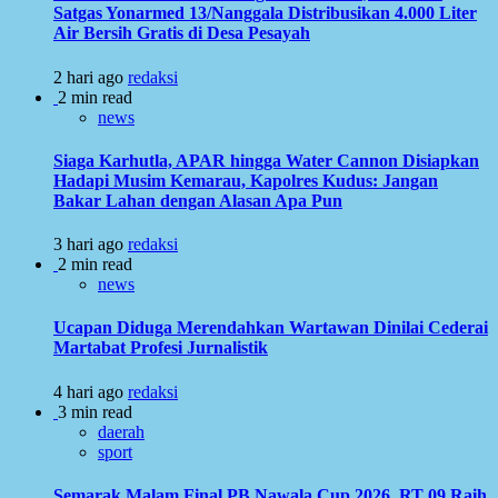
Satgas Yonarmed 13/Nanggala Distribusikan 4.000 Liter
Air Bersih Gratis di Desa Pesayah
2 hari ago
redaksi
2 min read
news
Siaga Karhutla, APAR hingga Water Cannon Disiapkan
Hadapi Musim Kemarau, Kapolres Kudus: Jangan
Bakar Lahan dengan Alasan Apa Pun
3 hari ago
redaksi
2 min read
news
Ucapan Diduga Merendahkan Wartawan Dinilai Cederai
Martabat Profesi Jurnalistik
4 hari ago
redaksi
3 min read
daerah
sport
Semarak Malam Final PB Nawala Cup 2026, RT 09 Raih