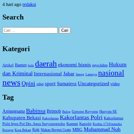
4 hari ago
redaksi
Search
Cari
untuk:
Kategori
daerah
Hukum
ekonomi bisnis
Artikel
Banten
gaya hidup
bola
nasional
dan Kriminal
Jabar
Internasional
Jateng
Lainnya
news
Opini
Uncategorized
sport
Sumatera
video
religi
Tag
Babinsa
Anjangsana
Brimob
Gotong Royong
Hasyim SE
Bulog
Kakorlantas Polri
Kabupaten Bekasi
Kakorlantas
Kakorlantas
Kapolri
Polri Irjen Pol Drs. Agus Suryonugroho
Kammi
Kodim 1710/mimika
Muhammad Nuh
MBG
Kpk
Makan Bergizi Gratis
Korupsi
Kota Bekasi