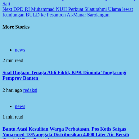
navigation
Saji
Next
DPD RI Muhammad NUH Perkuat Silaturahmi Ulama lewat
Kunjungan BULD ke Pesantren Al-Manar Sarolangun
More Stories
news
2 min read
Soal Dugaan Tenaga Ahli Fiktif, KPK Diminta Tongkrongi
Pemprov Banten
2 hari ago
redaksi
news
1 min read
Bantu Atasi Kesulitan Warga Perbatasan, Pos Kotis Satgas
Yonarmed 13/Nanggala Distribusikan 4.000 Liter Air Bersih