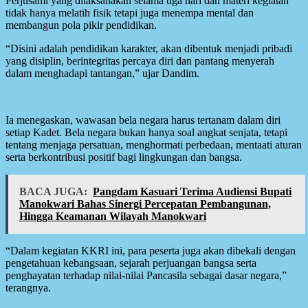
Perjusami yang dilaksanakan selama tiga hari dan materi kegiatan
tidak hanya melatih fisik tetapi juga menempa mental dan
membangun pola pikir pendidikan.
“Disini adalah pendidikan karakter, akan dibentuk menjadi pribadi
yang disiplin, berintegritas percaya diri dan pantang menyerah
dalam menghadapi tantangan,” ujar Dandim.
Ia menegaskan, wawasan bela negara harus tertanam dalam diri
setiap Kadet. Bela negara bukan hanya soal angkat senjata, tetapi
tentang menjaga persatuan, menghormati perbedaan, mentaati aturan
serta berkontribusi positif bagi lingkungan dan bangsa.
BACA JUGA:
Pangdam Kasuari Terima Audiensi Bupati
Manokwari Bahas Sinergi Percepatan Pembangunan,
Hingga Keamanan Wilayah Manokwari
“Dalam kegiatan KKRI ini, para peserta juga akan dibekali dengan
pengetahuan kebangsaan, sejarah perjuangan bangsa serta
penghayatan terhadap nilai-nilai Pancasila sebagai dasar negara,”
terangnya.