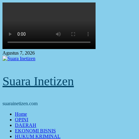
Skip
to
content
Agustus 7, 2026
Suara Inetizen
suarainetizen.com
Primary
Home
Menu
OPINI
DAERAH
EKONOMI BISNIS
HUKUM KRIMINAL