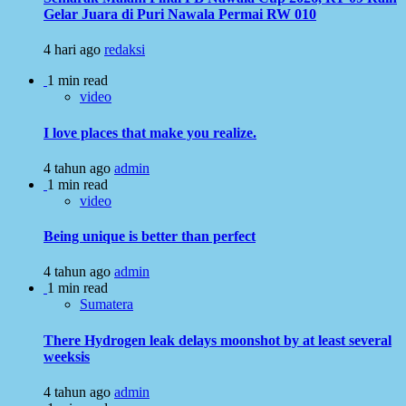
Gelar Juara di Puri Nawala Permai RW 010
4 hari ago
redaksi
1 min read
video
I love places that make you realize.
4 tahun ago
admin
1 min read
video
Being unique is better than perfect
4 tahun ago
admin
1 min read
Sumatera
There Hydrogen leak delays moonshot by at least several
weeksis
4 tahun ago
admin