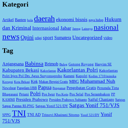
Kategori
daerah
Hukum
ekonomi bisnis
Artikel
Banten
gaya hidup
bola
nasional
dan Kriminal
Jabar
Internasional
Jateng
Lainnya
news
Opini
Uncategorized
sport
Sumatera
video
religi
Tag
Babinsa
Anjangsana
Brimob
Gotong Royong
Hasyim SE
Bulog
Kakorlantas Polri
Kabupaten Bekasi
Kakorlantas
Kakorlantas
Kapolri
Polri Irjen Pol Drs. Agus Suryonugroho
Kammi
Kodim 1710/mimika
Muhammad Nuh
MBG
Kpk
Makan Bergizi Gratis
Korupsi
Kota Bekasi
Papua
Pengobatan Gratis
Perumda Tirta
Newsbeat
Pangdam I/BB
Pengamat
Polri
Bhagasasi
Petani
Pos Iwur
Pos Selal
Pos Serambakon
PP
Pos Kotis
Presiden Prabowo
Saiful Chaniago
Satgas
KAMMI
Presiden Prabowo Subianto
Satgas Yonif 751/VJS
Satgas Yonif 521/DY
Satgas Pamtas RI-PNG
TNI
Yonif
TNI AD
Trinovi Khairani Sitorus
SPPG
Yonif 521/DY
751/VJS