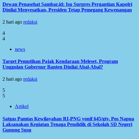
Dewan Penasehat Sambar.id: Isu Surpres Pergantian Kapolri
Dinilai Menyesatkan, Presiden Tetap Pemegang Kewenangan
2 hari ago
redaksi
4
4
news
Target Pemutihan Pajak Kendaraan Meleset, Program
Unggulan Gubernur Banten Dinilai Abal-Abal?
2 hari ago
redaksi
5
5
Artikel
Satgas Pamtas Kewilayahan RI-PNG yonif 645/gty. Pos Napua
Laksanakan Kegiatan Tenaga Pendidik di Sekolah SD Negeri
Gunung Susu