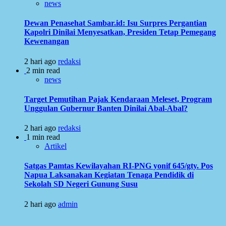
news
Dewan Penasehat Sambar.id: Isu Surpres Pergantian
Kapolri Dinilai Menyesatkan, Presiden Tetap Pemegang
Kewenangan
2 hari ago
redaksi
2 min read
news
Target Pemutihan Pajak Kendaraan Meleset, Program
Unggulan Gubernur Banten Dinilai Abal-Abal?
2 hari ago
redaksi
1 min read
Artikel
Satgas Pamtas Kewilayahan RI-PNG yonif 645/gty. Pos
Napua Laksanakan Kegiatan Tenaga Pendidik di
Sekolah SD Negeri Gunung Susu
2 hari ago
admin