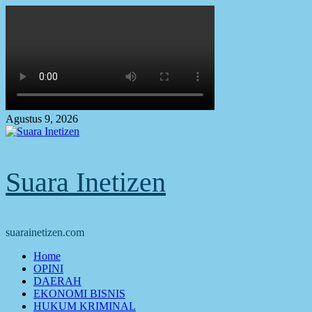
Skip
to
content
Agustus 9, 2026
Suara Inetizen
suarainetizen.com
Primary
Home
Menu
OPINI
DAERAH
EKONOMI BISNIS
HUKUM KRIMINAL