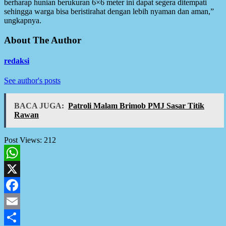
berharap hunian berukuran 6×6 meter ini dapat segera ditempati
sehingga warga bisa beristirahat dengan lebih nyaman dan aman,”
ungkapnya.
About The Author
redaksi
See author's posts
BACA JUGA:
Patroli Malam Brimob PMJ Sasar Titik
Rawan
Post Views:
212
WhatsApp
X
Facebook
Email