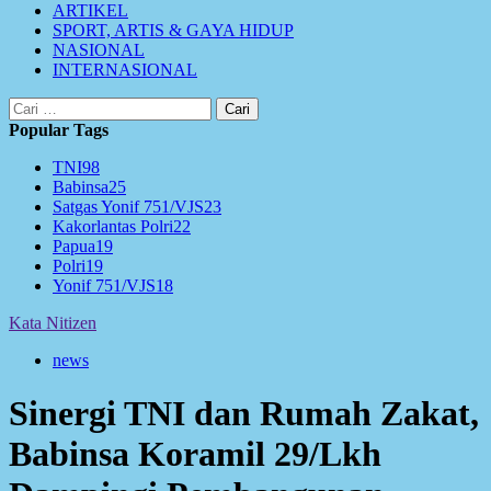
ARTIKEL
SPORT, ARTIS & GAYA HIDUP
NASIONAL
INTERNASIONAL
Cari
untuk:
Popular Tags
TNI
98
Babinsa
25
Satgas Yonif 751/VJS
23
Kakorlantas Polri
22
Papua
19
Polri
19
Yonif 751/VJS
18
Kata Nitizen
news
Sinergi TNI dan Rumah Zakat,
Babinsa Koramil 29/Lkh