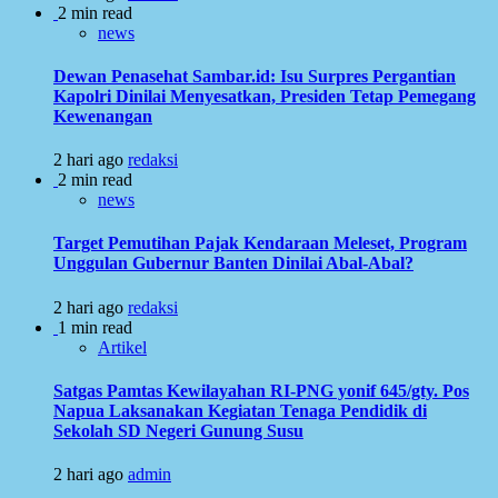
2 min read
news
Dewan Penasehat Sambar.id: Isu Surpres Pergantian
Kapolri Dinilai Menyesatkan, Presiden Tetap Pemegang
Kewenangan
2 hari ago
redaksi
2 min read
news
Target Pemutihan Pajak Kendaraan Meleset, Program
Unggulan Gubernur Banten Dinilai Abal-Abal?
2 hari ago
redaksi
1 min read
Artikel
Satgas Pamtas Kewilayahan RI-PNG yonif 645/gty. Pos
Napua Laksanakan Kegiatan Tenaga Pendidik di
Sekolah SD Negeri Gunung Susu
2 hari ago
admin