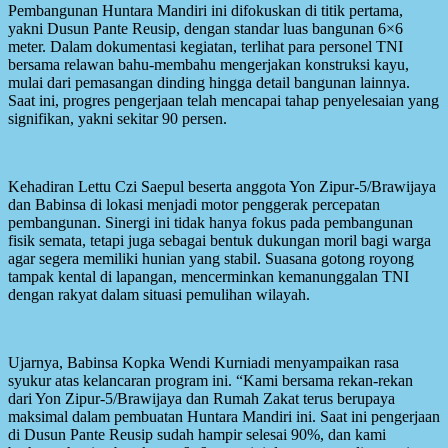
Pembangunan Huntara Mandiri ini difokuskan di titik pertama,
yakni Dusun Pante Reusip, dengan standar luas bangunan 6×6
meter. Dalam dokumentasi kegiatan, terlihat para personel TNI
bersama relawan bahu-membahu mengerjakan konstruksi kayu,
mulai dari pemasangan dinding hingga detail bangunan lainnya.
Saat ini, progres pengerjaan telah mencapai tahap penyelesaian yang
signifikan, yakni sekitar 90 persen.
Kehadiran Lettu Czi Saepul beserta anggota Yon Zipur-5/Brawijaya
dan Babinsa di lokasi menjadi motor penggerak percepatan
pembangunan. Sinergi ini tidak hanya fokus pada pembangunan
fisik semata, tetapi juga sebagai bentuk dukungan moril bagi warga
agar segera memiliki hunian yang stabil. Suasana gotong royong
tampak kental di lapangan, mencerminkan kemanunggalan TNI
dengan rakyat dalam situasi pemulihan wilayah.
Ujarnya, Babinsa Kopka Wendi Kurniadi menyampaikan rasa
syukur atas kelancaran program ini. “Kami bersama rekan-rekan
dari Yon Zipur-5/Brawijaya dan Rumah Zakat terus berupaya
maksimal dalam pembuatan Huntara Mandiri ini. Saat ini pengerjaan
di Dusun Pante Reusip sudah hampir selesai 90%, dan kami