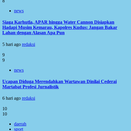
8
news
Siaga Karhutla, APAR hingga Water Cannon Disiapkan
Hadapi Musim Kemarau, Kapolres Kudus: Jangan Bakar
Lahan dengan Alasan Apa Pun
5 hari ago
redaksi
9
9
news
Ucapan Diduga Merendahkan Wartawan Dinilai Cederai
Martabat Profesi Jurnalistik
6 hari ago
redaksi
10
10
daerah
sport