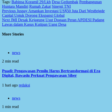
Tags:
Babinsa Koramil 29/Lkh
Desa Gedumbak
Pembangunan
Share
Huntara Mandiri
Rumah Zakat
Sinergi TNI
Post
Previous
Juspay Amankan Investasi US$50 Juta Dari Westbrigde
Capital Untuk Dorong Ekspansi Global
navigation
Next
JMI Desak Kejagung Usut Dugaan Peran APDESI Padang
Lawas dalam Kasus Kutipan Uang Desa
More Stories
news
2 min read
Puadi: Pengawasan Pemilu Harus Bertransformasi di Era
Digital, Bawaslu Perkuat Pengawasan Siber
1 hari ago
redaksi
news
1 min read