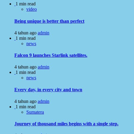
1 min read
video
Being unique is better than perfect
4 tahun ago
admin
1 min read
news
Falcon 9 launches Starlink satellites.
4 tahun ago
admin
1 min read
news
Every day, in every city and town
4 tahun ago
admin
1 min read
Sumatera
Journey of thousand miles begins with a single step.