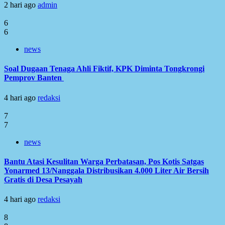
2 hari ago
admin
6
6
news
Soal Dugaan Tenaga Ahli Fiktif, KPK Diminta Tongkrongi
Pemprov Banten
4 hari ago
redaksi
7
7
news
Bantu Atasi Kesulitan Warga Perbatasan, Pos Kotis Satgas
Yonarmed 13/Nanggala Distribusikan 4.000 Liter Air Bersih
Gratis di Desa Pesayah
4 hari ago
redaksi
8