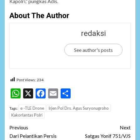
Kapolri,” pungkas Adis.
About The Author
redaksi
See author's posts
Post Views:
234
WhatsApp
X
Facebook
Email
Share
e -TLE Drone
Irjen Pol Drs. Agus Suryonugroho
Tags:
Kakorlantas Polri
Post
Previous
Next
navigation
Dari Pelantikan Persis
Satgas Yonif 751/VJS