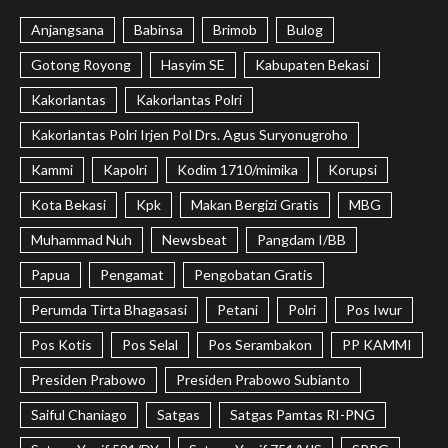
Anjangsana
Babinsa
Brimob
Bulog
Gotong Royong
Hasyim SE
Kabupaten Bekasi
Kakorlantas
Kakorlantas Polri
Kakorlantas Polri Irjen Pol Drs. Agus Suryonugroho
Kammi
Kapolri
Kodim 1710/mimika
Korupsi
Kota Bekasi
Kpk
Makan Bergizi Gratis
MBG
Muhammad Nuh
Newsbeat
Pangdam I/BB
Papua
Pengamat
Pengobatan Gratis
Perumda Tirta Bhagasasi
Petani
Polri
Pos Iwur
Pos Kotis
Pos Selal
Pos Serambakon
PP KAMMI
Presiden Prabowo
Presiden Prabowo Subianto
Saiful Chaniago
Satgas
Satgas Pamtas RI-PNG