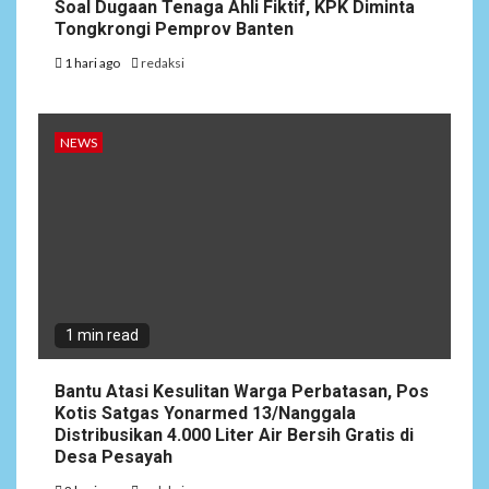
Soal Dugaan Tenaga Ahli Fiktif, KPK Diminta
Perbatasan, Pos Kotis
Tongkrongi Pemprov Banten
Satgas Yonarmed
13/Nanggala Distribusikan
1 hari ago
redaksi
4.000 Liter Air Bersih Gratis
di Desa Pesayah
NEWS
NEWS
3
Siaga Karhutla, APAR hingga
Water Cannon Disiapkan
Hadapi Musim Kemarau,
Kapolres Kudus: Jangan
Bakar Lahan dengan Alasan
Apa Pun
1 min read
4
NEWS
Bantu Atasi Kesulitan Warga Perbatasan, Pos
Ucapan Diduga
Kotis Satgas Yonarmed 13/Nanggala
Merendahkan Wartawan
Distribusikan 4.000 Liter Air Bersih Gratis di
Dinilai Cederai Martabat
Desa Pesayah
Profesi Jurnalistik