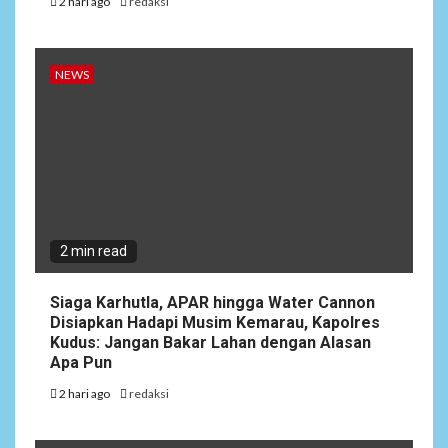
2 hari ago
redaksi
5
DAERAH
SPORT
Semarak Malam Final PB
NEWS
Nawala Cup 2026, RT 09 Raih
Gelar Juara di Puri Nawala
Permai RW 010
2 min read
Siaga Karhutla, APAR hingga Water Cannon
Disiapkan Hadapi Musim Kemarau, Kapolres
Kudus: Jangan Bakar Lahan dengan Alasan
Apa Pun
2 hari ago
redaksi