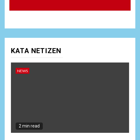
Anjangsana Untuk
Mempererat Tali Silaturahmi
dengan Instansi Terkait
NEWS
10
Lepas Masa Tugas, AKBP
Restu Wijayanto Dikenang
KATA NETIZEN
Sebagai Kapolres Humanis
yang Dirindukan di
Bulukumba
NEWS
1
NEWS
Soal Dugaan Tenaga Ahli
Fiktif, KPK Diminta
Tongkrongi Pemprov
Banten
2 min read
NEWS
2
Bantu Atasi Kesulitan Warga