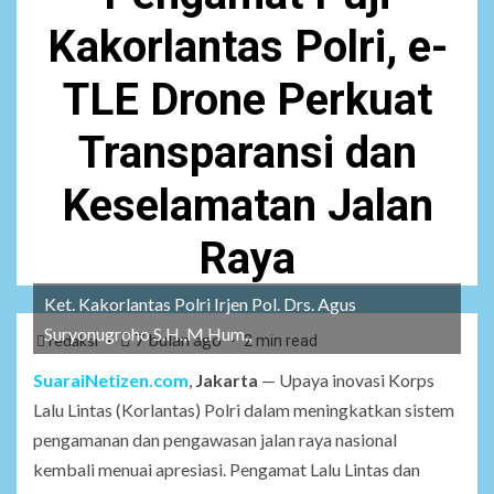
Kakorlantas Polri, e-
TLE Drone Perkuat
Transparansi dan
Keselamatan Jalan
Raya
Ket. Kakorlantas Polri Irjen Pol. Drs. Agus
Suryonugroho S.H.,M.Hum.,
7 bulan ago
redaksi
2 min read
SuaraiNetizen.com
,
Jakarta
— Upaya inovasi Korps
Lalu Lintas (Korlantas) Polri dalam meningkatkan sistem
pengamanan dan pengawasan jalan raya nasional
kembali menuai apresiasi. Pengamat Lalu Lintas dan