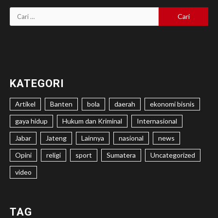
Cari
untuk:
KATEGORI
Artikel
Banten
bola
daerah
ekonomi bisnis
gaya hidup
Hukum dan Kriminal
Internasional
Jabar
Jateng
Lainnya
nasional
news
Opini
religi
sport
Sumatera
Uncategorized
video
TAG