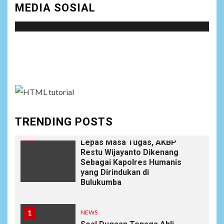
MEDIA SOSIAL
Satreskrim Polres Batu Bara
NEWS
Social menu is not set. You need to create menu and
9
Wujudkan Kemanunggalan
TNI-Rakyat, Satgas Yonif
assign it to Social Menu on Menu Settings.
645/GTY Laksanakan
Anjangsana Untuk
Mempererat Tali Silaturahmi
dengan Instansi Terkait
TRENDING POSTS
NEWS
10
Lepas Masa Tugas, AKBP
Restu Wijayanto Dikenang
Sebagai Kapolres Humanis
yang Dirindukan di
Bulukumba
1
NEWS