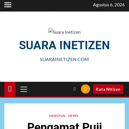
Skip
Agustus 6, 2026
to
content
SUARA INETIZEN
SUARAINETIZEN.COM
Primary
Kata Nitizen
Menu
NASIONAL
NEWS
Pengamat Puji