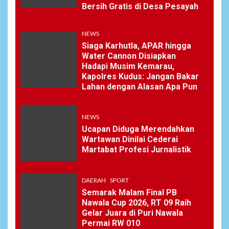
Bersih Gratis di Desa Pesayah
NEWS
7
Wasekbid PB HMI:
NEWS
Keberhasilan Koperasi
Merah Putih Jadi Kunci
Siaga Karhutla, APAR hingga
Tegaknya Pasal 33 UUD
Water Cannon Disiapkan
1945 dan Program Strategis
Hadapi Musim Kemarau,
Prabowo
Kapolres Kudus: Jangan Bakar
Lahan dengan Alasan Apa Pun
NEWS
8
NEWS
Istri AKP Padlun Alfitri Minta
Perlindungan Hukum,
Ucapan Diduga Merendahkan
Ungkap Dugaan Pemerasan
Wartawan Dinilai Cederai
oleh Oknum Unit Ekonomi
Martabat Profesi Jurnalistik
Satreskrim Polres Batu Bara
DAERAH
SPORT
NEWS
Semarak Malam Final PB
9
Nawala Cup 2026, RT 09 Raih
Wujudkan Kemanunggalan
Gelar Juara di Puri Nawala
TNI-Rakyat, Satgas Yonif
Permai RW 010
645/GTY Laksanakan