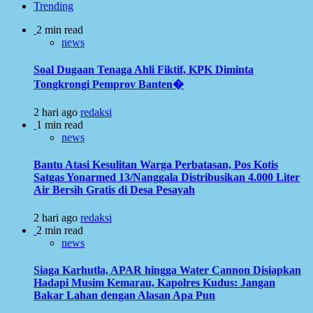
Trending
2 min read
news
Soal Dugaan Tenaga Ahli Fiktif, KPK Diminta
Tongkrongi Pemprov Banten�
2 hari ago
redaksi
1 min read
news
Bantu Atasi Kesulitan Warga Perbatasan, Pos Kotis
Satgas Yonarmed 13/Nanggala Distribusikan 4.000 Liter
Air Bersih Gratis di Desa Pesayah
2 hari ago
redaksi
2 min read
news
Siaga Karhutla, APAR hingga Water Cannon Disiapkan
Hadapi Musim Kemarau, Kapolres Kudus: Jangan
Bakar Lahan dengan Alasan Apa Pun