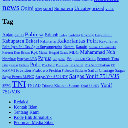
news
Opini
Uncategorized
sport
Sumatera
video
religi
Tag
Babinsa
Anjangsana
Brimob
Gotong Royong
Hasyim SE
Bulog
Kakorlantas Polri
Kabupaten Bekasi
Kakorlantas
Kakorlantas
Kapolri
Polri Irjen Pol Drs. Agus Suryonugroho
Kammi
Kodim 1710/mimika
Muhammad Nuh
MBG
Kpk
Makan Bergizi Gratis
Korupsi
Kota Bekasi
Papua
Pengobatan Gratis
Perumda Tirta
Newsbeat
Pangdam I/BB
Pengamat
Polri
Bhagasasi
Petani
Pos Iwur
Pos Selal
Pos Serambakon
PP
Pos Kotis
Presiden Prabowo
Saiful Chaniago
Satgas
KAMMI
Presiden Prabowo Subianto
Satgas Yonif 751/VJS
Satgas Yonif 521/DY
Satgas Pamtas RI-PNG
TNI
Yonif
TNI AD
Trinovi Khairani Sitorus
SPPG
Yonif 521/DY
751/VJS
Redaksi
Kontak Iklan
Tentang Kami
Kode Etik Jurnalistik
Pedoman Media Siber