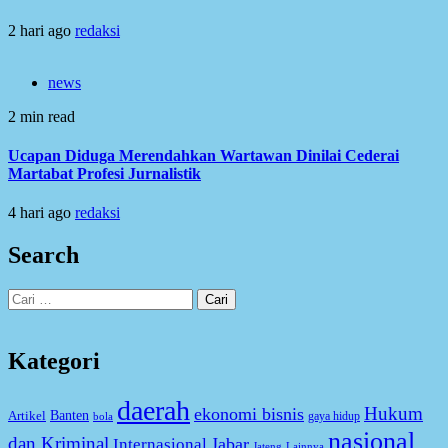
2 hari ago
redaksi
news
2 min read
Ucapan Diduga Merendahkan Wartawan Dinilai Cederai
Martabat Profesi Jurnalistik
4 hari ago
redaksi
Search
Cari
untuk:
Kategori
daerah
Hukum
ekonomi bisnis
Artikel
Banten
gaya hidup
bola
nasional
dan Kriminal
Jabar
Internasional
Jateng
Lainnya