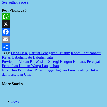
See author's posts
Post Views:
285
WhatsApp
X
Facebook
Email
Tags:
Dana Desa
Darurat Penegakan Hukum
Kades Labuhanbatu
Share
Kejari Labuhanbatu
Labuhanbatu
Post
Previous
TNI dan PT Waskita Sinergi Bangun Huntara, Percepat
Pemulihan Hunian Warga Langkahan
navigation
Next
Dari Pelantikan Persis hingga Ingatan Lama tentang Dakwah
dan Persatuan Umat
More Stories
news