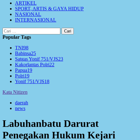
ARTIKEL
SPORT, ARTIS & GAYA HIDUP
NASIONAL
INTERNASIONAL
Cari
untuk:
Popular Tags
TNI
98
Babinsa
25
Satgas Yonif 751/VJS
23
Kakorlantas Polri
22
Papua
19
Polri
19
Yonif 751/VJS
18
Kata Nitizen
daerah
news
Labuhanbatu Darurat
Penegakan Hukum Kejari