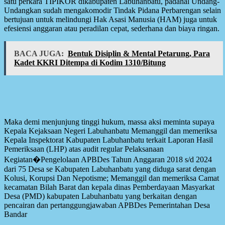
satu perkara TIPIKOR dikabupaten Labuhanbatu, padahal Undang-
Undangkan sudah mengakomodir Tindak Pidana Perbarengan selain
bertujuan untuk melindungi Hak Asasi Manusia (HAM) juga untuk
efesiensi anggaran atau peradilan cepat, sederhana dan biaya ringan.
BACA JUGA:
Bentuk Disiplin & Mental Petarung, Para
Kadet KKRI Ditempa di Kodim 1310/Bitung
Maka demi menjunjung tinggi hukum, massa aksi meminta supaya
Kepala Kejaksaan Negeri Labuhanbatu Memanggil dan memeriksa
Kepala Inspektorat Kabupaten Labuhanbatu terkait Laporan Hasil
Pemeriksaan (LHP) atas audit regular Pelaksanaan
Kegiatan�Pengelolaan APBDes Tahun Anggaran 2018 s/d 2024
dari 75 Desa se Kabupaten Labuhanbatu yang diduga sarat dengan
Kolusi, Korupsi Dan Nepotisme; Memanggil dan memeriksa Camat
kecamatan Bilah Barat dan kepala dinas Pemberdayaan Masyarkat
Desa (PMD) kabupaten Labuhanbatu yang berkaitan dengan
pencairan dan pertanggungjawaban APBDes Pemerintahan Desa
Bandar