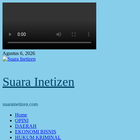
Skip
to
content
Agustus 6, 2026
Suara Inetizen
suarainetizen.com
Primary
Home
Menu
OPINI
DAERAH
EKONOMI BISNIS
HUKUM KRIMINAL