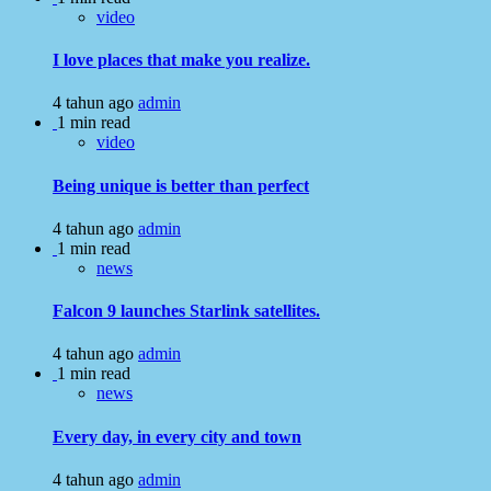
video
I love places that make you realize.
4 tahun ago
admin
1 min read
video
Being unique is better than perfect
4 tahun ago
admin
1 min read
news
Falcon 9 launches Starlink satellites.
4 tahun ago
admin
1 min read
news
Every day, in every city and town
4 tahun ago
admin