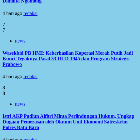
Diminta Ngomong
4 hari ago
redaksi
7
7
news
Wasekbid PB HMI: Keberhasilan Koperasi Merah Putih Jadi
Kunci Tegaknya Pasal 33 UUD 1945 dan Program Strategis
Prabowo
4 hari ago
redaksi
8
8
news
Istri AKP Padlun Alfitri Minta Perlindungan Hukum, Ungkap
Dugaan Pemerasan oleh Oknum Unit Ekonomi Satreskrim
Polres Batu Bara
4 hari ago
redaksi