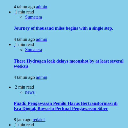
4 tahun ago
admin
1 min read
Sumatera
Journey of thousand miles begins with a single step.
4 tahun ago
admin
1 min read
Sumatera
There Hydrogen leak delays moonshot by at least several
weeksis
4 tahun ago
admin
2 min read
news
Puadi: Pengawasan Pemilu Harus Bertransformasi di
Era Digital, Bawaslu Perkuat Pengawasan Siber
8 jam ago
redaksi
1 min read