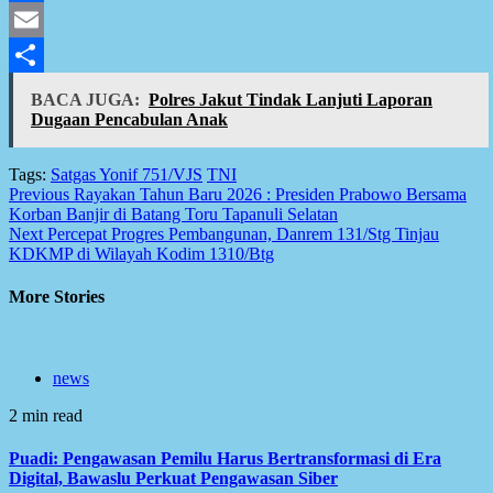
Facebook
Email
Share
BACA JUGA:
Polres Jakut Tindak Lanjuti Laporan
Dugaan Pencabulan Anak
Tags:
Satgas Yonif 751/VJS
TNI
Post
Previous
Rayakan Tahun Baru 2026 : Presiden Prabowo Bersama
Korban Banjir di Batang Toru Tapanuli Selatan
navigation
Next
Percepat Progres Pembangunan, Danrem 131/Stg Tinjau
KDKMP di Wilayah Kodim 1310/Btg
More Stories
news
2 min read
Puadi: Pengawasan Pemilu Harus Bertransformasi di Era
Digital, Bawaslu Perkuat Pengawasan Siber