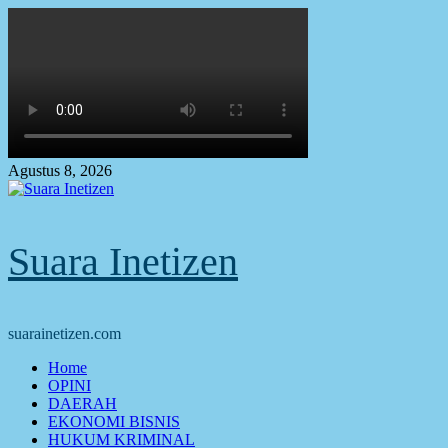
Skip
to
content
Agustus 8, 2026
Suara Inetizen
suarainetizen.com
Primary
Home
Menu
OPINI
DAERAH
EKONOMI BISNIS
HUKUM KRIMINAL