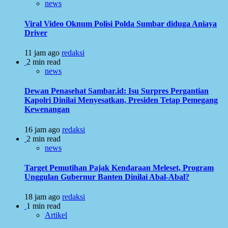
news
Viral Video Oknum Polisi Polda Sumbar diduga Aniaya
Driver
11 jam ago
redaksi
2 min read
news
Dewan Penasehat Sambar.id: Isu Surpres Pergantian
Kapolri Dinilai Menyesatkan, Presiden Tetap Pemegang
Kewenangan
16 jam ago
redaksi
2 min read
news
Target Pemutihan Pajak Kendaraan Meleset, Program
Unggulan Gubernur Banten Dinilai Abal-Abal?
18 jam ago
redaksi
1 min read
Artikel