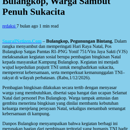
Bulangkop, Warga Sambut
Penuh Sukacita
redaksi
7 bulan ago
1 min read
SuaraINetizen.Com
–
Bulangkop, Pegunungan Bintang
, Dalam
rangka menyambut dan memperingati Hari Raya Natal, Pos
Bulangkop Satgas Pamtas RI–PNG Yonif 751/Vira Jaya Sakti (VJS)
melaksanakan kegiatan sosial berupa pembagian bingkisan Natal
kepada masyarakat Kampung Bulangkop. Kegiatan ini menjadi
wujud kepedulian prajurit TNI untuk menghadirkan sukacita,
mempererat kebersamaan, serta memperkuat kemanunggalan TNI–
rakyat di wilayah perbatasan. (Rabu,1/12/2026).
Pembagian bingkisan dilakukan secara tertib dengan menyasar
warga yang membutuhkan, disertai sapa hangat dan ucapan Selamat
Natal dari personel Pos Bulangkop. Warga tampak antusias dan
gembira menerima bingkisan yang dinilai membantu kebutuhan
keluarga menjelang perayaan Natal, sekaligus menambah semangat
kebersamaan di kampung.
Danpos Bulangkop menyampaikan bahwa kegiatan berbagi ini
merupakan bagian dari pembinaan teritorial yang humanis TNI hadir