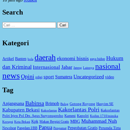
Search
Cari
untuk:
Kategori
daerah
Hukum
ekonomi bisnis
Artikel
Banten
gaya hidup
bola
nasional
dan Kriminal
Jabar
Internasional
Jateng
Lainnya
news
Opini
Uncategorized
sport
Sumatera
video
religi
Tag
Babinsa
Anjangsana
Brimob
Gotong Royong
Hasyim SE
Bulog
Kakorlantas Polri
Kabupaten Bekasi
Kakorlantas
Kakorlantas
Kapolri
Polri Irjen Pol Drs. Agus Suryonugroho
Kammi
Kodim 1710/mimika
Muhammad Nuh
MBG
Kpk
Makan Bergizi Gratis
Korupsi
Kota Bekasi
Papua
Pengobatan Gratis
Perumda Tirta
Newsbeat
Pangdam I/BB
Pengamat