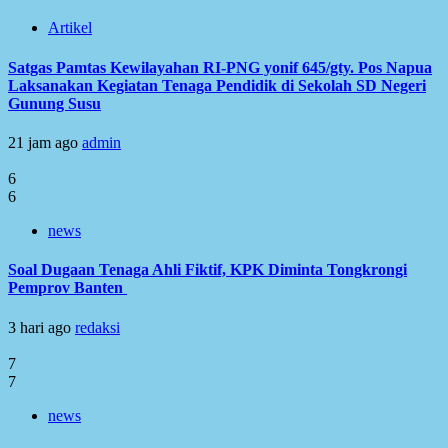
Artikel
Satgas Pamtas Kewilayahan RI-PNG yonif 645/gty. Pos Napua
Laksanakan Kegiatan Tenaga Pendidik di Sekolah SD Negeri
Gunung Susu
21 jam ago
admin
6
6
news
Soal Dugaan Tenaga Ahli Fiktif, KPK Diminta Tongkrongi
Pemprov Banten
3 hari ago
redaksi
7
7
news