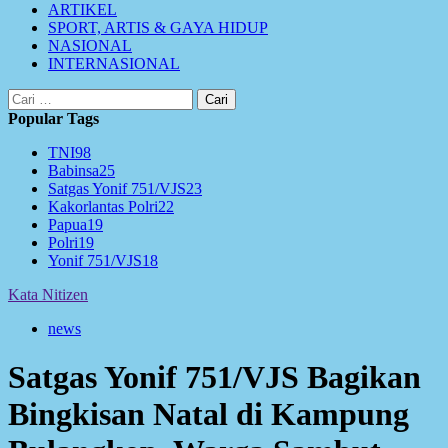
ARTIKEL
SPORT, ARTIS & GAYA HIDUP
NASIONAL
INTERNASIONAL
Cari
untuk:
Popular Tags
TNI
98
Babinsa
25
Satgas Yonif 751/VJS
23
Kakorlantas Polri
22
Papua
19
Polri
19
Yonif 751/VJS
18
Kata Nitizen
news
Satgas Yonif 751/VJS Bagikan
Bingkisan Natal di Kampung