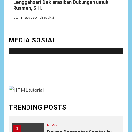
Lenggahsari Deklarasikan Dukungan untuk
Rusman, S.H.
1 minggu ago
redaksi
MEDIA SOSIAL
Social menu is not set. You need to create menu and
assign it to Social Menu on Menu Settings.
TRENDING POSTS
NEWS
1