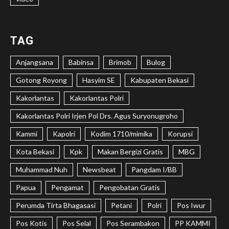
TAG
Anjangsana
Babinsa
Brimob
Bulog
Gotong Royong
Hasyim SE
Kabupaten Bekasi
Kakorlantas
Kakorlantas Polri
Kakorlantas Polri Irjen Pol Drs. Agus Suryonugroho
Kammi
Kapolri
Kodim 1710/mimika
Korupsi
Kota Bekasi
Kpk
Makan Bergizi Gratis
MBG
Muhammad Nuh
Newsbeat
Pangdam I/BB
Papua
Pengamat
Pengobatan Gratis
Perumda Tirta Bhagasasi
Petani
Polri
Pos Iwur
Pos Kotis
Pos Selal
Pos Serambakon
PP KAMMI