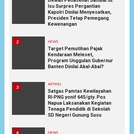
Dewan Penasehat Sambar.id:
Isu Surpres Pergantian
Kapolri Dinilai Menyesatkan,
Presiden Tetap Pemegang
Kewenangan
2
NEWS
Target Pemutihan Pajak
Kendaraan Meleset,
Program Unggulan Gubernur
Banten Dinilai Abal-Abal?
ARTIKEL
3
Satgas Pamtas Kewilayahan
RI-PNG yonif 645/gty. Pos
Napua Laksanakan Kegiatan
Tenaga Pendidik di Sekolah
SD Negeri Gunung Susu
4
NEWS