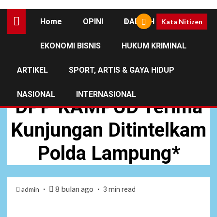
Home
OPINI
DAERAH
Kata Nitizen
EKONOMI BISNIS
HUKUM KRIMINAL
DAERAH
ARTIKEL
SPORT, ARTIS & GAYA HIDUP
Jelang Nataru 2026,
NASIONAL
INTERNASIONAL
DPP KAMPUD Terima
Kunjungan Ditintelkam
Polda Lampung*
8 bulan ago
admin
3 min read