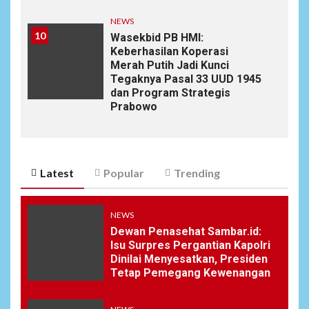
NEWS
10
Wasekbid PB HMI:
Keberhasilan Koperasi
Merah Putih Jadi Kunci
Tegaknya Pasal 33 UUD 1945
dan Program Strategis
Prabowo
Latest
Popular
Trending
NEWS
Dewan Penasehat Sambar.id:
Isu Surpres Pergantian Kapolri
Dinilai Menyesatkan, Presiden
Tetap Pemegang Kewenangan