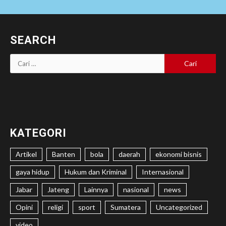
SEARCH
Cari
untuk:
KATEGORI
Artikel
Banten
bola
daerah
ekonomi bisnis
gaya hidup
Hukum dan Kriminal
Internasional
Jabar
Jateng
Lainnya
nasional
news
Opini
religi
sport
Sumatera
Uncategorized
video