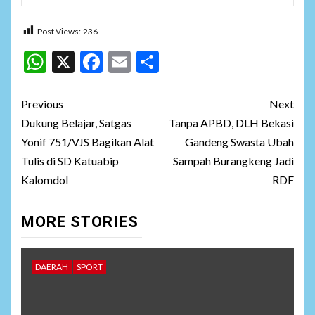
Post Views:
236
WhatsApp
X
Facebook
Email
Share
Post
Previous
Next
navigation
Dukung Belajar, Satgas
Tanpa APBD, DLH Bekasi
Yonif 751/VJS Bagikan Alat
Gandeng Swasta Ubah
Tulis di SD Katuabip
Sampah Burangkeng Jadi
Kalomdol
RDF
MORE STORIES
DAERAH
SPORT