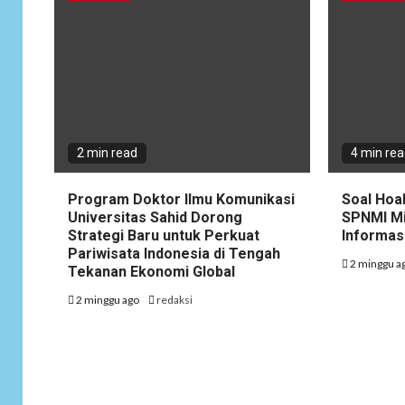
2 min read
4 min re
Program Doktor Ilmu Komunikasi
Soal Hoa
Universitas Sahid Dorong
SPNMI Mi
Strategi Baru untuk Perkuat
Informas
Pariwisata Indonesia di Tengah
2 minggu a
Tekanan Ekonomi Global
2 minggu ago
redaksi