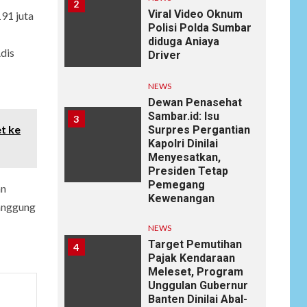
2
Viral Video Oknum
91 juta
Polisi Polda Sumbar
diduga Aniaya
Adis
Driver
NEWS
Dewan Penasehat
Sambar.id: Isu
3
t ke
Surpres Pergantian
Kapolri Dinilai
Menyesatkan,
Presiden Tetap
Pemegang
an
Kewenangan
tanggung
NEWS
Target Pemutihan
4
Pajak Kendaraan
Meleset, Program
Unggulan Gubernur
Banten Dinilai Abal-