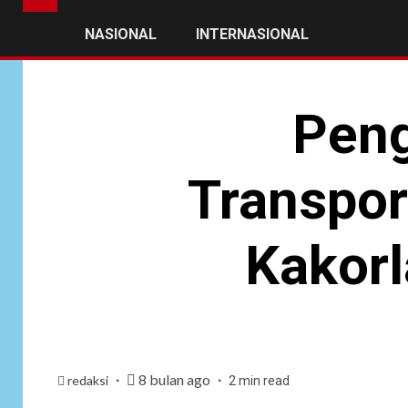
NASIONAL
INTERNASIONAL
Peng
Transpor
Kakorl
8 bulan ago
redaksi
2 min read