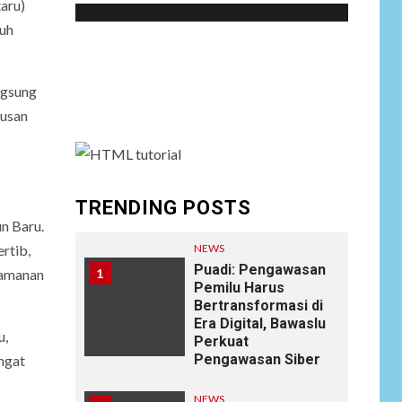
aru)
ruh
Social menu is not set. You need to create
menu and assign it to Social Menu on Menu
ngsung
Settings.
iusan
TRENDING POSTS
n Baru.
NEWS
rtib,
Puadi: Pengawasan
1
ngamanan
Pemilu Harus
Bertransformasi di
Era Digital, Bawaslu
u,
Perkuat
Pengawasan Siber
ngat
NEWS