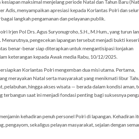
 kesiapan maksimal menjelang periode Natal dan Tahun Baru (Nat
er Adis, menyampaikan apresiasi kepada Korlantas Polri dan selu
erbagai langkah pengamanan dan pelayanan publik.
ri Irjen Pol Drs. Agus Suryonugroho, S.H., M.Hum., yang turun la
k. Menurutnya, pengecekan lapangan tersebut menjadi bukti keser
intas benar-benar siap diterapkan untuk mengantisipasi lonjakan
dalam keterangan kepada Awak media Rabu, 10/12/2025.
ersiapkan Korlantas Polri mengemban dua misi utama. Pertama,
ang merayakan Natal serta masyarakat yang menikmati libur Tahu
t, pelabuhan, hingga akses wisata — berada dalam kondisi aman, te
yang terbangun saat ini menjadi fondasi penting bagi suksesnya pe
enjamin kehadiran penuh personel Polri di lapangan. Kehadiran it
ung, pengayom, sekaligus pelayan masyarakat, sejalan dengan sema