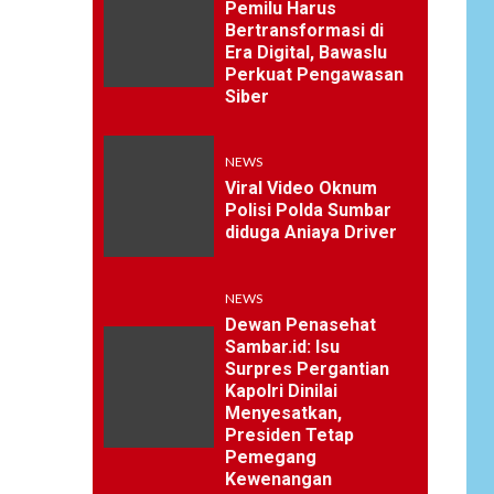
Pemilu Harus
Bertransformasi di
Era Digital, Bawaslu
Perkuat Pengawasan
Siber
NEWS
Viral Video Oknum
Polisi Polda Sumbar
diduga Aniaya Driver
NEWS
Dewan Penasehat
Sambar.id: Isu
Surpres Pergantian
Kapolri Dinilai
Menyesatkan,
Presiden Tetap
Pemegang
Kewenangan