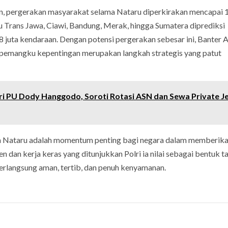
, pergerakan masyarakat selama Nataru diperkirakan mencapai 1
u Trans Jawa, Ciawi, Bandung, Merak, hingga Sumatera diprediksi
,8 juta kendaraan. Dengan potensi pergerakan sebesar ini, Banter 
h pemangku kepentingan merupakan langkah strategis yang patut
i PU Dody Hanggodo, Soroti Rotasi ASN dan Sewa Private Je
 Nataru adalah momentum penting bagi negara dalam memberik
 dan kerja keras yang ditunjukkan Polri ia nilai sebagai bentuk 
rlangsung aman, tertib, dan penuh kenyamanan.