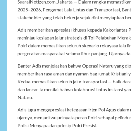
SuaraiNetizen.com, Jakarta — Dalam rangka memastikan
2025–2026, Pengamat Lalu Lintas dan Transportasi, Bant
stakeholder yang telah bekerja sejak dini menyiapkan b
Adis memberikan apresiasi khusus kepada Kakorlantas Pol
meninjau kesiapan jalur strategis di Tol Pelabuhan Mera
Polri dalam memastikan seluruh skenario rekayasa lalu l
pergerakan masyarakat selama libur panjang. Ujarnya 
Banter Adis menjelaskan bahwa Operasi Nataru yang dip
memberikan rasa aman dan nyaman bagi umat Kristiani y
Kedua, memastikan seluruh jalur transportasi — baik dara
dan lancar. Ia menilai bahwa kolaborasi lintas instansi 
Nataru.
Adis juga mengapresiasi ketegasan Irjen Pol Agus dalam m
ujarnya, menjadi wujud nyata peran Polri sebagai pelind
Polisi Menyapa dan prinsip Polri Presisi.