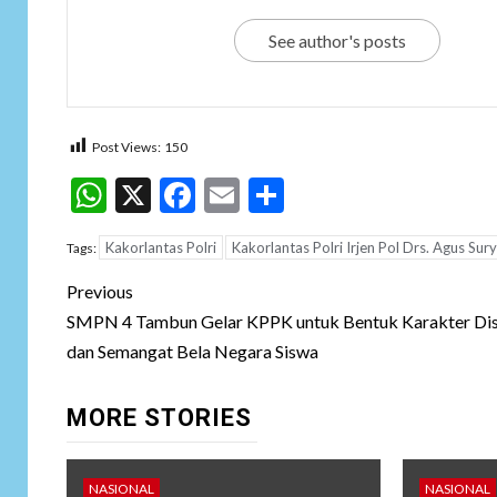
See author's posts
Post Views:
150
WhatsApp
X
Facebook
Email
Share
Kakorlantas Polri
Kakorlantas Polri Irjen Pol Drs. Agus Su
Tags:
Post
Previous
navigation
SMPN 4 Tambun Gelar KPPK untuk Bentuk Karakter Dis
dan Semangat Bela Negara Siswa
MORE STORIES
NASIONAL
NASIONAL