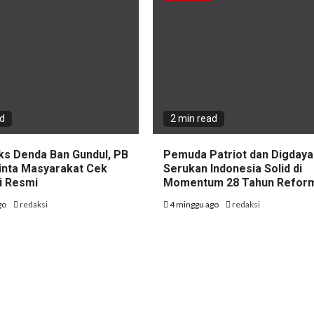
ad
2 min read
ks Denda Ban Gundul, PB
Pemuda Patriot dan Digdaya
nta Masyarakat Cek
Serukan Indonesia Solid di
i Resmi
Momentum 28 Tahun Refor
go
redaksi
4 minggu ago
redaksi