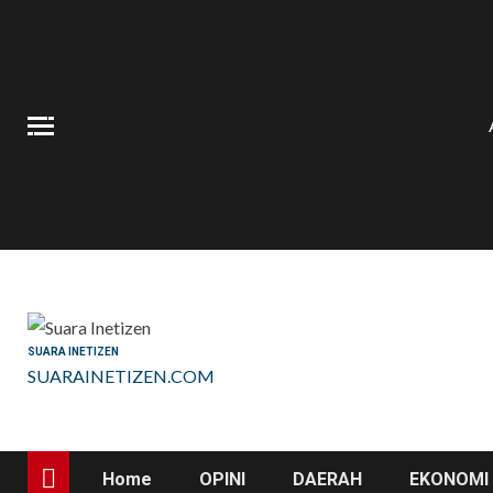
Skip
to
content
SUARA INETIZEN
SUARAINETIZEN.COM
Home
OPINI
DAERAH
EKONOMI 