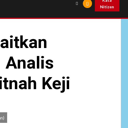
Kata
Nitizen
aitkan
 Analis
tnah Keji
an)