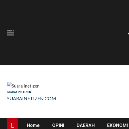
Skip
to
content
SUARA INETIZEN
SUARAINETIZEN.COM
Home
OPINI
DAERAH
EKONOMI 