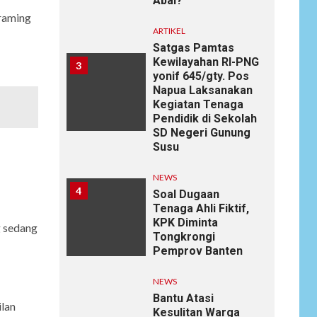
Abal?
framing
ARTIKEL
Satgas Pamtas
Kewilayahan RI-PNG
3
yonif 645/gty. Pos
Napua Laksanakan
Kegiatan Tenaga
Pendidik di Sekolah
SD Negeri Gunung
Susu
NEWS
4
Soal Dugaan
Tenaga Ahli Fiktif,
KPK Diminta
g sedang
Tongkrongi
Pemprov Banten
NEWS
Bantu Atasi
ilan
Kesulitan Warga