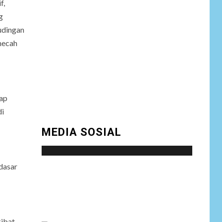
f,
g
udingan
emecah
dap
di
MEDIA SOSIAL
dasar
Social menu is not set. You need to create
menu and assign it to Social Menu on Menu
Settings.
kibat