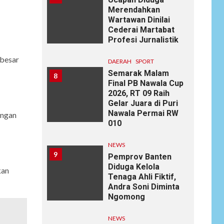
Merendahkan
Wartawan Dinilai
Cederai Martabat
Profesi Jurnalistik
 besar
DAERAH
SPORT
Semarak Malam
8
Final PB Nawala Cup
2026, RT 09 Raih
Gelar Juara di Puri
Nawala Permai RW
angan
010
NEWS
9
Pemprov Banten
Diduga Kelola
kan
Tenaga Ahli Fiktif,
Andra Soni Diminta
Ngomong
NEWS