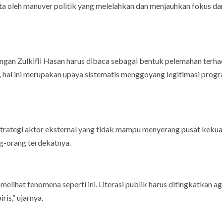
ita oleh manuver politik yang melelahkan dan menjauhkan fokus da
gan Zulkifli Hasan harus dibaca sebagai bentuk pelemahan terh
, hal ini merupakan upaya sistematis menggoyang legitimasi prog
strategi aktor eksternal yang tidak mampu menyerang pusat keku
ng-orang terdekatnya.
t melihat fenomena seperti ini. Literasi publik harus ditingkatkan a
is,” ujarnya.