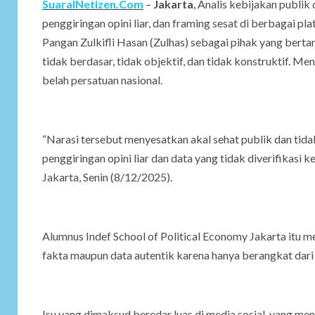
SuaraINetizen.Com
–
Jakarta
, Analis kebijakan publik 
penggiringan opini liar, dan framing sesat di berbagai 
Pangan Zulkifli Hasan (Zulhas) sebagai pihak yang berta
tidak berdasar, tidak objektif, dan tidak konstruktif. Me
belah persatuan nasional.
“Narasi tersebut menyesatkan akal sehat publik dan tid
penggiringan opini liar dan data yang tidak diverifikas
Jakarta, Senin (8/12/2025).
Alumnus Indef School of Political Economy Jakarta itu 
fakta maupun data autentik karena hanya berangkat dari 
Isu yang dimaksud beredar luas di media sosial, yang me