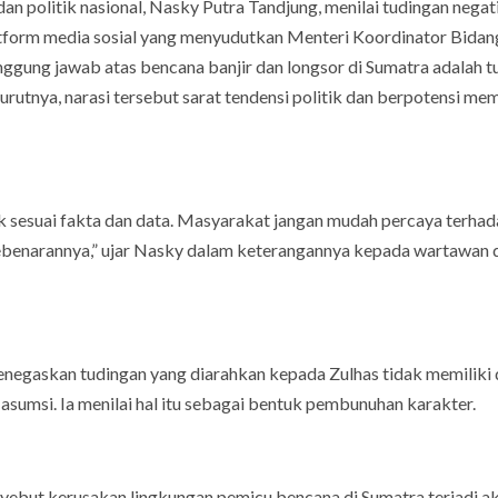
dan politik nasional, Nasky Putra Tandjung, menilai tudingan negati
platform media sosial yang menyudutkan Menteri Koordinator Bidan
nggung jawab atas bencana banjir dan longsor di Sumatra adalah t
nurutnya, narasi tersebut sarat tendensi politik dan berpotensi m
ak sesuai fakta dan data. Masyarakat jangan mudah percaya terha
i kebenarannya,” ujar Nasky dalam keterangannya kepada wartawan 
menegaskan tudingan yang diarahkan kepada Zulhas tidak memiliki 
asumsi. Ia menilai hal itu sebagai bentuk pembunuhan karakter.
nyebut kerusakan lingkungan pemicu bencana di Sumatra terjadi a