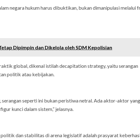
lam negara hukum harus dibuktikan, bukan dimanipulasi melalui 
 Tetap Dipimpin dan Dikelola oleh SDM Kepolisian
tik global, dikenal istilah decapitation strategy, yaitu serangan
n politik atau kebijakan.
 serangan seperti ini bukan peristiwa netral. Ada aktor-aktor yan
ur kunci dalam sistem,” jelasnya.
olitik dan stabilitas di arena legislatif adalah prasyarat keberhas