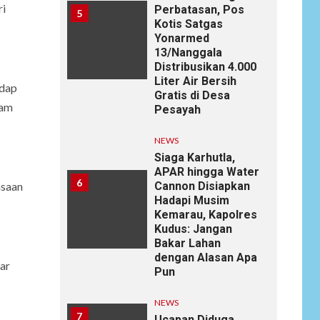
ri
Perbatasan, Pos
5
Kotis Satgas
Yonarmed
13/Nanggala
Distribusikan 4.000
Liter Air Bersih
adap
Gratis di Desa
ram
Pesayah
NEWS
Siaga Karhutla,
APAR hingga Water
6
Cannon Disiapkan
asaan
Hadapi Musim
Kemarau, Kapolres
Kudus: Jangan
Bakar Lahan
dengan Alasan Apa
gar
Pun
NEWS
7
Ucapan Diduga