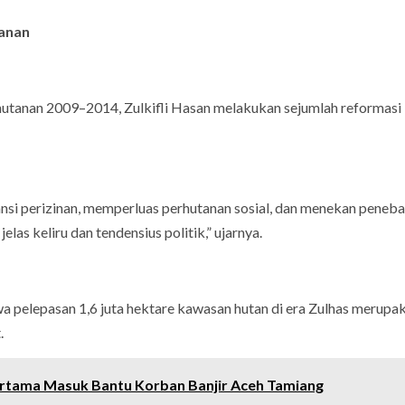
tanan
tanan 2009–2014, Zulkifli Hasan melakukan sejumlah reformasi
si perizinan, memperluas perhutanan sosial, dan menekan peneb
las keliru dan tendensius politik,” ujarnya.
 pelepasan 1,6 juta hektare kawasan hutan di era Zulhas merupa
.
rtama Masuk Bantu Korban Banjir Aceh Tamiang