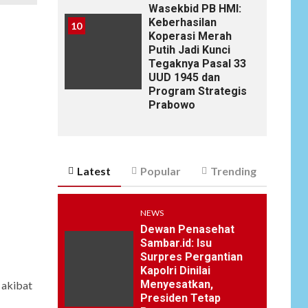
Wasekbid PB HMI:
Keberhasilan
10
Koperasi Merah
Putih Jadi Kunci
Tegaknya Pasal 33
UUD 1945 dan
Program Strategis
Prabowo
Latest
Popular
Trending
NEWS
Dewan Penasehat
Sambar.id: Isu
Surpres Pergantian
Kapolri Dinilai
Menyesatkan,
 akibat
Presiden Tetap