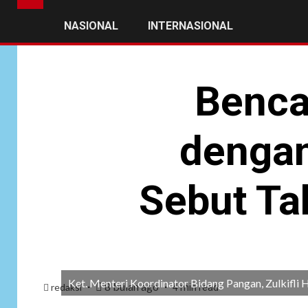
NASIONAL
INTERNASIONAL
Benca
dengan
Sebut Ta
Ket. Menteri Koordinator Bidang Pangan, Zulkifl
8 bulan ago
redaksi
4 min read