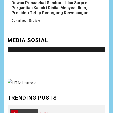
Dewan Penasehat Sambar.id: Isu Surpres
Pergantian Kapolri Dinilai Menyesatkan,
Presiden Tetap Pemegang Kewenangan
2 hari ago
redaksi
MEDIA SOSIAL
Social menu is not set. You need to create menu and
assign it to Social Menu on Menu Settings.
TRENDING POSTS
NEWS