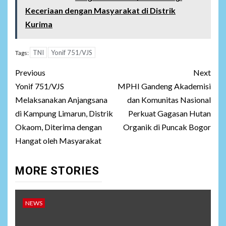
Keceriaan dengan Masyarakat di Distrik
Kurima
TNI
Yonif 751/VJS
Tags:
Post
Previous
Next
navigation
Yonif 751/VJS
MPHI Gandeng Akademisi
Melaksanakan Anjangsana
dan Komunitas Nasional
di Kampung Limarun, Distrik
Perkuat Gagasan Hutan
Okaom, Diterima dengan
Organik di Puncak Bogor
Hangat oleh Masyarakat
MORE STORIES
NEWS