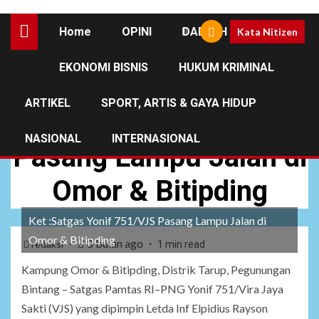
Home
OPINI
DAERAH
Kata Nitizen
EKONOMI BISNIS
HUKUM KRIMINAL
DAERAH
NEWS
ARTIKEL
SPORT, ARTIS & GAYA HIDUP
Satgas Yonif 751/VJS
NASIONAL
INTERNASIONAL
Pasang Lampu Jalan di
Omor & Bitipding
Ket :Satgas Yonif 751/VJS Pasang Lampu Jalan di
Omor & Bitipding
8 bulan ago
redaksi
1 min read
Kampung Omor & Bitipding, Distrik Tarup, Pegunungan
Bintang – Satgas Pamtas RI–PNG Yonif 751/Vira Jaya
Sakti (VJS) yang dipimpin Letda Inf Elpidius Rayson