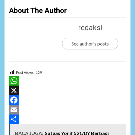
About The Author
redaksi
See author's posts
Post Views:
129
WhatsApp
X
Facebook
Email
Share
BACA JUGA:
Satgas Yonif 521/DY Berbagi