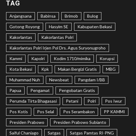
TAG
Anjangsana
Babinsa
Brimob
Bulog
Gotong Royong
Hasyim SE
Kabupaten Bekasi
Kakorlantas
Kakorlantas Polri
Kakorlantas Polri Irjen Pol Drs. Agus Suryonugroho
Kammi
Kapolri
Kodim 1710/mimika
Korupsi
Kota Bekasi
Kpk
Makan Bergizi Gratis
MBG
Muhammad Nuh
Newsbeat
Pangdam I/BB
Papua
Pengamat
Pengobatan Gratis
Perumda Tirta Bhagasasi
Petani
Polri
Pos Iwur
Pos Kotis
Pos Selal
Pos Serambakon
PP KAMMI
Presiden Prabowo
Presiden Prabowo Subianto
Saiful Chaniago
Satgas
Satgas Pamtas RI-PNG