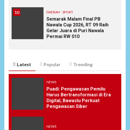
10
DAERAH
SPORT
Semarak Malam Final PB
Nawala Cup 2026, RT 09 Raih
Gelar Juara di Puri Nawala
Permai RW 010
Latest
Popular
Trending
NEWS
Puadi: Pengawasan Pemilu
Harus Bertransformasi di Era
Digital, Bawaslu Perkuat
Pengawasan Siber
NEWS