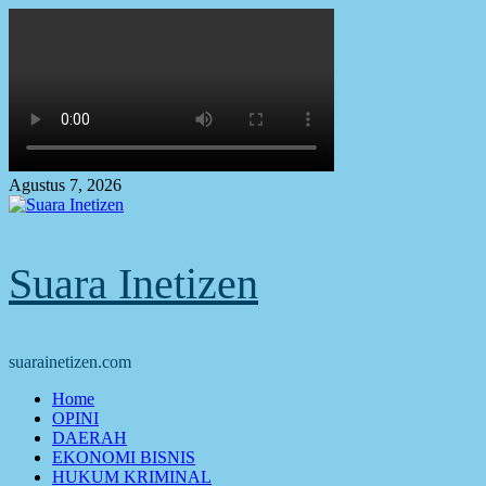
Skip
to
content
Agustus 7, 2026
Suara Inetizen
suarainetizen.com
Primary
Home
Menu
OPINI
DAERAH
EKONOMI BISNIS
HUKUM KRIMINAL