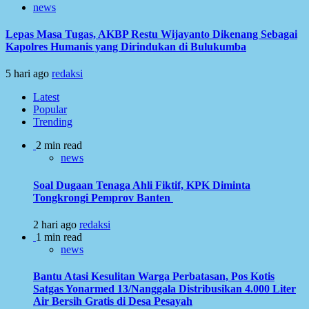
news
Lepas Masa Tugas, AKBP Restu Wijayanto Dikenang Sebagai
Kapolres Humanis yang Dirindukan di Bulukumba
5 hari ago
redaksi
Latest
Popular
Trending
2 min read
news
Soal Dugaan Tenaga Ahli Fiktif, KPK Diminta
Tongkrongi Pemprov Banten
2 hari ago
redaksi
1 min read
news
Bantu Atasi Kesulitan Warga Perbatasan, Pos Kotis
Satgas Yonarmed 13/Nanggala Distribusikan 4.000 Liter
Air Bersih Gratis di Desa Pesayah