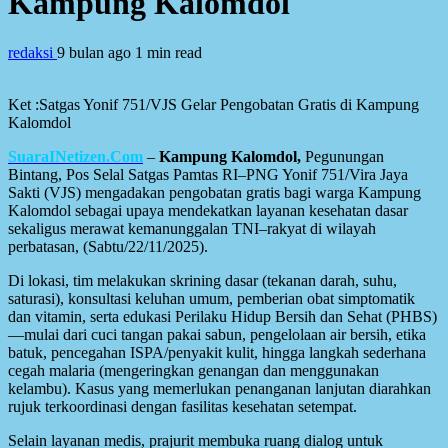
Kampung Kalomdol
redaksi
9 bulan ago
1 min read
Ket :Satgas Yonif 751/VJS Gelar Pengobatan Gratis di Kampung
Kalomdol
SuaraINetizen.Com
–
Kampung Kalomdol,
Pegunungan
Bintang, Pos Selal Satgas Pamtas RI–PNG Yonif 751/Vira Jaya
Sakti (VJS) mengadakan pengobatan gratis bagi warga Kampung
Kalomdol sebagai upaya mendekatkan layanan kesehatan dasar
sekaligus merawat kemanunggalan TNI–rakyat di wilayah
perbatasan, (Sabtu/22/11/2025).
Di lokasi, tim melakukan skrining dasar (tekanan darah, suhu,
saturasi), konsultasi keluhan umum, pemberian obat simptomatik
dan vitamin, serta edukasi Perilaku Hidup Bersih dan Sehat (PHBS)
—mulai dari cuci tangan pakai sabun, pengelolaan air bersih, etika
batuk, pencegahan ISPA/penyakit kulit, hingga langkah sederhana
cegah malaria (mengeringkan genangan dan menggunakan
kelambu). Kasus yang memerlukan penanganan lanjutan diarahkan
rujuk terkoordinasi dengan fasilitas kesehatan setempat.
Selain layanan medis, prajurit membuka ruang dialog untuk