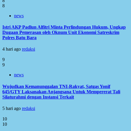
8
8
news
Istri AKP Padlun Alfitri Minta Perlindungan Hukum, Ungkap
Dugaan Pemerasan oleh Oknum Unit Ekonomi Satreskrim
Polres Batu Bara
4 hari ago
redaksi
9
9
news
Wujudkan Kemanunggalan TNI-Rakyat, Satgas Yonif
645/GTY Laksanakan Anjangsana Untuk Mempererat Tali
Silaturahmi dengan Instansi Terkait
5 hari ago
redaksi
10
10