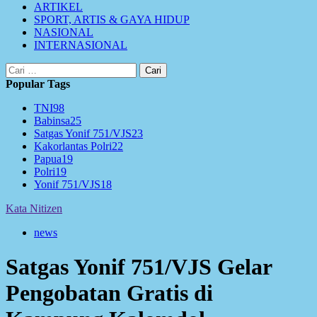
ARTIKEL
SPORT, ARTIS & GAYA HIDUP
NASIONAL
INTERNASIONAL
Cari
untuk:
Popular Tags
TNI
98
Babinsa
25
Satgas Yonif 751/VJS
23
Kakorlantas Polri
22
Papua
19
Polri
19
Yonif 751/VJS
18
Kata Nitizen
news
Satgas Yonif 751/VJS Gelar
Pengobatan Gratis di