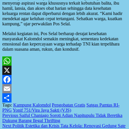
menyerap aspirasi warga khususnya terkait kebutuhan balita, ibu
hamil, lansia, dan akses obat harian sehingga data kesehatan
keluarga rentan dapat diperbarui dengan lebih akurat. “Kami hadir
mendekat agar keluhan cepat tertangani. Sehatkan warga, kuatkan
kampung,” ujar perwakilan Pos Selal.
Melalui kegiatan ini, Pos Selal berharap derajat kesehatan
masyarakat Kalomdol semakin meningkat, sementara kedekatan
emosional dan kepercayaan warga terhadap TNI kian terpelihara
dalam suasana aman, rukun, dan kondusif.
WhatsApp
X
Facebook
Email
Tags:
Kampung Kalomdol
Pengobatan Gratis
Satgas Pamtas RI-
Share
PNG
Yonif 751/Vira Jaya Sakti (VJS)
Post
Previous
Saiful Chaniago Soroti Adian Napitupulu Tidak Beretika
Dukung Barang Ilegal Thrifting
navigation
Next
Politik Estetika dan Krisis Tata Kelola: Renovasi Gedung Sate