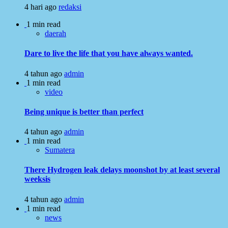
4 hari ago
redaksi
1 min read
daerah
Dare to live the life that you have always wanted.
4 tahun ago
admin
1 min read
video
Being unique is better than perfect
4 tahun ago
admin
1 min read
Sumatera
There Hydrogen leak delays moonshot by at least several
weeksis
4 tahun ago
admin
1 min read
news