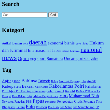
Search
Cari
untuk:
Kategori
daerah
Hukum
ekonomi bisnis
Artikel
Banten
gaya hidup
bola
nasional
dan Kriminal
Jabar
Internasional
Jateng
Lainnya
news
Opini
Uncategorized
sport
Sumatera
video
religi
Tag
Babinsa
Anjangsana
Brimob
Gotong Royong
Hasyim SE
Bulog
Kakorlantas Polri
Kabupaten Bekasi
Kakorlantas
Kakorlantas
Kapolri
Polri Irjen Pol Drs. Agus Suryonugroho
Kammi
Kodim 1710/mimika
Muhammad Nuh
MBG
Kpk
Makan Bergizi Gratis
Korupsi
Kota Bekasi
Papua
Pengobatan Gratis
Perumda Tirta
Newsbeat
Pangdam I/BB
Pengamat
Polri
Bhagasasi
Petani
Pos Iwur
Pos Selal
Pos Serambakon
PP
Pos Kotis