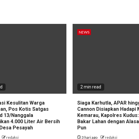
NEWS
ad
2 min read
asi Kesulitan Warga
Siaga Karhutla, APAR hin
an, Pos Kotis Satgas
Cannon Disiapkan Hadapi
d 13/Nanggala
Kemarau, Kapolres Kudus:
ikan 4.000 Liter Air Bersih
Bakar Lahan dengan Alas
i Desa Pesayah
Pun
redaksi
3 hari ago
redaksi