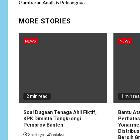
Gambaran Analisis Peluangnya
MORE STORIES
NEWS
NEWS
2 min read
1 min re
Soal Dugaan Tenaga Ahli Fiktif,
Bantu At
KPK Diminta Tongkrongi
Perbatas
Pemprov Banten
Yonarme
Distribus
2 hari ago
redaksi
Bersih G