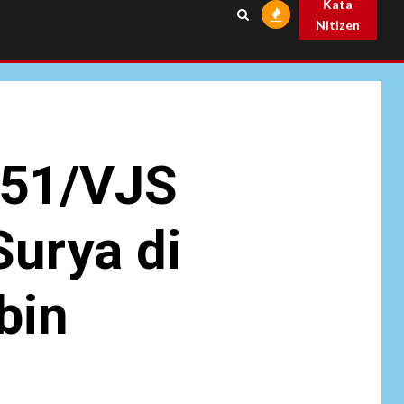
Kata
Nitizen
NEWS
6
Pemprov Banten
Diduga Kelola
Tenaga Ahli Fiktif,
Andra Soni Diminta
Ngomong
751/VJS
NEWS
Wasekbid PB HMI:
Keberhasilan
7
Koperasi Merah
urya di
Putih Jadi Kunci
Tegaknya Pasal 33
UUD 1945 dan
bin
Program Strategis
Prabowo
NEWS
Istri AKP Padlun
Alfitri Minta