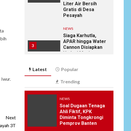
Liter Air Bersih
Gratis di Desa
Pesayah
NEWS
ta
Siaga Karhutla,
ebih
APAR hingga Water
3
Cannon Disiapkan
Hadapi Musim
Kemarau, Kapolres
Kudus: Jangan
Latest
Popular
Bakar Lahan
dengan Alasan Apa
 Iwur.
Trending
Pun
NEWS
NEWS
4
Ucapan Diduga
Soal Dugaan Tenaga
Merendahkan
Ahli Fiktif, KPK
Wartawan Dinilai
Diminta Tongkrongi
Next
Cederai Martabat
Pemprov Banten
ayah 3T
Profesi Jurnalistik