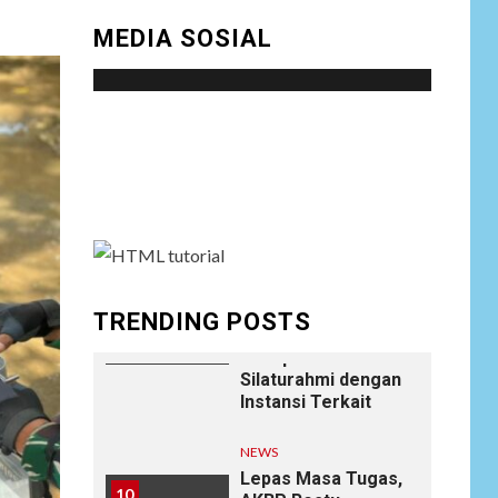
8
Perlindungan
MEDIA SOSIAL
Hukum, Ungkap
Dugaan Pemerasan
oleh Oknum Unit
Ekonomi
Satreskrim Polres
Social menu is not set. You need to create
Batu Bara
menu and assign it to Social Menu on Menu
Settings.
NEWS
Wujudkan
Kemanunggalan
9
TNI-Rakyat, Satgas
Yonif 645/GTY
Laksanakan
TRENDING POSTS
Anjangsana Untuk
Mempererat Tali
Silaturahmi dengan
Instansi Terkait
NEWS
Lepas Masa Tugas,
10