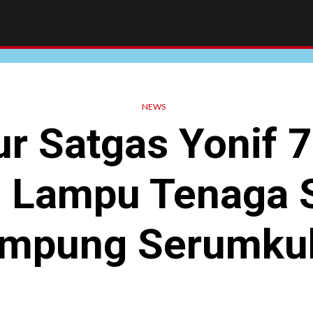
NEWS
ur Satgas Yonif 
 Lampu Tenaga S
mpung Serumku