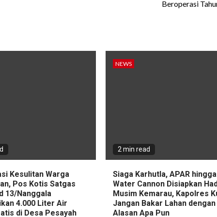
Beroperasi Tah
NEWS
ad
2 min read
asi Kesulitan Warga
Siaga Karhutla, APAR hingga
an, Pos Kotis Satgas
Water Cannon Disiapkan Had
d 13/Nanggala
Musim Kemarau, Kapolres K
ikan 4.000 Liter Air
Jangan Bakar Lahan dengan
ratis di Desa Pesayah
Alasan Apa Pun