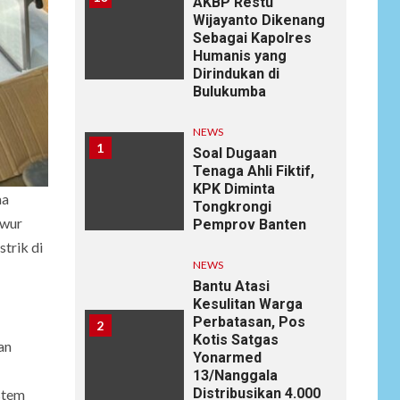
AKBP Restu
Wijayanto Dikenang
Sebagai Kapolres
Humanis yang
Dirindukan di
Bulukumba
NEWS
1
Soal Dugaan
Tenaga Ahli Fiktif,
KPK Diminta
ma
Tongkrongi
Iwur
Pemprov Banten
trik di
NEWS
Bantu Atasi
Kesulitan Warga
Perbatasan, Pos
2
Kotis Satgas
an
Yonarmed
13/Nanggala
Distribusikan 4.000
stem