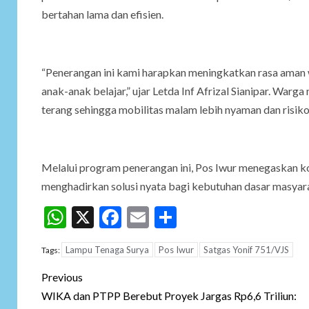
bertahan lama dan efisien.
“Penerangan ini kami harapkan meningkatkan rasa aman w
anak-anak belajar,” ujar Letda Inf Afrizal Sianipar. War
terang sehingga mobilitas malam lebih nyaman dan risik
Melalui program penerangan ini, Pos Iwur menegaskan k
menghadirkan solusi nyata bagi kebutuhan dasar masyar
WhatsApp
X
Facebook
Email
Share
Lampu Tenaga Surya
Pos Iwur
Satgas Yonif 751/VJS
Tags:
Post
Previous
navigation
WIKA dan PTPP Berebut Proyek Jargas Rp6,6 Triliun: