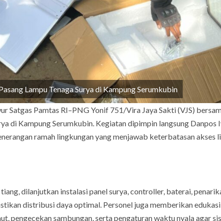
S Pasang Lampu Tenaga Surya di Kampung Serumkubin
wur Satgas Pamtas RI–PNG Yonif 751/Vira Jaya Sakti (VJS) bersa
ya di Kampung Serumkubin. Kegiatan dipimpin langsung Danpos 
penerangan ramah lingkungan yang menjawab keterbatasan akses lis
ang, dilanjutkan instalasi panel surya, controller, baterai, penarik
stikan distribusi daya optimal. Personel juga memberikan edukasi
ut, pengecekan sambungan, serta pengaturan waktu nyala agar si