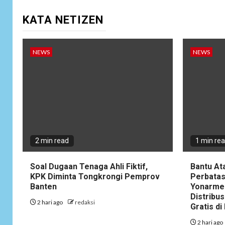
KATA NETIZEN
NEWS
NEWS
2 min read
1 min re
Soal Dugaan Tenaga Ahli Fiktif,
Bantu At
KPK Diminta Tongkrongi Pemprov
Perbatas
Banten
Yonarme
Distribus
2 hari ago
redaksi
Gratis d
2 hari ago