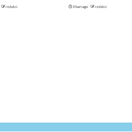
redaksi
3 hari ago
redaksi