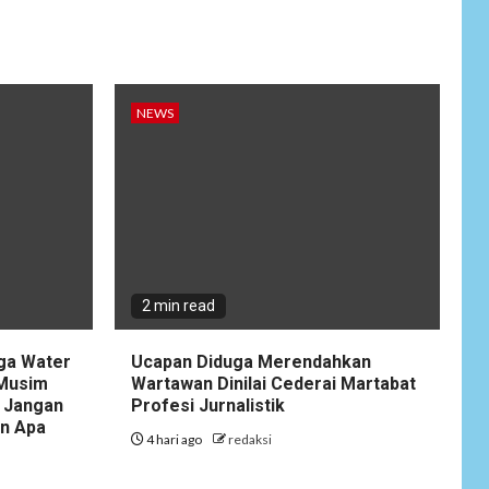
Anjangsana Untuk
Mempererat Tali
Silaturahmi dengan
Instansi Terkait
NEWS
NEWS
Lepas Masa Tugas,
10
AKBP Restu
Wijayanto Dikenang
Sebagai Kapolres
Humanis yang
Dirindukan di
Bulukumba
2 min read
NEWS
1
Soal Dugaan
gga Water
Ucapan Diduga Merendahkan
Tenaga Ahli Fiktif,
 Musim
Wartawan Dinilai Cederai Martabat
KPK Diminta
 Jangan
Profesi Jurnalistik
Tongkrongi
an Apa
4 hari ago
redaksi
Pemprov Banten