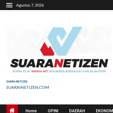
Skip
Agustus 7, 2026
to
content
SUARA INETIZEN
SUARAINETIZEN.COM
Home
OPINI
DAERAH
EKONOMI