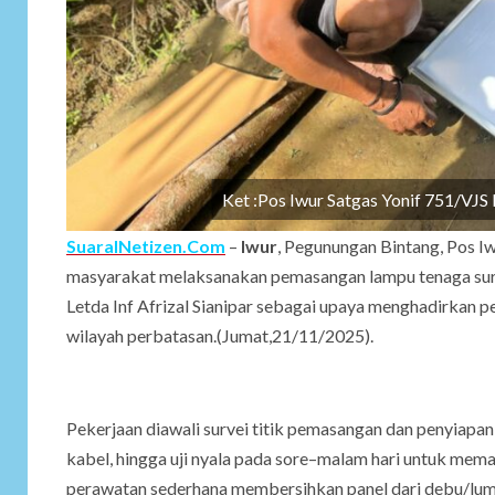
Ket :Pos Iwur Satgas Yonif 751/VJ
SuaraINetizen.Com
–
Iwur
, Pegunungan Bintang, Pos I
masyarakat melaksanakan pemasangan lampu tenaga sur
Letda Inf Afrizal Sianipar sebagai upaya menghadirkan 
wilayah perbatasan.(Jumat,21/11/2025).
Pekerjaan diawali survei titik pemasangan dan penyiapan ti
kabel, hingga uji nyala pada sore–malam hari untuk mema
perawatan sederhana membersihkan panel dari debu/lum