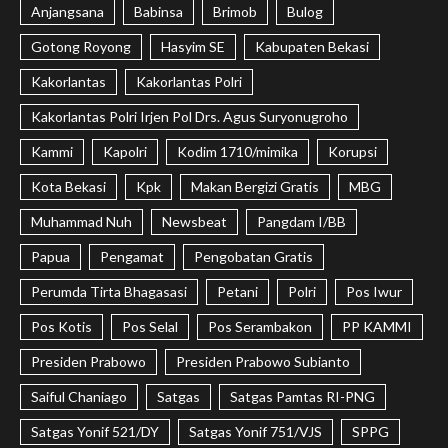
Anjangsana
Babinsa
Brimob
Bulog
Gotong Royong
Hasyim SE
Kabupaten Bekasi
Kakorlantas
Kakorlantas Polri
Kakorlantas Polri Irjen Pol Drs. Agus Suryonugroho
Kammi
Kapolri
Kodim 1710/mimika
Korupsi
Kota Bekasi
Kpk
Makan Bergizi Gratis
MBG
Muhammad Nuh
Newsbeat
Pangdam I/BB
Papua
Pengamat
Pengobatan Gratis
Perumda Tirta Bhagasasi
Petani
Polri
Pos Iwur
Pos Kotis
Pos Selal
Pos Serambakon
PP KAMMI
Presiden Prabowo
Presiden Prabowo Subianto
Saiful Chaniago
Satgas
Satgas Pamtas RI-PNG
Satgas Yonif 521/DY
Satgas Yonif 751/VJS
SPPG