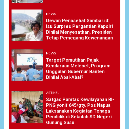
NEWS
Dewan Penasehat Sambar.id:
Isu Surpres Pergantian Kapolri
Dinilai Menyesatkan, Presiden
Tetap Pemegang Kewenangan
NEWS
Target Pemutihan Pajak
Kendaraan Meleset, Program
Unggulan Gubernur Banten
Dinilai Abal-Abal?
ARTIKEL
Satgas Pamtas Kewilayahan RI-
PNG yonif 645/gty. Pos Napua
Laksanakan Kegiatan Tenaga
Pendidik di Sekolah SD Negeri
Gunung Susu