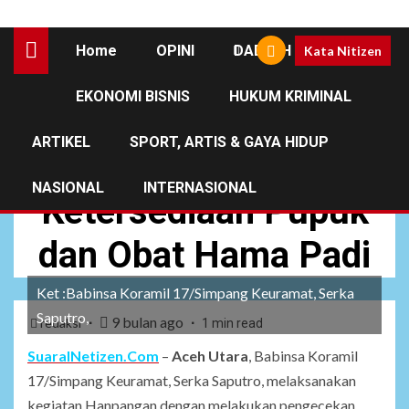
Home
OPINI
DAERAH
Kata Nitizen
EKONOMI BISNIS
HUKUM KRIMINAL
NEWS
ARTIKEL
SPORT, ARTIS & GAYA HIDUP
Babinsa Cek
NASIONAL
INTERNASIONAL
Ketersediaan Pupuk
dan Obat Hama Padi
Ket :Babinsa Koramil 17/Simpang Keuramat, Serka
Saputro,
9 bulan ago
redaksi
1 min read
SuaraINetizen.Com
–
Aceh Utara
, Babinsa Koramil
17/Simpang Keuramat, Serka Saputro, melaksanakan
kegiatan Hanpangan dengan melakukan pengecekan