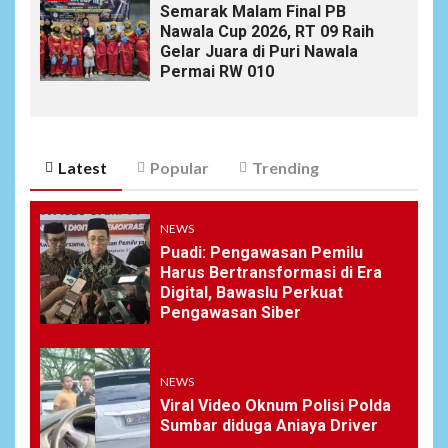
Semarak Malam Final PB
Nawala Cup 2026, RT 09 Raih
Gelar Juara di Puri Nawala
Permai RW 010
Latest
Popular
Trending
NEWS
Puadi: Pengawasan Pemilu
Harus Bertransformasi di Era
Digital, Bawaslu Perkuat
Pengawasan Siber
NEWS
Viral Video Oknum Polisi Polda
Sumbar diduga Aniaya Driver