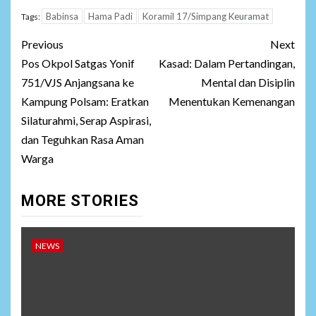
Babinsa
Hama Padi
Koramil 17/Simpang Keuramat
Tags:
Post
Previous
Next
navigation
Pos Okpol Satgas Yonif
Kasad: Dalam Pertandingan,
751/VJS Anjangsana ke
Mental dan Disiplin
Kampung Polsam: Eratkan
Menentukan Kemenangan
Silaturahmi, Serap Aspirasi,
dan Teguhkan Rasa Aman
Warga
MORE STORIES
NEWS