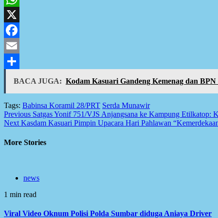
WhatsApp
X
Facebook
Email
Share
BACA JUGA:
Kodam Kasuari Gandeng Kemenag dan BPN 
Tags:
Babinsa Koramil 28/PRT
Serda Munawir
Post
Previous
Satgas Yonif 751/VJS Anjangsana ke Kampung Etilkatop: 
Next
Kasdam Kasuari Pimpin Upacara Hari Pahlawan “Kemerdekaan Ta
navigation
More Stories
news
1 min read
Viral Video Oknum Polisi Polda Sumbar diduga Aniaya Driver