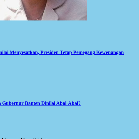
inilai Menyesatkan, Presiden Tetap Pemegang Kewenangan
 Gubernur Banten Dinilai Abal-Abal?