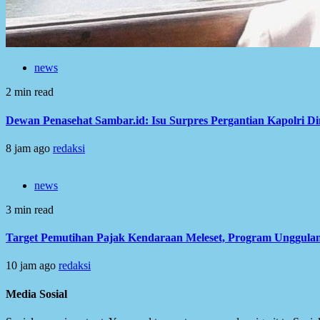
news
2 min read
Dewan Penasehat Sambar.id: Isu Surpres Pergantian Kapolri D
8 jam ago
redaksi
news
3 min read
Target Pemutihan Pajak Kendaraan Meleset, Program Unggulan
10 jam ago
redaksi
Media Sosial