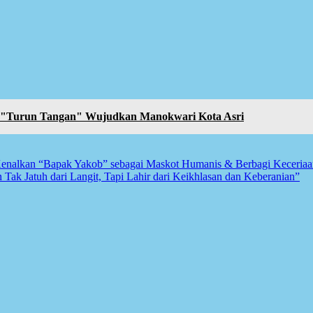
"Turun Tangan" Wujudkan Manokwari Kota Asri
Kenalkan “Bapak Yakob” sebagai Maskot Humanis & Berbagi Keceria
k Jatuh dari Langit, Tapi Lahir dari Keikhlasan dan Keberanian”