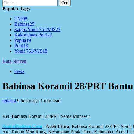
Cari
untuk:
Popular Tags
TNI
98
Babinsa
25
Satgas Yonif 751/VJS
23
Kakorlantas Polri
22
Papua
19
Polri
19
Yonif 751/VJS
18
Kata Nitizen
news
Babinsa Koramil 28/PRT Bant
redaksi
9 bulan ago
1 min read
Ket :Babinsa Koramil 28/PRT Serda Munawir
SuaraiNetizen.Com
–
Aceh Utara
, Babinsa Koramil 28/PRT Serda
Ara Tonton Mon Rang, Kecamatan Pirak Timu, Kabupaten Aceh Utar