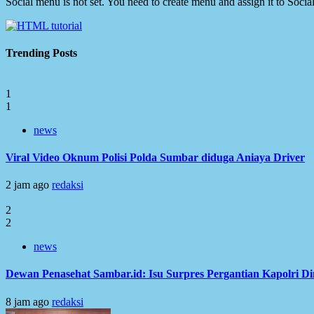
Social menu is not set. You need to create menu and assign it to Soc
Trending Posts
1
1
news
Viral Video Oknum Polisi Polda Sumbar diduga Aniaya Driver
2 jam ago
redaksi
2
2
news
Dewan Penasehat Sambar.id: Isu Surpres Pergantian Kapolri D
8 jam ago
redaksi