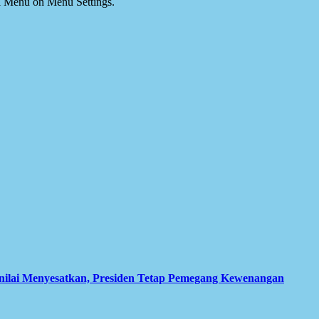
ial Menu on Menu Settings.
inilai Menyesatkan, Presiden Tetap Pemegang Kewenangan