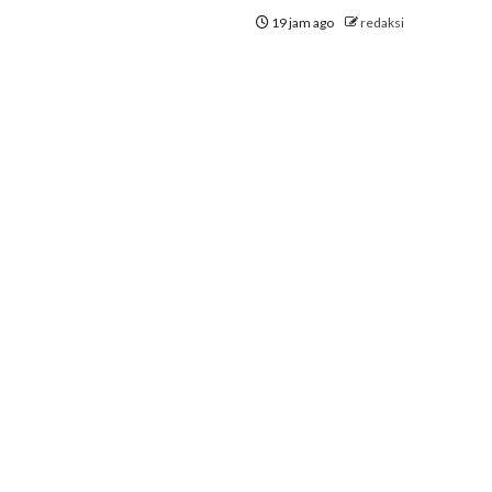
19 jam ago
redaksi