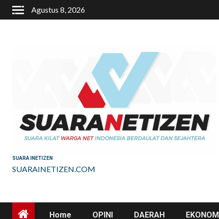
Skip
Agustus 8, 2026
to
content
SUARA INETIZEN
SUARAINETIZEN.COM
Home
OPINI
DAERAH
EKONOMI