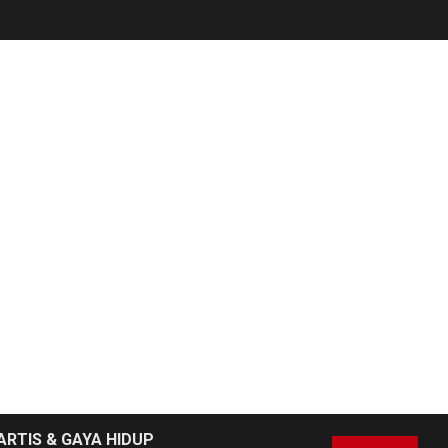
NEWS
6
Soal Dugaan
Tenaga Ahli Fiktif,
ARTIS & GAYA HIDUP