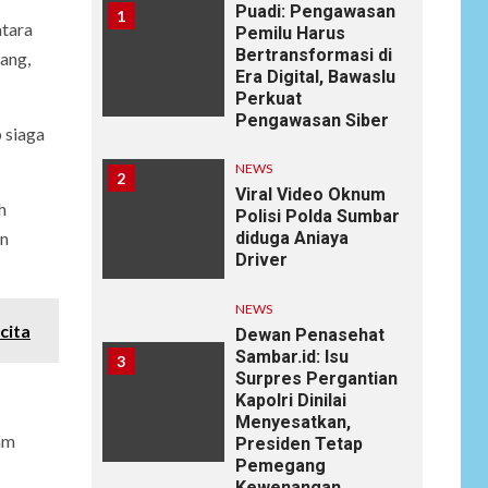
Puadi: Pengawasan
1
ntara
Pemilu Harus
Bertransformasi di
ang,
Era Digital, Bawaslu
Perkuat
Pengawasan Siber
 siaga
NEWS
2
Viral Video Oknum
h
Polisi Polda Sumbar
diduga Aniaya
an
Driver
NEWS
cita
Dewan Penasehat
Sambar.id: Isu
3
Surpres Pergantian
Kapolri Dinilai
Menyesatkan,
am
Presiden Tetap
Pemegang
Kewenangan