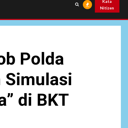
Kata
KPK Diminta
Nitizen
Tongkrongi
Pemprov Banten
NEWS
Bantu Atasi
Kesulitan Warga
Perbatasan, Pos
7
Kotis Satgas
ob Polda
Yonarmed
13/Nanggala
Distribusikan 4.000
n Simulasi
Liter Air Bersih
Gratis di Desa
Pesayah
a” di BKT
NEWS
Siaga Karhutla,
APAR hingga Water
8
Cannon Disiapkan
Hadapi Musim
Kemarau, Kapolres