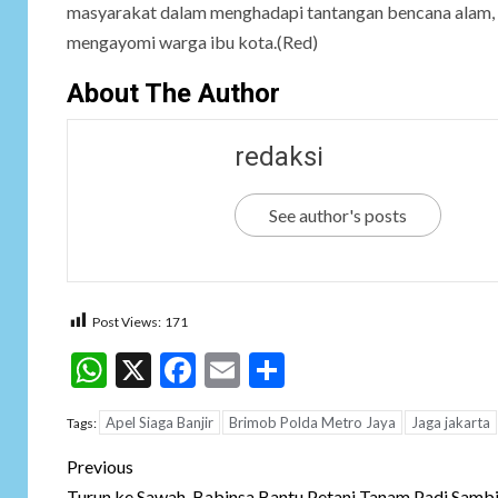
masyarakat dalam menghadapi tantangan bencana alam, se
mengayomi warga ibu kota.(Red)
About The Author
redaksi
See author's posts
Post Views:
171
WhatsApp
X
Facebook
Email
Share
Apel Siaga Banjir
Brimob Polda Metro Jaya
Jaga jakarta
Tags:
Post
Previous
Turun ke Sawah, Babinsa Bantu Petani Tanam Padi Sambi