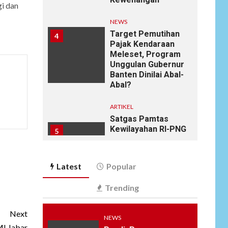
gi dan
NEWS
Target Pemutihan
4
Pajak Kendaraan
Meleset, Program
Unggulan Gubernur
Banten Dinilai Abal-
Abal?
ARTIKEL
Satgas Pamtas
Kewilayahan RI-PNG
5
yonif 645/gty. Pos
Napua Laksanakan
Kegiatan Tenaga
Latest
Popular
Pendidik di Sekolah
SD Negeri Gunung
Trending
Susu
NEWS
Next
NEWS
6
Soal Dugaan
I Jabar