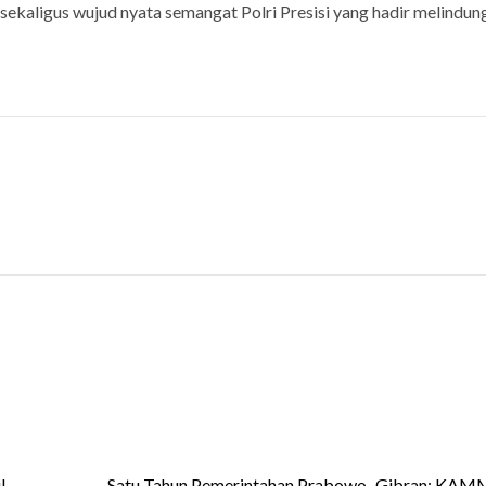
kaligus wujud nyata semangat Polri Presisi yang hadir melindun
l
Satu Tahun Pemerintahan Prabowo–Gibran: KAMM