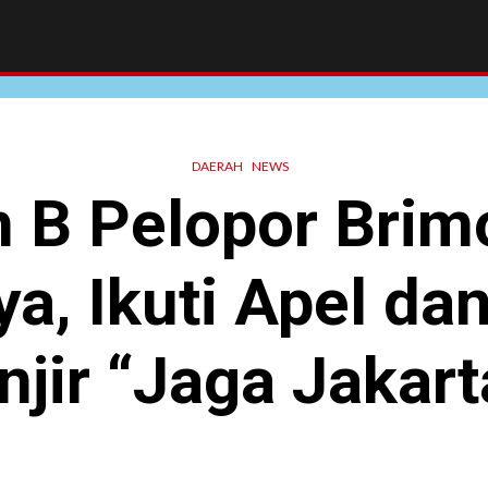
DAERAH
NEWS
n B Pelopor Brim
a, Ikuti Apel da
njir “Jaga Jakart