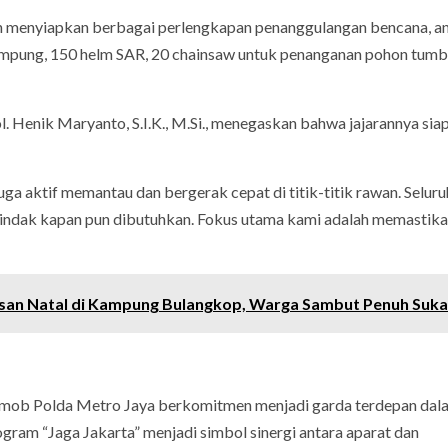
h menyiapkan berbagai perlengkapan penanggulangan bencana, a
elampung, 150 helm SAR, 20 chainsaw untuk penanganan pohon tumb
Henik Maryanto, S.I.K., M.Si., menegaskan bahwa jajarannya siap
ga aktif memantau dan bergerak cepat di titik-titik rawan. Seluru
rtindak kapan pun dibutuhkan. Fokus utama kami adalah memastik
kisan Natal di Kampung Bulangkop, Warga Sambut Penuh Suka
imob Polda Metro Jaya berkomitmen menjadi garda terdepan dal
ram “Jaga Jakarta” menjadi simbol sinergi antara aparat dan