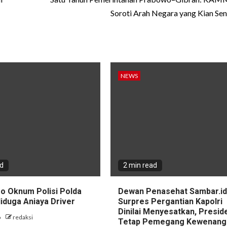
Soroti Arah Negara yang Kian Sent
NEWS
ad
2 min read
eo Oknum Polisi Polda
Dewan Penasehat Sambar.id:
iduga Aniaya Driver
Surpres Pergantian Kapolri
Dinilai Menyesatkan, Presid
o
redaksi
Tetap Pemegang Kewenang