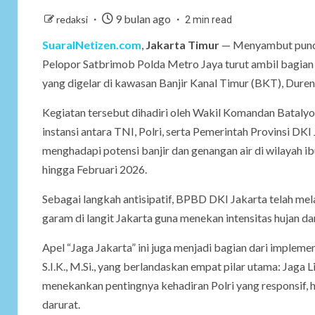
9 bulan ago
redaksi
2 min read
SuaraINetizen.com
,
Jakarta Timur
— Menyambut puncak 
Pelopor Satbrimob Polda Metro Jaya turut ambil bagian d
yang digelar di kawasan Banjir Kanal Timur (BKT), Duren
Kegiatan tersebut dihadiri oleh Wakil Komandan Batalyon
instansi antara TNI, Polri, serta Pemerintah Provinsi DK
menghadapi potensi banjir dan genangan air di wilayah 
hingga Februari 2026.
Sebagai langkah antisipatif, BPBD DKI Jakarta telah m
garam di langit Jakarta guna menekan intensitas hujan dan 
Apel “Jaga Jakarta” ini juga menjadi bagian dari impleme
S.I.K., M.Si., yang berlandaskan empat pilar utama: Jag
menekankan pentingnya kehadiran Polri yang responsif, 
darurat.