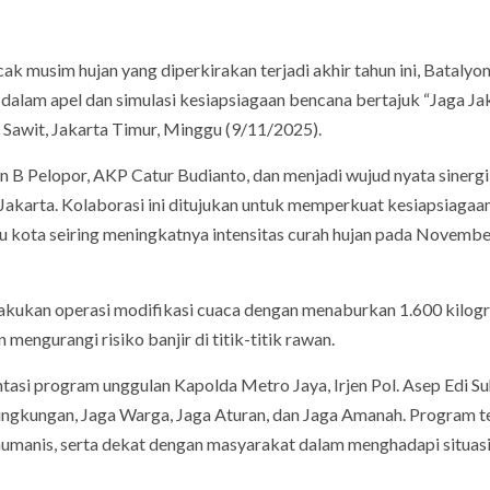
musim hujan yang diperkirakan terjadi akhir tahun ini, Batalyo
alam apel dan simulasi kesiapsiagaan bencana bertajuk “Jaga Jak
 Sawit, Jakarta Timur, Minggu (9/11/2025).
 B Pelopor, AKP Catur Budianto, dan menjadi wujud nyata sinergi 
I Jakarta. Kolaborasi ini ditujukan untuk memperkuat kesiapsiagaa
ibu kota seiring meningkatnya intensitas curah hujan pada Novemb
elakukan operasi modifikasi cuaca dengan menaburkan 1.600 kilog
mengurangi risiko banjir di titik-titik rawan.
ntasi program unggulan Kapolda Metro Jaya, Irjen Pol. Asep Edi Su
a Lingkungan, Jaga Warga, Jaga Aturan, dan Jaga Amanah. Program 
humanis, serta dekat dengan masyarakat dalam menghadapi situas