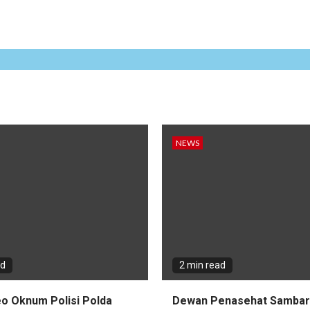
NEWS
ad
2 min read
eo Oknum Polisi Polda
Dewan Penasehat Sambar.i