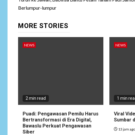
navigation
Berlumpur-lumpur
MORE STORIES
NEWS
NEWS
2 min read
1 min re
Puadi: Pengawasan Pemilu Harus
Viral Vid
Bertransformasi di Era Digital,
Sumbar d
Bawaslu Perkuat Pengawasan
13 jam ag
Siber