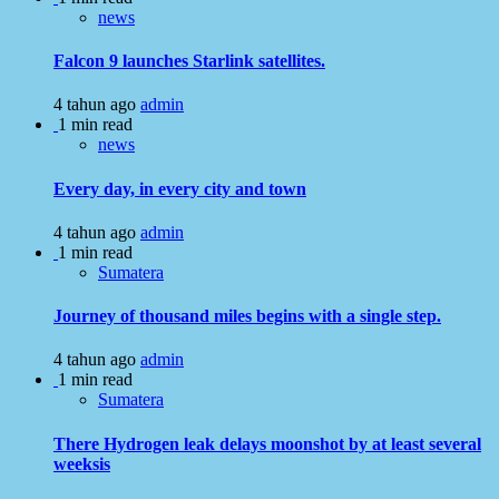
news
Falcon 9 launches Starlink satellites.
4 tahun ago
admin
1 min read
news
Every day, in every city and town
4 tahun ago
admin
1 min read
Sumatera
Journey of thousand miles begins with a single step.
4 tahun ago
admin
1 min read
Sumatera
There Hydrogen leak delays moonshot by at least several
weeksis