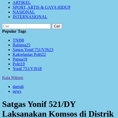
ARTIKEL
SPORT, ARTIS & GAYA HIDUP
NASIONAL
INTERNASIONAL
Cari
untuk:
Popular Tags
TNI
98
Babinsa
25
Satgas Yonif 751/VJS
23
Kakorlantas Polri
22
Papua
19
Polri
19
Yonif 751/VJS
18
Kata Nitizen
daerah
news
Satgas Yonif 521/DY
Laksanakan Komsos di Distrik