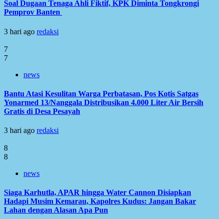
Soal Dugaan Tenaga Ahli Fiktif, KPK Diminta Tongkrongi
Pemprov Banten
3 hari ago
redaksi
7
7
news
Bantu Atasi Kesulitan Warga Perbatasan, Pos Kotis Satgas
Yonarmed 13/Nanggala Distribusikan 4.000 Liter Air Bersih
Gratis di Desa Pesayah
3 hari ago
redaksi
8
8
news
Siaga Karhutla, APAR hingga Water Cannon Disiapkan
Hadapi Musim Kemarau, Kapolres Kudus: Jangan Bakar
Lahan dengan Alasan Apa Pun