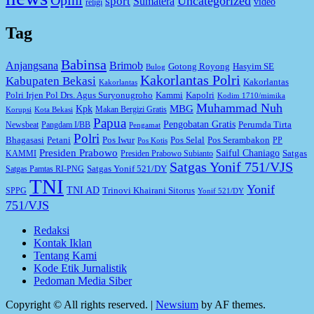
Uncategorized
sport
Sumatera
video
religi
Tag
Babinsa
Anjangsana
Brimob
Gotong Royong
Hasyim SE
Bulog
Kakorlantas Polri
Kabupaten Bekasi
Kakorlantas
Kakorlantas
Kapolri
Polri Irjen Pol Drs. Agus Suryonugroho
Kammi
Kodim 1710/mimika
Muhammad Nuh
MBG
Kpk
Makan Bergizi Gratis
Korupsi
Kota Bekasi
Papua
Pengobatan Gratis
Perumda Tirta
Newsbeat
Pangdam I/BB
Pengamat
Polri
Bhagasasi
Petani
Pos Iwur
Pos Selal
Pos Serambakon
PP
Pos Kotis
Presiden Prabowo
Saiful Chaniago
Satgas
KAMMI
Presiden Prabowo Subianto
Satgas Yonif 751/VJS
Satgas Yonif 521/DY
Satgas Pamtas RI-PNG
TNI
Yonif
TNI AD
Trinovi Khairani Sitorus
SPPG
Yonif 521/DY
751/VJS
Redaksi
Kontak Iklan
Tentang Kami
Kode Etik Jurnalistik
Pedoman Media Siber
Copyright © All rights reserved.
|
Newsium
by AF themes.