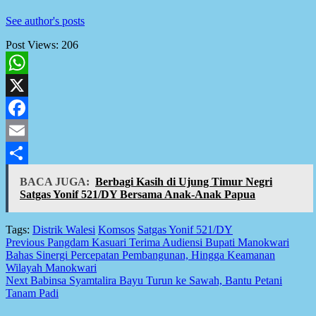
See author's posts
Post Views:
206
WhatsApp
X
Facebook
Email
Share
BACA JUGA:
Berbagi Kasih di Ujung Timur Negri
Satgas Yonif 521/DY Bersama Anak-Anak Papua
Tags:
Distrik Walesi
Komsos
Satgas Yonif 521/DY
Post
Previous
Pangdam Kasuari Terima Audiensi Bupati Manokwari
Bahas Sinergi Percepatan Pembangunan, Hingga Keamanan
navigation
Wilayah Manokwari
Next
Babinsa Syamtalira Bayu Turun ke Sawah, Bantu Petani
Tanam Padi