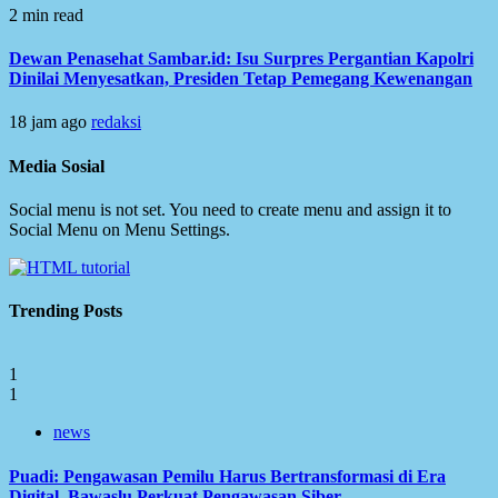
2 min read
Dewan Penasehat Sambar.id: Isu Surpres Pergantian Kapolri
Dinilai Menyesatkan, Presiden Tetap Pemegang Kewenangan
18 jam ago
redaksi
Media Sosial
Social menu is not set. You need to create menu and assign it to
Social Menu on Menu Settings.
Trending Posts
1
1
news
Puadi: Pengawasan Pemilu Harus Bertransformasi di Era
Digital, Bawaslu Perkuat Pengawasan Siber