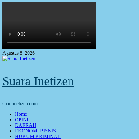
Skip
to
content
Agustus 8, 2026
Suara Inetizen
suarainetizen.com
Primary
Home
Menu
OPINI
DAERAH
EKONOMI BISNIS
HUKUM KRIMINAL