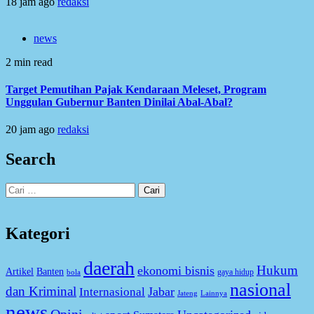
18 jam ago
redaksi
news
2 min read
Target Pemutihan Pajak Kendaraan Meleset, Program
Unggulan Gubernur Banten Dinilai Abal-Abal?
20 jam ago
redaksi
Search
Cari
untuk:
Kategori
daerah
Hukum
ekonomi bisnis
Artikel
Banten
gaya hidup
bola
nasional
dan Kriminal
Jabar
Internasional
Jateng
Lainnya
news
Opini