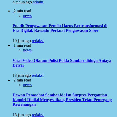
4 tahun ago
admin
2 min read
news
Puadi: Pengawasan Pemilu Harus Bertransformasi di
Era Digital, Bawaslu Perkuat Pengawasan Siber
10 jam ago
redaksi
1 min read
news
Viral Video Oknum Polisi Polda Sumbar diduga Aniaya
Driver
13 jam ago
redaksi
2 min read
news
Dewan Penasehat Sambar.id: Isu Surpres Pergantian
Kapolri Dinilai Menyesatkan, Presiden Tetap Pemegang
Kewenangan
18 jam ago
redaksi