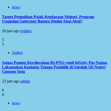
news
Target Pemutihan Pajak Kendaraan Meleset, Program
Unggulan Gubernur Banten Dinilai Abal-Abal?
20 jam ago
redaksi
5
5
Artikel
Satgas Pamtas Kewilayahan RI-PNG yonif 645/gty. Pos Napua
Laksanakan Kegiatan Tenaga Pendidik di Sekolah SD Negeri
Gunung Susu
23 jam ago
admin
6
6
news