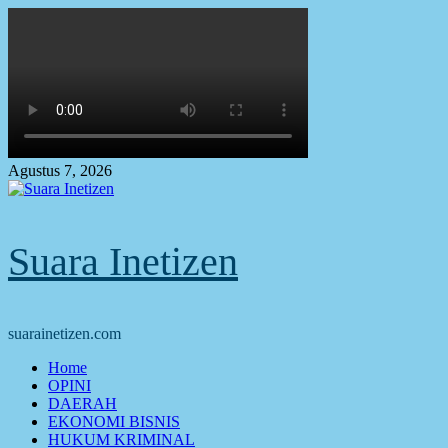
Skip
to
content
Agustus 7, 2026
Suara Inetizen
suarainetizen.com
Primary
Home
Menu
OPINI
DAERAH
EKONOMI BISNIS
HUKUM KRIMINAL