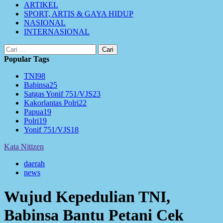
ARTIKEL
SPORT, ARTIS & GAYA HIDUP
NASIONAL
INTERNASIONAL
Cari
untuk:
Popular Tags
TNI
98
Babinsa
25
Satgas Yonif 751/VJS
23
Kakorlantas Polri
22
Papua
19
Polri
19
Yonif 751/VJS
18
Kata Nitizen
daerah
news
Wujud Kepedulian TNI,
Babinsa Bantu Petani Cek