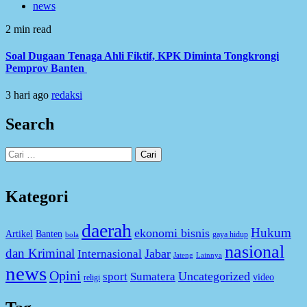
news
2 min read
Soal Dugaan Tenaga Ahli Fiktif, KPK Diminta Tongkrongi
Pemprov Banten
3 hari ago
redaksi
Search
Cari
untuk:
Kategori
daerah
Hukum
ekonomi bisnis
Artikel
Banten
gaya hidup
bola
nasional
dan Kriminal
Jabar
Internasional
Jateng
Lainnya
news
Opini
Uncategorized
sport
Sumatera
video
religi