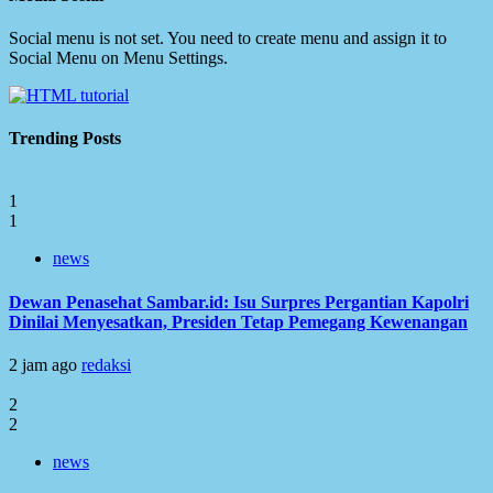
Social menu is not set. You need to create menu and assign it to
Social Menu on Menu Settings.
Trending Posts
1
1
news
Dewan Penasehat Sambar.id: Isu Surpres Pergantian Kapolri
Dinilai Menyesatkan, Presiden Tetap Pemegang Kewenangan
2 jam ago
redaksi
2
2
news