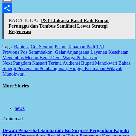
Email
Share
BACA JUGA:
PSTI Jakarta Barat Raih Empat
Perunggu dan Tembus Semifinal Lewat Strategi
Regenerasi
Tags:
Babinsa
Cot Seurani
Petani
Tanaman Padi
TNI
Post
Previous
Pos Serambakon Gelar Anjangsana Layanan Kesehatan:
Menembus Medan Berat Demi Warga Perbatasan
navigation
Next
Pangdam Kasuari Terima Audiensi Bupati Manokwari Bahas
Sinergi Percepatan Pembangunan, Hingga Keamanan Wilayah
Manokwari
More Stories
news
2 min read
Dewan Penasehat Sambar.id: Isu Surpres Pergantian Kapolri
Dinilai Menyesatkan, Presiden Tetap Pemegang Kewenangan