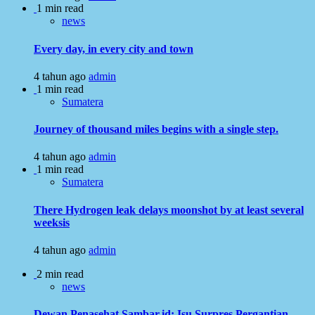
1 min read
news
Every day, in every city and town
4 tahun ago
admin
1 min read
Sumatera
Journey of thousand miles begins with a single step.
4 tahun ago
admin
1 min read
Sumatera
There Hydrogen leak delays moonshot by at least several
weeksis
4 tahun ago
admin
2 min read
news
Dewan Penasehat Sambar.id: Isu Surpres Pergantian