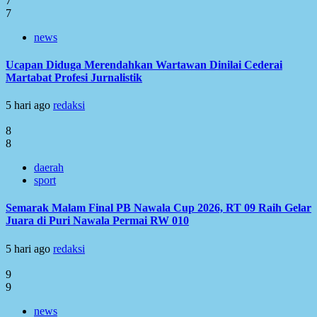
7
7
news
Ucapan Diduga Merendahkan Wartawan Dinilai Cederai
Martabat Profesi Jurnalistik
5 hari ago
redaksi
8
8
daerah
sport
Semarak Malam Final PB Nawala Cup 2026, RT 09 Raih Gelar
Juara di Puri Nawala Permai RW 010
5 hari ago
redaksi
9
9
news