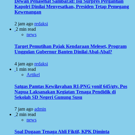
Dewan Penasehat Sambar.id: Isu Surpres Pergantian
Kapolri Dinilai Menyesatkan, Presiden Tetap Pemegang
Kewenangan
2 jam ago
redaksi
2 min read
news
Target Pemutihan Pajak Kendaraan Meleset, Program
Unggulan Gubernur Banten Dinilai Abal-Abal?
4 jam ago
redaksi
1 min read
Artikel
Satgas Pamtas Kewilayahan RI-PNG yonif 645/gty. Pos
Napua Laksanakan Kegiatan Tenaga Pendidik di
Sekolah SD Negeri Gunung Susu
7 jam ago
admin
2 min read
news
Soal Dugaan Tenaga Ahli Fiktif, KPK Diminta