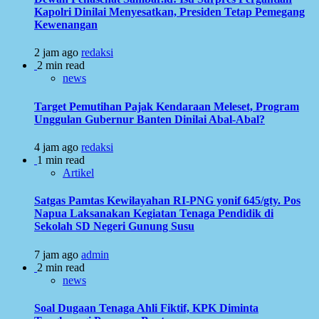
Kapolri Dinilai Menyesatkan, Presiden Tetap Pemegang
Kewenangan
2 jam ago
redaksi
2 min read
news
Target Pemutihan Pajak Kendaraan Meleset, Program
Unggulan Gubernur Banten Dinilai Abal-Abal?
4 jam ago
redaksi
1 min read
Artikel
Satgas Pamtas Kewilayahan RI-PNG yonif 645/gty. Pos
Napua Laksanakan Kegiatan Tenaga Pendidik di
Sekolah SD Negeri Gunung Susu
7 jam ago
admin
2 min read
news
Soal Dugaan Tenaga Ahli Fiktif, KPK Diminta