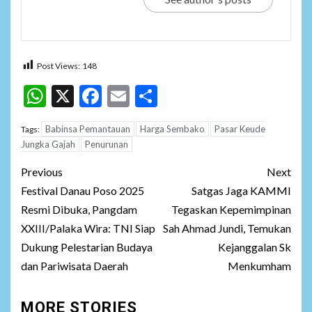
Post Views:
148
WhatsApp
X
Facebook
Email
Share
Babinsa Pemantauan
Harga Sembako
Pasar Keude
Tags:
Jungka Gajah
Penurunan
Post
Previous
Next
navigation
Festival Danau Poso 2025
Satgas Jaga KAMMI
Resmi Dibuka, Pangdam
Tegaskan Kepemimpinan
XXIII/Palaka Wira: TNI Siap
Sah Ahmad Jundi, Temukan
Dukung Pelestarian Budaya
Kejanggalan Sk
dan Pariwisata Daerah
Menkumham
MORE STORIES