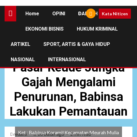
Home
OPINI
DAERAH
Kata Nitizen
EKONOMI BISNIS
HUKUM KRIMINAL
DAERAH
NEWS
ARTIKEL
SPORT, ARTIS & GAYA HIDUP
Harga Sembako di
NASIONAL
INTERNASIONAL
Pasar Keude Jungka
Gajah Mengalami
Penurunan, Babinsa
Lakukan Pemantauan
Ket : Babinsa Koramil Kecamatan Meurah Mulia
10 bulan ago
redaksi
2 min read