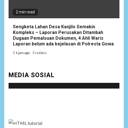
2 min read
Sengketa Lahan Desa Kanjilo Semakin
Kompleks – Laporan Perusakan Ditambah
Dugaan Pemalsuan Dokumen, 4 Ahli Waris
Laporan belum ada kejelasan di Polresta Gowa
1 jam ago
redaksi
MEDIA SOSIAL
Social menu is not set. You need to create menu and
assign it to Social Menu on Menu Settings.