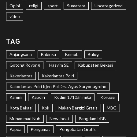
Opini
religi
sport
Sumatera
Uncategorized
video
TAG
Anjangsana
Babinsa
Brimob
Bulog
Gotong Royong
Hasyim SE
Kabupaten Bekasi
Kakorlantas
Kakorlantas Polri
Kakorlantas Polri Irjen Pol Drs. Agus Suryonugroho
Kammi
Kapolri
Kodim 1710/mimika
Korupsi
Kota Bekasi
Kpk
Makan Bergizi Gratis
MBG
Muhammad Nuh
Newsbeat
Pangdam I/BB
Papua
Pengamat
Pengobatan Gratis