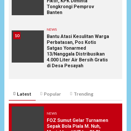
Fiktif, KPK Diminta
Tongkrongi Pemprov
Banten
NEWS
10
Bantu Atasi Kesulitan Warga
Perbatasan, Pos Kotis
Satgas Yonarmed
13/Nanggala Distribusikan
4.000 Liter Air Bersih Gratis
di Desa Pesayah
Latest
Popular
Trending
NEWS
FOZ Sumut Gelar Turnamen
Sepak Bola Piala M. Nuh,