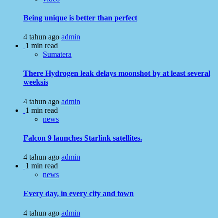
Being unique is better than perfect
4 tahun ago
admin
1 min read
Sumatera
There Hydrogen leak delays moonshot by at least several
weeksis
4 tahun ago
admin
1 min read
news
Falcon 9 launches Starlink satellites.
4 tahun ago
admin
1 min read
news
Every day, in every city and town
4 tahun ago
admin