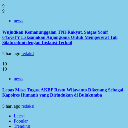
9
9
news
Wujudkan Kemanunggalan TNI-Rakyat, Satgas Yonif
645/GTY Laksanakan Anjangsana Untuk Mempererat Tali
Silaturahmi dengan Instansi Terkait
5 hari ago
redaksi
10
10
news
Lepas Masa Tugas, AKBP Restu Wijayanto Dikenang Sebagai
Kapolres Humanis yang Dirindukan di Bulukumba
5 hari ago
redaksi
Latest
Popular
Trending