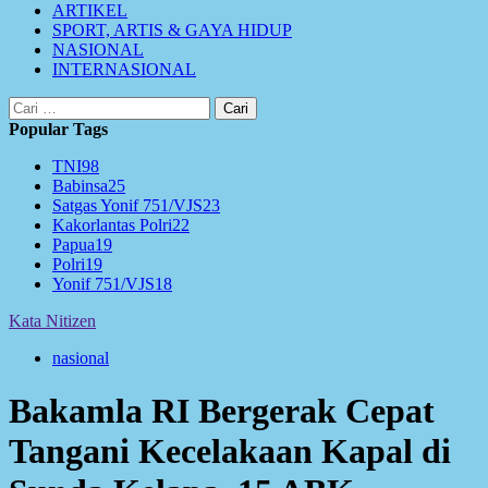
ARTIKEL
SPORT, ARTIS & GAYA HIDUP
NASIONAL
INTERNASIONAL
Cari
untuk:
Popular Tags
TNI
98
Babinsa
25
Satgas Yonif 751/VJS
23
Kakorlantas Polri
22
Papua
19
Polri
19
Yonif 751/VJS
18
Kata Nitizen
nasional
Bakamla RI Bergerak Cepat
Tangani Kecelakaan Kapal di