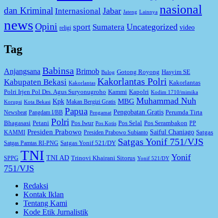
nasional
dan Kriminal
Jabar
Internasional
Jateng
Lainnya
news
Opini
Uncategorized
sport
Sumatera
video
religi
Tag
Babinsa
Anjangsana
Brimob
Gotong Royong
Hasyim SE
Bulog
Kakorlantas Polri
Kabupaten Bekasi
Kakorlantas
Kakorlantas
Kapolri
Polri Irjen Pol Drs. Agus Suryonugroho
Kammi
Kodim 1710/mimika
Muhammad Nuh
MBG
Kpk
Makan Bergizi Gratis
Korupsi
Kota Bekasi
Papua
Pengobatan Gratis
Perumda Tirta
Newsbeat
Pangdam I/BB
Pengamat
Polri
Bhagasasi
Petani
Pos Iwur
Pos Selal
Pos Serambakon
PP
Pos Kotis
Presiden Prabowo
Saiful Chaniago
Satgas
KAMMI
Presiden Prabowo Subianto
Satgas Yonif 751/VJS
Satgas Yonif 521/DY
Satgas Pamtas RI-PNG
TNI
Yonif
TNI AD
Trinovi Khairani Sitorus
SPPG
Yonif 521/DY
751/VJS
Redaksi
Kontak Iklan
Tentang Kami
Kode Etik Jurnalistik