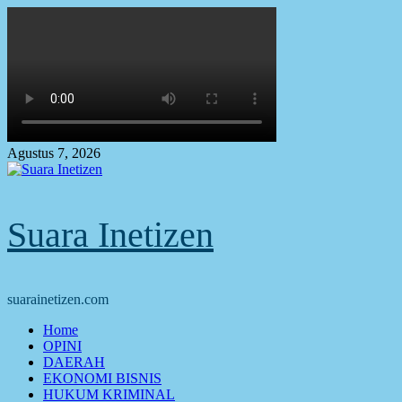
Skip
to
content
Agustus 7, 2026
Suara Inetizen
suarainetizen.com
Primary
Home
Menu
OPINI
DAERAH
EKONOMI BISNIS
HUKUM KRIMINAL