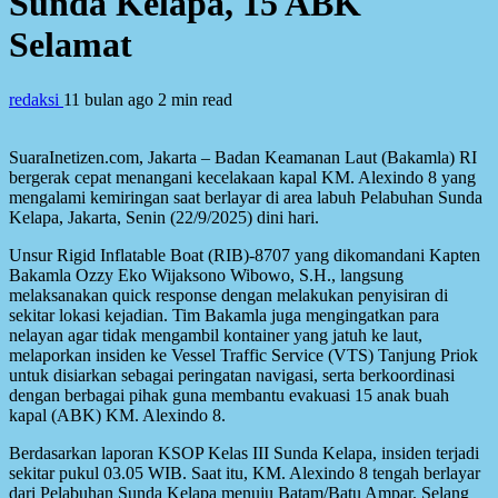
Sunda Kelapa, 15 ABK
Selamat
redaksi
11 bulan ago
2 min read
SuaraInetizen.com, Jakarta – Badan Keamanan Laut (Bakamla) RI
bergerak cepat menangani kecelakaan kapal KM. Alexindo 8 yang
mengalami kemiringan saat berlayar di area labuh Pelabuhan Sunda
Kelapa, Jakarta, Senin (22/9/2025) dini hari.
Unsur Rigid Inflatable Boat (RIB)-8707 yang dikomandani Kapten
Bakamla Ozzy Eko Wijaksono Wibowo, S.H., langsung
melaksanakan quick response dengan melakukan penyisiran di
sekitar lokasi kejadian. Tim Bakamla juga mengingatkan para
nelayan agar tidak mengambil kontainer yang jatuh ke laut,
melaporkan insiden ke Vessel Traffic Service (VTS) Tanjung Priok
untuk disiarkan sebagai peringatan navigasi, serta berkoordinasi
dengan berbagai pihak guna membantu evakuasi 15 anak buah
kapal (ABK) KM. Alexindo 8.
Berdasarkan laporan KSOP Kelas III Sunda Kelapa, insiden terjadi
sekitar pukul 03.05 WIB. Saat itu, KM. Alexindo 8 tengah berlayar
dari Pelabuhan Sunda Kelapa menuju Batam/Batu Ampar. Selang