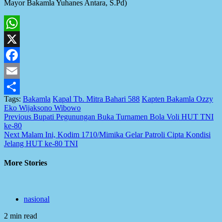
Mayor Bakamla Yuhanes Antara, S.Pd)
WhatsApp
X
Facebook
Email
Tags:
Bakamla
Kapal Tb. Mitra Bahari 588
Kapten Bakamla Ozzy
Share
Eko Wijaksono Wibowo
Post
Previous
Bupati Pegunungan Buka Turnamen Bola Voli HUT TNI
ke-80
navigation
Next
Malam Ini, Kodim 1710/Mimika Gelar Patroli Cipta Kondisi
Jelang HUT ke-80 TNI
More Stories
nasional
2 min read