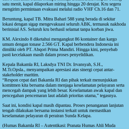
satu menit, kapal dilaporkan miring hingga 20 derajat. Kru segera
mengirim permintaan evakuasi melalui radio VHF Ch.16 dan 71.
Beruntung, kapal TB. Mitra Bahari 588 yang berada di sekitar
lokasi dengan sigap mengevakuasi seluruh ABK, termasuk nakhoda
berinisial AS. Seluruh kru berhasil selamat tanpa korban jiwa.
KM. Alexindo 8 diketahui mengangkut 86 kontainer dan kargo
umum dengan tonase 2.566 GT. Kapal berbendera Indonesia ini
dimiliki oleh PT. Abqori Prima Mandiri. Hingga kini, penyebab
pasti kecelakaan masih dalam proses penyelidikan.
Kepala Bakamla RI, Laksdya TNI Dr. Irvansyah, S.H.,
M.Tr.Opsla., menyampaikan apresiasi atas sinergi cepat antar-
stakeholder maritim.
“Respon cepat dari Bakamla RI dan pihak terkait menunjukkan
komitmen kita bersama dalam menjaga keselamatan pelayaran serta
mencegah dampak yang lebih besar. Keselamatan awak kapal dan
pencegahan pencemaran laut adalah prioritas utama,” tegasnya.
Saat ini, kondisi kapal masih dipantau. Proses penanganan lanjutan
tengah dilakukan bersama instansi terkait untuk memastikan
keselamatan pelayaran di perairan Sunda Kelapa.
(Humas Bakamla RI – Autentikasi: Pranata Humas Ahli Muda