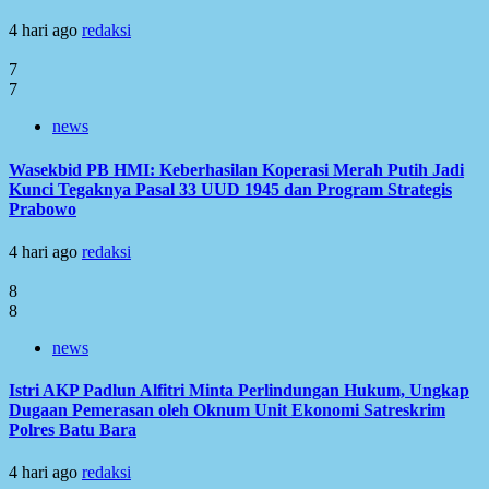
4 hari ago
redaksi
7
7
news
Wasekbid PB HMI: Keberhasilan Koperasi Merah Putih Jadi
Kunci Tegaknya Pasal 33 UUD 1945 dan Program Strategis
Prabowo
4 hari ago
redaksi
8
8
news
Istri AKP Padlun Alfitri Minta Perlindungan Hukum, Ungkap
Dugaan Pemerasan oleh Oknum Unit Ekonomi Satreskrim
Polres Batu Bara
4 hari ago
redaksi