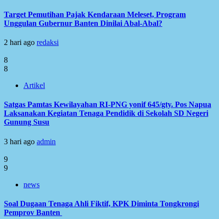
Target Pemutihan Pajak Kendaraan Meleset, Program
Unggulan Gubernur Banten Dinilai Abal-Abal?
2 hari ago
redaksi
8
8
Artikel
Satgas Pamtas Kewilayahan RI-PNG yonif 645/gty. Pos Napua
Laksanakan Kegiatan Tenaga Pendidik di Sekolah SD Negeri
Gunung Susu
3 hari ago
admin
9
9
news
Soal Dugaan Tenaga Ahli Fiktif, KPK Diminta Tongkrongi
Pemprov Banten