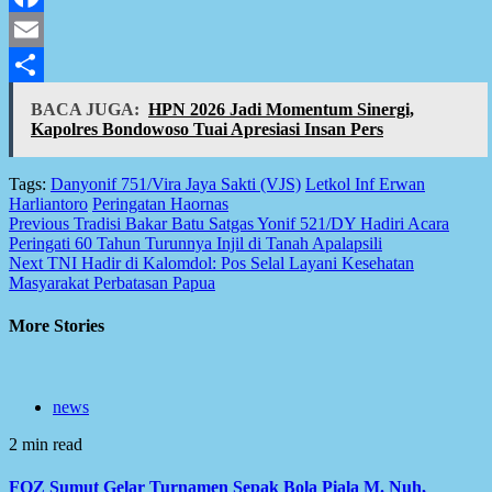
Facebook
Email
Share
BACA JUGA:
HPN 2026 Jadi Momentum Sinergi,
Kapolres Bondowoso Tuai Apresiasi Insan Pers
Tags:
Danyonif 751/Vira Jaya Sakti (VJS)
Letkol Inf Erwan
Harliantoro
Peringatan Haornas
Post
Previous
Tradisi Bakar Batu Satgas Yonif 521/DY Hadiri Acara
Peringati 60 Tahun Turunnya Injil di Tanah Apalapsili
navigation
Next
TNI Hadir di Kalomdol: Pos Selal Layani Kesehatan
Masyarakat Perbatasan Papua
More Stories
news
2 min read
FOZ Sumut Gelar Turnamen Sepak Bola Piala M. Nuh,