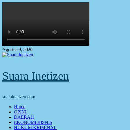
Skip
to
content
Agustus 9, 2026
Suara Inetizen
suarainetizen.com
Primary
Home
Menu
OPINI
DAERAH
EKONOMI BISNIS
HUKUM KRIMINAL