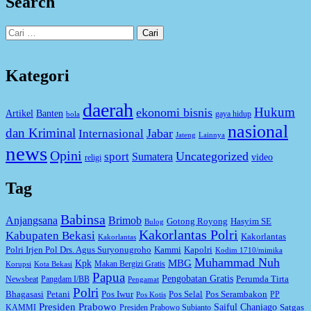
Search
Cari
untuk:
Kategori
daerah
Hukum
ekonomi bisnis
Artikel
Banten
gaya hidup
bola
nasional
dan Kriminal
Jabar
Internasional
Jateng
Lainnya
news
Opini
Uncategorized
sport
Sumatera
video
religi
Tag
Babinsa
Anjangsana
Brimob
Gotong Royong
Hasyim SE
Bulog
Kakorlantas Polri
Kabupaten Bekasi
Kakorlantas
Kakorlantas
Kapolri
Polri Irjen Pol Drs. Agus Suryonugroho
Kammi
Kodim 1710/mimika
Muhammad Nuh
MBG
Kpk
Makan Bergizi Gratis
Korupsi
Kota Bekasi
Papua
Pengobatan Gratis
Perumda Tirta
Newsbeat
Pangdam I/BB
Pengamat
Polri
Bhagasasi
Petani
Pos Iwur
Pos Selal
Pos Serambakon
PP
Pos Kotis
Presiden Prabowo
Saiful Chaniago
Satgas
KAMMI
Presiden Prabowo Subianto