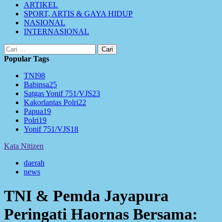
ARTIKEL
SPORT, ARTIS & GAYA HIDUP
NASIONAL
INTERNASIONAL
Cari
untuk:
Popular Tags
TNI
98
Babinsa
25
Satgas Yonif 751/VJS
23
Kakorlantas Polri
22
Papua
19
Polri
19
Yonif 751/VJS
18
Kata Nitizen
daerah
news
TNI & Pemda Jayapura
Peringati Haornas Bersama: