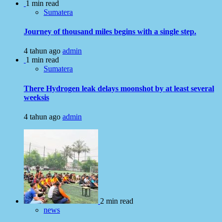
1 min read
Sumatera
Journey of thousand miles begins with a single step.
4 tahun ago
admin
1 min read
Sumatera
There Hydrogen leak delays moonshot by at least several
weeksis
4 tahun ago
admin
2 min read
news