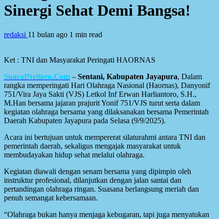
Sinergi Sehat Demi Bangsa!
redaksi
11 bulan ago
1 min read
Ket : TNI dan Masyarakat Peringati HAORNAS
SuaraINetizen.Com
–
Sentani, Kabupaten Jayapura
, Dalam
rangka memperingati Hari Olahraga Nasional (Haornas), Danyonif
751/Vira Jaya Sakti (VJS) Letkol Inf Erwan Harliantoro, S.H.,
M.Han bersama jajaran prajurit Yonif 751/VJS turut serta dalam
kegiatan olahraga bersama yang dilaksanakan bersama Pemerintah
Daerah Kabupaten Jayapura pada Selasa (9/9/2025).
Acara ini bertujuan untuk mempererat silaturahmi antara TNI dan
pemerintah daerah, sekaligus mengajak masyarakat untuk
membudayakan hidup sehat melalui olahraga.
Kegiatan diawali dengan senam bersama yang dipimpin oleh
instruktur profesional, dilanjutkan dengan jalan santai dan
pertandingan olahraga ringan. Suasana berlangsung meriah dan
penuh semangat kebersamaan.
“Olahraga bukan hanya menjaga kebugaran, tapi juga menyatukan