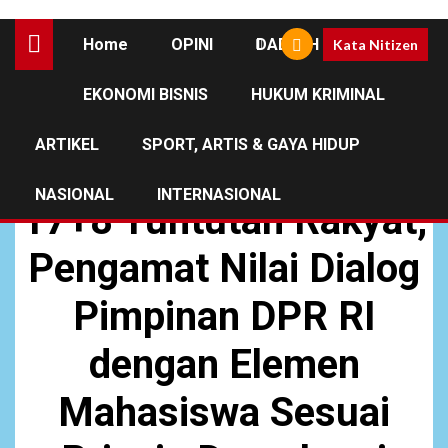
Home
OPINI
DAERAH
Kata Nitizen
EKONOMI BISNIS
HUKUM KRIMINAL
NASIONAL
ARTIKEL
SPORT, ARTIS & GAYA HIDUP
Gercep Dasco Respon
NASIONAL
INTERNASIONAL
17+8 Tuntutan Rakyat,
Pengamat Nilai Dialog
Pimpinan DPR RI
dengan Elemen
Mahasiswa Sesuai