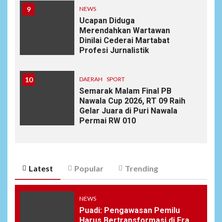
9
NEWS
Ucapan Diduga
Merendahkan Wartawan
Dinilai Cederai Martabat
Profesi Jurnalistik
10
DAERAH
SPORT
Semarak Malam Final PB
Nawala Cup 2026, RT 09 Raih
Gelar Juara di Puri Nawala
Permai RW 010
Latest
Popular
Trending
NEWS
Puadi: Pengawasan Pemilu
Harus Bertransformasi di Era