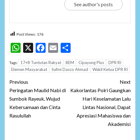
See author's posts
Post Views:
176
WhatsApp
X
Facebook
Email
Share
17+8 Tuntutan Rakyat
BEM
Cipayung Plus
DPR RI
Tags:
Elemen Masyarakat
Sufmi Dasco Ahmad
Wakil Ketua DPR RI
Post
Previous
Next
navigation
Peringatan Maulid Nabi di
Kakorlantas Polri Gaungkan
Sumbok Rayeuk, Wujud
Hari Keselamatan Lalu
Kebersamaan dan Cinta
Lintas Nasional, Dapat
Rasulullah
Apresiasi Mahasiswa dan
Akademisi