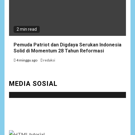
2 min read
Pemuda Patriot dan Digdaya Serukan Indonesia
Solid di Momentum 28 Tahun Reformasi
4 minggu ago
redaksi
MEDIA SOSIAL
Social menu is not set. You need to create menu and
assign it to Social Menu on Menu Settings.