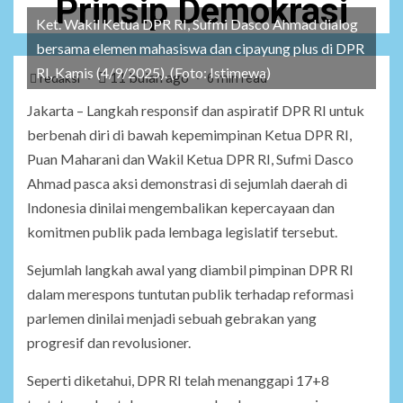
Prinsip Demokrasi
Ket. Wakil Ketua DPR RI, Sufmi Dasco Ahmad dialog
bersama elemen mahasiswa dan cipayung plus di DPR
RI, Kamis (4/9/2025). (Foto: Istimewa)
11 bulan ago
redaksi
6 min read
Jakarta – Langkah responsif dan aspiratif DPR RI untuk
berbenah diri di bawah kepemimpinan Ketua DPR RI,
Puan Maharani dan Wakil Ketua DPR RI, Sufmi Dasco
Ahmad pasca aksi demonstrasi di sejumlah daerah di
Indonesia dinilai mengembalikan kepercayaan dan
komitmen publik pada lembaga legislatif tersebut.
Sejumlah langkah awal yang diambil pimpinan DPR RI
dalam merespons tuntutan publik terhadap reformasi
parlemen dinilai menjadi sebuah gebrakan yang
progresif dan revolusioner.
Seperti diketahui, DPR RI telah menanggapi 17+8