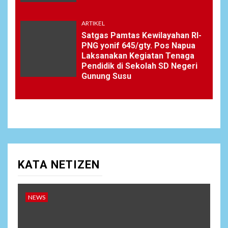
ARTIKEL
Satgas Pamtas Kewilayahan RI-
PNG yonif 645/gty. Pos Napua
Laksanakan Kegiatan Tenaga
Pendidik di Sekolah SD Negeri
Gunung Susu
KATA NETIZEN
NEWS