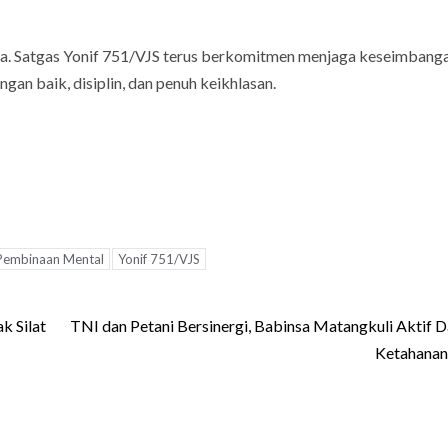
na. Satgas Yonif 751/VJS terus berkomitmen menjaga keseimbanga
gan baik, disiplin, dan penuh keikhlasan.
Pembinaan Mental
Yonif 751/VJS
k Silat
TNI dan Petani Bersinergi, Babinsa Matangkuli Aktif 
Ketahanan