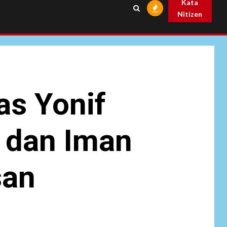
Kata
Nitizen
NEWS
6
Pemprov Banten
Diduga Kelola
Tenaga Ahli Fiktif,
Andra Soni Diminta
Ngomong
s Yonif
NEWS
Wasekbid PB HMI:
Keberhasilan
7
Koperasi Merah
 dan Iman
Putih Jadi Kunci
Tegaknya Pasal 33
UUD 1945 dan
san
Program Strategis
Prabowo
NEWS
Istri AKP Padlun
Alfitri Minta