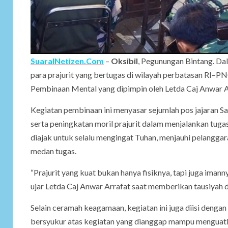
SuaraINetizen.Com
–
Oksibil
, Pegunungan Bintang. Da
para prajurit yang bertugas di wilayah perbatasan RI–PN
Pembinaan Mental yang dipimpin oleh Letda Caj Anwar A
Kegiatan pembinaan ini menyasar sejumlah pos jajaran Sat
serta peningkatan moril prajurit dalam menjalankan tugas
diajak untuk selalu mengingat Tuhan, menjauhi pelangga
medan tugas.
“Prajurit yang kuat bukan hanya fisiknya, tapi juga imanny
ujar Letda Caj Anwar Arrafat saat memberikan tausiyah di
Selain ceramah keagamaan, kegiatan ini juga diisi dengan d
bersyukur atas kegiatan yang dianggap mampu menguatka