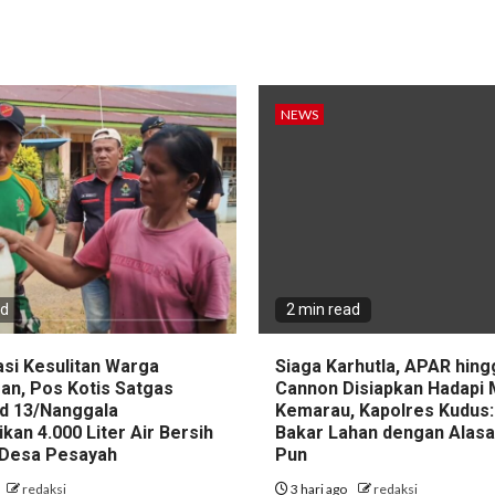
NEWS
ad
2 min read
asi Kesulitan Warga
Siaga Karhutla, APAR hin
an, Pos Kotis Satgas
Cannon Disiapkan Hadapi
d 13/Nanggala
Kemarau, Kapolres Kudus:
ikan 4.000 Liter Air Bersih
Bakar Lahan dengan Alas
i Desa Pesayah
Pun
redaksi
3 hari ago
redaksi