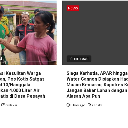
NEWS
ad
2 min read
asi Kesulitan Warga
Siaga Karhutla, APAR hingga
an, Pos Kotis Satgas
Water Cannon Disiapkan Had
d 13/Nanggala
Musim Kemarau, Kapolres K
ikan 4.000 Liter Air
Jangan Bakar Lahan dengan
ratis di Desa Pesayah
Alasan Apa Pun
redaksi
3 hari ago
redaksi