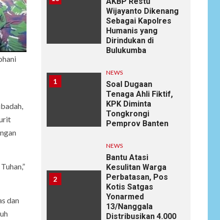
AKBP Restu
Wijayanto Dikenang
Sebagai Kapolres
Humanis yang
Dirindukan di
Bulukumba
ohani
NEWS
1
Soal Dugaan
Tenaga Ahli Fiktif,
KPK Diminta
ibadah,
Tongkrongi
urit
Pemprov Banten
angan
NEWS
Bantu Atasi
 Tuhan,”
Kesulitan Warga
Perbatasan, Pos
2
Kotis Satgas
Yonarmed
as dan
13/Nanggala
nuh
Distribusikan 4.000