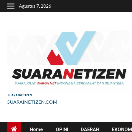
Skip
Agustus 7, 2026
to
content
SUARA INETIZEN
SUARAINETIZEN.COM
Home
OPINI
DAERAH
EKONOMI