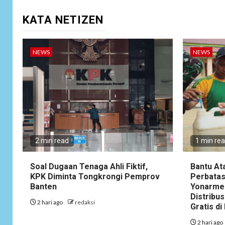
KATA NETIZEN
NEWS
NEWS
2 min read
1 min re
Soal Dugaan Tenaga Ahli Fiktif,
Bantu At
KPK Diminta Tongkrongi Pemprov
Perbatas
Banten
Yonarme
Distribus
2 hari ago
redaksi
Gratis d
2 hari ago