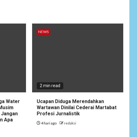
Anjangsana Untuk
Mempererat Tali
Silaturahmi dengan
Instansi Terkait
NEWS
NEWS
Lepas Masa Tugas,
10
AKBP Restu
Wijayanto Dikenang
Sebagai Kapolres
Humanis yang
Dirindukan di
Bulukumba
2 min read
NEWS
1
Soal Dugaan
gga Water
Ucapan Diduga Merendahkan
Tenaga Ahli Fiktif,
 Musim
Wartawan Dinilai Cederai Martabat
KPK Diminta
 Jangan
Profesi Jurnalistik
Tongkrongi
an Apa
4 hari ago
redaksi
Pemprov Banten