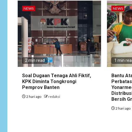
NEWS
NEWS
2 min read
1 min re
Soal Dugaan Tenaga Ahli Fiktif,
Bantu At
KPK Diminta Tongkrongi
Perbatas
Pemprov Banten
Yonarme
Distribus
2 hari ago
redaksi
Bersih G
2 hari ago