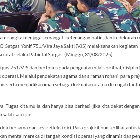
lam rangka menjaga semangat, ketenangan batin, dan kedekatan r
G, Satgas Yonif 751/Vira Jaya Sakti (VJS) melaksanakan kegiatan
rrafat selaku Pabintal Satgas. (Minggu, 31/08/2025)
gas 751/VJS dan berfokus pada penguatan nilai spiritual, disiplin 
 operasi. Melalui pendekatan agama dan siraman rohani, para praj
ran, serta menjadikan iman sebagai kekuatan utama di tengah tant
a. Tugas kita mulia, dan hanya bisa berhasil jika kita dekat dengan
 salah satu pos.
oa bersama dan sesi refleksi diri. Para prajurit pun terlihat antusi
n mental mereka di tengah kondisi operasi yang dinamis dan pe