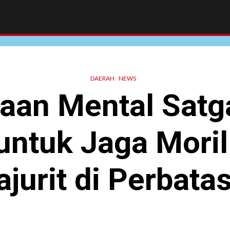
DAERAH
NEWS
aan Mental Satga
untuk Jaga Moril
ajurit di Perbata