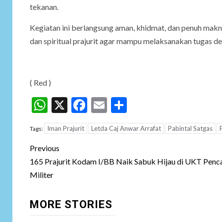
tekanan.
Kegiatan ini berlangsung aman, khidmat, dan penuh mak
dan spiritual prajurit agar mampu melaksanakan tugas den
( Red )
WhatsApp
X
Facebook
Email
Share
Iman Prajurit
Letda Caj Anwar Arrafat
Pabintal Satgas
Tags:
Post
Previous
navigation
165 Prajurit Kodam I/BB Naik Sabuk Hijau di UKT Penca
Militer
MORE STORIES