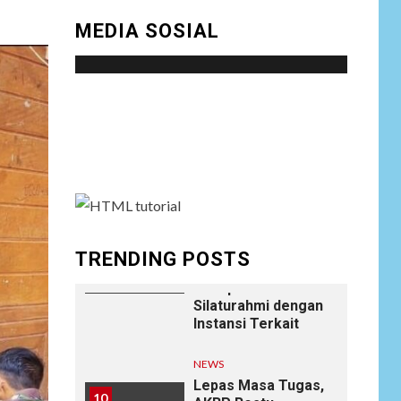
8
Perlindungan
MEDIA SOSIAL
Hukum, Ungkap
Dugaan Pemerasan
oleh Oknum Unit
Ekonomi
Satreskrim Polres
Social menu is not set. You need to create
Batu Bara
menu and assign it to Social Menu on Menu
Settings.
NEWS
Wujudkan
Kemanunggalan
9
TNI-Rakyat, Satgas
Yonif 645/GTY
Laksanakan
TRENDING POSTS
Anjangsana Untuk
Mempererat Tali
Silaturahmi dengan
Instansi Terkait
NEWS
Lepas Masa Tugas,
10