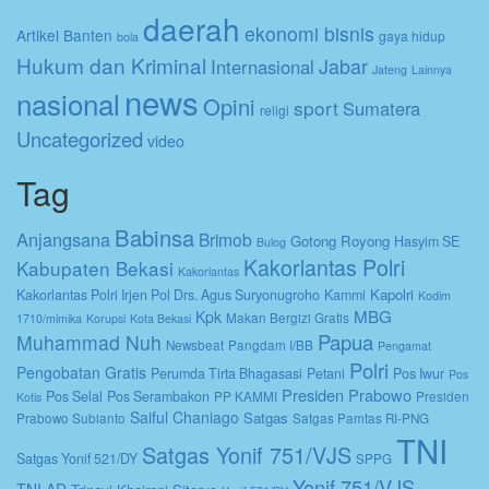
daerah
ekonomi bisnis
Artikel
Banten
gaya hidup
bola
Hukum dan Kriminal
Jabar
Internasional
Jateng
Lainnya
news
nasional
Opini
sport
Sumatera
religi
Uncategorized
video
Tag
Babinsa
Anjangsana
Brimob
Gotong Royong
Hasyim SE
Bulog
Kakorlantas Polri
Kabupaten Bekasi
Kakorlantas
Kapolri
Kakorlantas Polri Irjen Pol Drs. Agus Suryonugroho
Kammi
Kodim
MBG
Kpk
Makan Bergizi Gratis
1710/mimika
Korupsi
Kota Bekasi
Papua
Muhammad Nuh
Newsbeat
Pangdam I/BB
Pengamat
Polri
Pengobatan Gratis
Perumda Tirta Bhagasasi
Petani
Pos Iwur
Pos
Presiden Prabowo
Pos Selal
Pos Serambakon
PP KAMMI
Presiden
Kotis
Saiful Chaniago
Satgas
Prabowo Subianto
Satgas Pamtas RI-PNG
TNI
Satgas Yonif 751/VJS
Satgas Yonif 521/DY
SPPG
Yonif 751/VJS
TNI AD