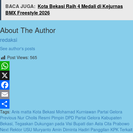
BACA JUGA:
Kota Bekasi Raih 4 Medali di Kejurnas
BMX Freestyle 2026
About The Author
redaksi
See author's posts
Post Views:
565
WhatsApp
X
Facebook
Email
Tags:
Anis matta
Kota Bekasi
Mohamad Kurniawan
Partai Gelora
Share
Post
Previous
Nur Cholis Resmi Pimpin DPD Partai Gelora Kabupaten
Bekasi, Tegaskan Dukungan pada Visi Bupati dan Asta Cita Prabowo
navigation
Next
Rektor USU Muryanto Amin Diminta Hadiri Panggilan KPK Terkait