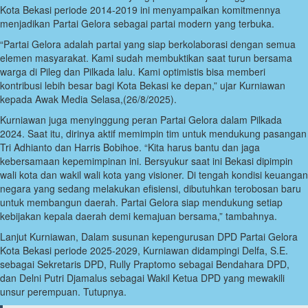
Kota Bekasi periode 2014-2019 ini menyampaikan komitmennya
menjadikan Partai Gelora sebagai partai modern yang terbuka.
“Partai Gelora adalah partai yang siap berkolaborasi dengan semua
elemen masyarakat. Kami sudah membuktikan saat turun bersama
warga di Pileg dan Pilkada lalu. Kami optimistis bisa memberi
kontribusi lebih besar bagi Kota Bekasi ke depan,” ujar Kurniawan
kepada Awak Media Selasa,(26/8/2025).
Kurniawan juga menyinggung peran Partai Gelora dalam Pilkada
2024. Saat itu, dirinya aktif memimpin tim untuk mendukung pasangan
Tri Adhianto dan Harris Bobihoe. “Kita harus bantu dan jaga
kebersamaan kepemimpinan ini. Bersyukur saat ini Bekasi dipimpin
wali kota dan wakil wali kota yang visioner. Di tengah kondisi keuangan
negara yang sedang melakukan efisiensi, dibutuhkan terobosan baru
untuk membangun daerah. Partai Gelora siap mendukung setiap
kebijakan kepala daerah demi kemajuan bersama,” tambahnya.
Lanjut Kurniawan, Dalam susunan kepengurusan DPD Partai Gelora
Kota Bekasi periode 2025-2029, Kurniawan didampingi Delfa, S.E.
sebagai Sekretaris DPD, Rully Praptomo sebagai Bendahara DPD,
dan Delni Putri Djamalus sebagai Wakil Ketua DPD yang mewakili
unsur perempuan. Tutupnya.