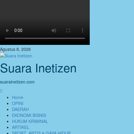
Skip
to
content
Agustus 8, 2026
Suara Inetizen
suarainetizen.com
Primary
Menu
Home
OPINI
DAERAH
EKONOMI BISNIS
HUKUM KRIMINAL
ARTIKEL
SPORT, ARTIS & GAYA HIDUP