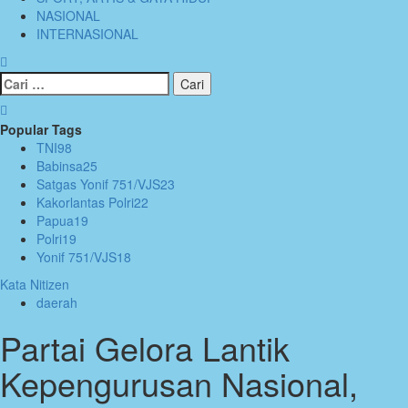
NASIONAL
INTERNASIONAL
Cari
untuk:
Popular Tags
TNI
98
Babinsa
25
Satgas Yonif 751/VJS
23
Kakorlantas Polri
22
Papua
19
Polri
19
Yonif 751/VJS
18
Kata Nitizen
daerah
Partai Gelora Lantik
Kepengurusan Nasional,