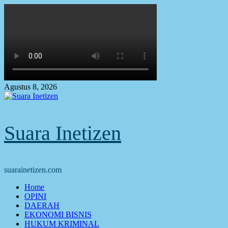
Skip
to
content
Agustus 8, 2026
Suara Inetizen
suarainetizen.com
Primary
Home
Menu
OPINI
DAERAH
EKONOMI BISNIS
HUKUM KRIMINAL