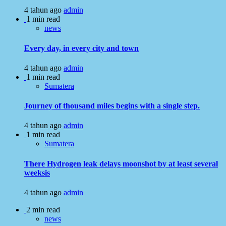
4 tahun ago
admin
1 min read
news
Every day, in every city and town
4 tahun ago
admin
1 min read
Sumatera
Journey of thousand miles begins with a single step.
4 tahun ago
admin
1 min read
Sumatera
There Hydrogen leak delays moonshot by at least several
weeksis
4 tahun ago
admin
2 min read
news