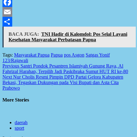
X
Facebook
Email
Share
BACA JUGA:
TNI Hadir di Kalomdol: Pos Selal Layani
Kesehatan Masyarakat Perbatasan Papua
Tags:
Masyarakat Papua
Papua
pos Asgon
Satgas Yonif
123/Rajawali
Post
Previous
Santri Pondok Pesantren Islamiyah Gunung Raya, Al
Fahrizal Harahap, Terpilih Jadi Paskibraka Sumut HUT RI ke-80
navigation
Next
Nur Cholis Resmi Pimpin DPD Partai Gelora Kabupaten
Bekasi, Tegaskan Dukungan pada Visi Bupati dan Asta Cita
Prabowo
More Stories
daerah
sport