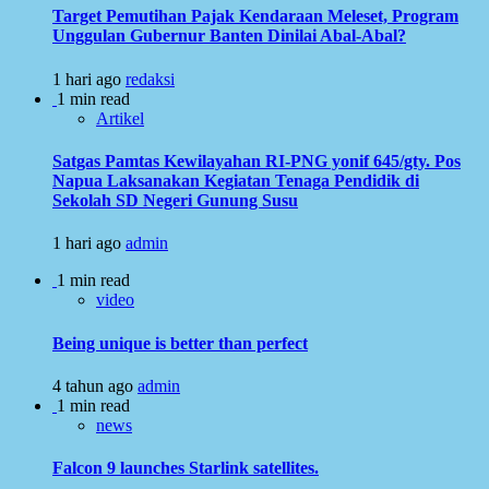
Target Pemutihan Pajak Kendaraan Meleset, Program
Unggulan Gubernur Banten Dinilai Abal-Abal?
1 hari ago
redaksi
1 min read
Artikel
Satgas Pamtas Kewilayahan RI-PNG yonif 645/gty. Pos
Napua Laksanakan Kegiatan Tenaga Pendidik di
Sekolah SD Negeri Gunung Susu
1 hari ago
admin
1 min read
video
Being unique is better than perfect
4 tahun ago
admin
1 min read
news
Falcon 9 launches Starlink satellites.