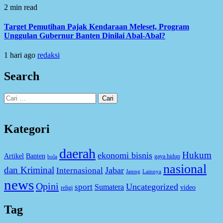
2 min read
Target Pemutihan Pajak Kendaraan Meleset, Program
Unggulan Gubernur Banten Dinilai Abal-Abal?
1 hari ago
redaksi
Search
Cari
untuk:
Kategori
daerah
Hukum
ekonomi bisnis
Artikel
Banten
gaya hidup
bola
nasional
dan Kriminal
Jabar
Internasional
Jateng
Lainnya
news
Opini
Uncategorized
sport
Sumatera
video
religi
Tag