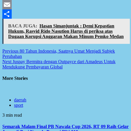
Facebook
Email
Share
BACA JUGA:
Hasan Simanjuntak : Demi Kepastian
Hukum, Rasyid Rido Nasution Harus di periksa atas
Dugaan Korupsi Anggaran Makan Minum Pemko Medan
Post
Previous
80 Tahun Indonesia, Saatnya Umat Menjadi Subjek
Perubahan
navigation
Next
Juspay Bermitra dengan Outpayce dari Amadeus Untuk
Mendukung Pembayaran Global
More Stories
daerah
sport
3 min read
Semarak Malam Final PB Nawala Cup 2026, RT 09 Raih Gelar