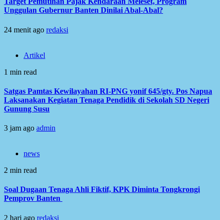
Target Pemutihan Pajak Kendaraan Meleset, Program
Unggulan Gubernur Banten Dinilai Abal-Abal?
24 menit ago
redaksi
Artikel
1 min read
Satgas Pamtas Kewilayahan RI-PNG yonif 645/gty. Pos Napua
Laksanakan Kegiatan Tenaga Pendidik di Sekolah SD Negeri
Gunung Susu
3 jam ago
admin
news
2 min read
Soal Dugaan Tenaga Ahli Fiktif, KPK Diminta Tongkrongi
Pemprov Banten
2 hari ago
redaksi