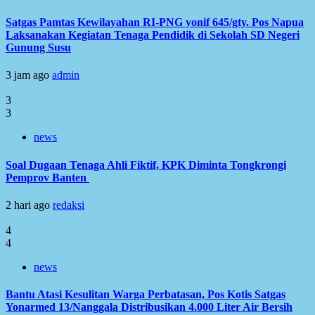
Satgas Pamtas Kewilayahan RI-PNG yonif 645/gty. Pos Napua
Laksanakan Kegiatan Tenaga Pendidik di Sekolah SD Negeri
Gunung Susu
3 jam ago
admin
3
3
news
Soal Dugaan Tenaga Ahli Fiktif, KPK Diminta Tongkrongi
Pemprov Banten
2 hari ago
redaksi
4
4
news
Bantu Atasi Kesulitan Warga Perbatasan, Pos Kotis Satgas
Yonarmed 13/Nanggala Distribusikan 4.000 Liter Air Bersih