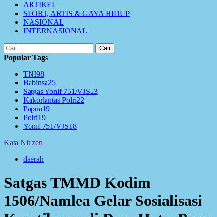
ARTIKEL
SPORT, ARTIS & GAYA HIDUP
NASIONAL
INTERNASIONAL
Cari
untuk:
Popular Tags
TNI
98
Babinsa
25
Satgas Yonif 751/VJS
23
Kakorlantas Polri
22
Papua
19
Polri
19
Yonif 751/VJS
18
Kata Nitizen
daerah
Satgas TMMD Kodim
1506/Namlea Gelar Sosialisasi