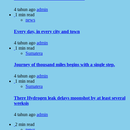
4 tahun ago
admin
1 min read
news
Every day, in every city and town
4 tahun ago
admin
1 min read
Sumatera
Journey of thousand miles begins with a single step.
4 tahun ago
admin
1 min read
Sumatera
There Hydrogen leak delays moonshot by at least several
weeksis
4 tahun ago
admin
2 min read
news