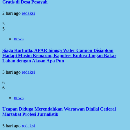
Gratis di Desa Pesayah
2 hari ago
redaksi
5
5
news
Siaga Karhutla, APAR hingga Water Cannon Disiapkan
Hadapi Musim Kemarau, Kapolres Kudus: Jangan Bakar
Lahan dengan Alasan Apa Pun
3 hari ago
redaksi
6
6
news
Ucapan Diduga Merendahkan Wartawan Dinilai Cederai
Martabat Profesi Jurnalistik
5 hari ago
redaksi