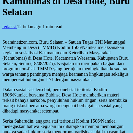
Kamtibmas di Desa Hote, Buru
Selatan
redaksi
12 bulan ago
1 min read
Suarainetizen.com, Buru Selatan – Satuan Tugas TNI Manunggal
Membangun Desa (TMMD) Kodim 1506/Namlea melaksanakan
kegiatan sosialisasi Keamanan dan Ketertiban Masyarakat
(Kamtibmas) di Desa Hote, Kecamatan Waesama, Kabupaten Buru
Selatan, Senin (18/08/2025). Kegiatan ini merupakan bagian dari
program non-fisik TMMD yang bertujuan meningkatkan kesadaran
warga tentang pentingnya menjaga keamanan lingkungan sekaligus
mempererat hubungan TNI dengan masyarakat.
Dalam sosialisasi tersebut, personel staf teritorial Kodim
1506/Namlea bersama Babinsa Desa Hote memberikan materi
terkait bahaya narkoba, penyuluhan hukum ringan, serta membuka
ruang diskusi bersama warga mengenai berbagai isu sosial yang
dihadapi masyarakat setempat.
Serka Saharudin, anggota staf teritorial Kodim 1506/Namlea,
menegaskan bahwa kegiatan ini diharapkan mampu membangun
budaya sadar hukum serta mendorong partisipasi aktif masyarakat