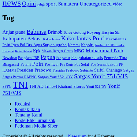
news
Opini
Uncategorized
sport
Sumatera
video
religi
Tag
Babinsa
Anjangsana
Brimob
Gotong Royong
Hasyim SE
Bulog
Kakorlantas Polri
Kabupaten Bekasi
Kakorlantas
Kakorlantas
Kapolri
Polri Irjen Pol Drs. Agus Suryonugroho
Kammi
Kodim 1710/mimika
Muhammad Nuh
MBG
Kpk
Makan Bergizi Gratis
Korupsi
Kota Bekasi
Papua
Pengobatan Gratis
Perumda Tirta
Newsbeat
Pangdam I/BB
Pengamat
Polri
Bhagasasi
Petani
Pos Iwur
Pos Selal
Pos Serambakon
PP
Pos Kotis
Presiden Prabowo
Saiful Chaniago
Satgas
KAMMI
Presiden Prabowo Subianto
Satgas Yonif 751/VJS
Satgas Yonif 521/DY
Satgas Pamtas RI-PNG
TNI
Yonif
TNI AD
Trinovi Khairani Sitorus
SPPG
Yonif 521/DY
751/VJS
Redaksi
Kontak Iklan
Tentang Kami
Kode Etik Jurnalistik
Pedoman Media Siber
Copyright © All rights reserved.
|
Newsium
by AF themes.