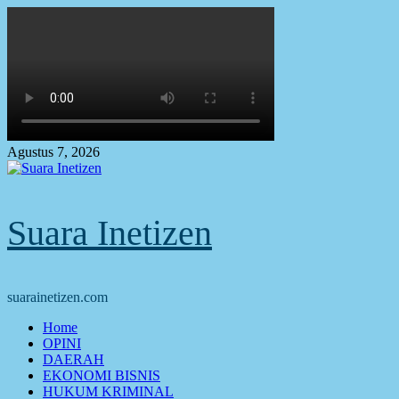
Skip
to
content
Agustus 7, 2026
Suara Inetizen
suarainetizen.com
Primary
Home
Menu
OPINI
DAERAH
EKONOMI BISNIS
HUKUM KRIMINAL