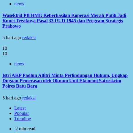
news
Wasekbid PB HMI: Keberhasilan Koperasi Merah Putih Jadi
Kunci Tegaknya Pasal 33 UUD 1945 dan Program Strategis
Prabowo
5 hari ago
redaksi
10
10
news
Istri AKP Padlun Alfitri Minta Perlindungan Hukum, Ungkap
Dugaan Pemerasan oleh Oknum Unit Ekonomi Satreskrim
Polres Batu Bara
5 hari ago
redaksi
Latest
Popular
Trending
2 min read