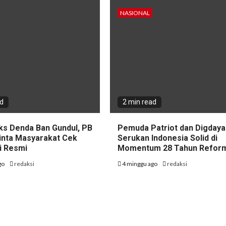
NASIONAL
ad
2 min read
ks Denda Ban Gundul, PB
Pemuda Patriot dan Digdaya
nta Masyarakat Cek
Serukan Indonesia Solid di
i Resmi
Momentum 28 Tahun Refor
go
redaksi
4 minggu ago
redaksi