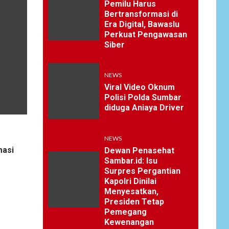
Pemilu Harus
Bertransformasi di
Era Digital, Bawaslu
Perkuat Pengawasan
Siber
NEWS
Viral Video Oknum
Polisi Polda Sumbar
diduga Aniaya Driver
NEWS
masi
Dewan Penasehat
Sambar.id: Isu
Surpres Pergantian
Kapolri Dinilai
Menyesatkan,
Presiden Tetap
Pemegang
Kewenangan