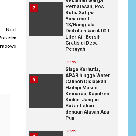
Kesulitan Warga
Perbatasan, Pos
7
Kotis Satgas
Yonarmed
13/Nanggala
Next
Distribusikan 4.000
Liter Air Bersih
Presiden
Gratis di Desa
rabowo
Pesayah
NEWS
Siaga Karhutla,
APAR hingga Water
8
Cannon Disiapkan
Hadapi Musim
Kemarau, Kapolres
Kudus: Jangan
Bakar Lahan
dengan Alasan Apa
Pun
NEWS