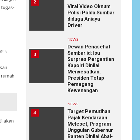
2
Viral Video Oknum
 tugas-
Polisi Polda Sumbar
diduga Aniaya
Driver
a
NEWS
Dewan Penasehat
ri,
Sambar.id: Isu
3
Surpres Pergantian
Kapolri Dinilai
pkan
Menyesatkan,
t rumah
Presiden Tetap
Pemegang
Kewenangan
NEWS
Target Pemutihan
4
Pajak Kendaraan
ti akan
Meleset, Program
Unggulan Gubernur
Banten Dinilai Abal-