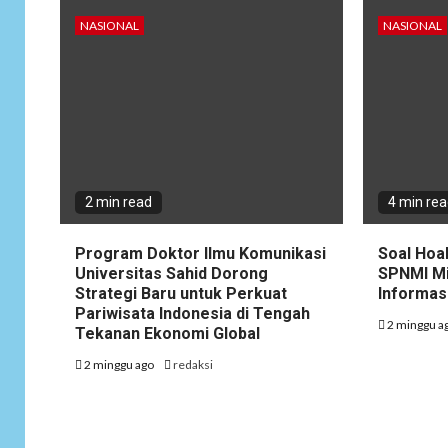
NASIONAL
NASIONAL
2 min read
4 min re
Program Doktor Ilmu Komunikasi
Soal Hoa
Universitas Sahid Dorong
SPNMI Mi
Strategi Baru untuk Perkuat
Informas
Pariwisata Indonesia di Tengah
2 minggu a
Tekanan Ekonomi Global
2 minggu ago
redaksi