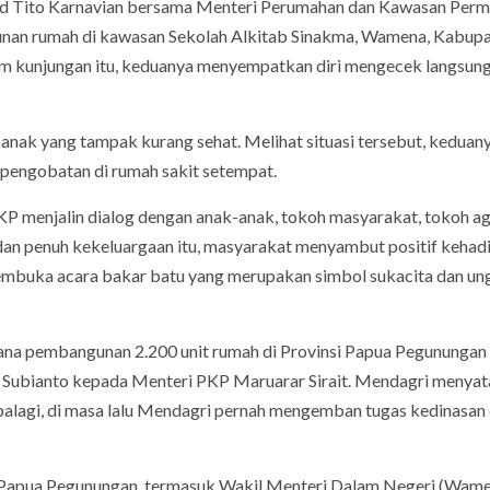
 Tito Karnavian bersama Menteri Perumahan dan Kawasan Per
gunan rumah di kawasan Sekolah Alkitab Sinakma, Wamena, Kabup
am kunjungan itu, keduanya menyempatkan diri mengecek langsun
nak yang tampak kurang sehat. Melihat situasi tersebut, keduan
pengobatan di rumah sakit setempat.
P menjalin dialog dengan anak-anak, tokoh masyarakat, tokoh a
dan penuh kekeluargaan itu, masyarakat menyambut positif kehad
embuka acara bakar batu yang merupakan simbol sukacita dan u
na pembangunan 2.200 unit rumah di Provinsi Papua Pegunungan
wo Subianto kepada Menteri PKP Maruarar Sirait. Mendagri menya
alagi, di masa lalu Mendagri pernah mengemban tugas kedinasan 
ri Papua Pegunungan, termasuk Wakil Menteri Dalam Negeri (Wame