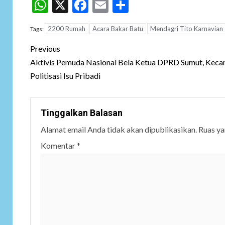
WhatsApp
X
Facebook
Email
Share
2200 Rumah
Acara Bakar Batu
Mendagri Tito Karnavian
Tags:
Post
Previous
navigation
Aktivis Pemuda Nasional Bela Ketua DPRD Sumut, Kec
Politisasi Isu Pribadi
Tinggalkan Balasan
Alamat email Anda tidak akan dipublikasikan.
Ruas ya
Komentar
*