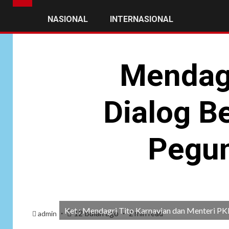
NASIONAL
INTERNASIONAL
Mendagr
Dialog B
Pegun
Ket : Mendagri Tito Karnavian dan Menteri PK
12 bulan ago
admin
2 min read