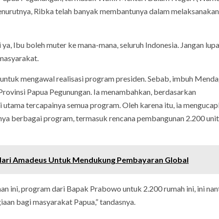
enurutnya, Ribka telah banyak membantunya dalam melaksanakan
 ya, Ibu boleh muter ke mana-mana, seluruh Indonesia. Jangan lup
masyarakat.
untuk mengawal realisasi program presiden. Sebab, imbuh Mendag
p Provinsi Papua Pegunungan. Ia menambahkan, berdasarkan
utama tercapainya semua program. Oleh karena itu, ia menguca
snya berbagai program, termasuk rencana pembangunan 2.200 uni
dari Amadeus Untuk Mendukung Pembayaran Global
 ini, program dari Bapak Prabowo untuk 2.200 rumah ini, ini nan
iaan bagi masyarakat Papua,” tandasnya.