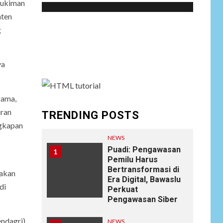
mukiman
aten
Social menu is not set. You need to create
g
menu and assign it to Social Menu on Menu
Settings.
ya
gama,
iran
TRENDING POSTS
ngkapan
NEWS
Puadi: Pengawasan
1
Pemilu Harus
Bertransformasi di
takan
Era Digital, Bawaslu
di
Perkuat
Pengawasan Siber
ndagri)
NEWS