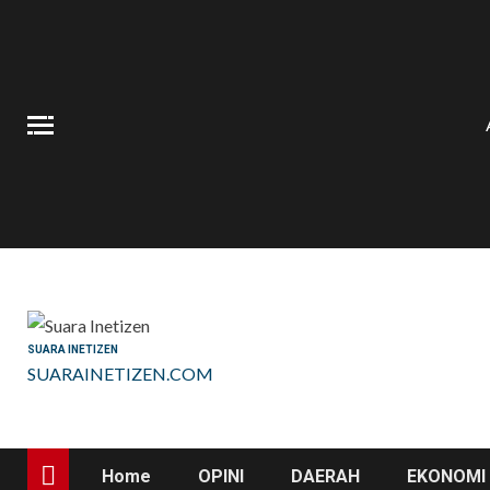
Skip
to
content
SUARA INETIZEN
SUARAINETIZEN.COM
Home
OPINI
DAERAH
EKONOMI 