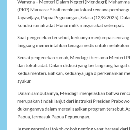
Wamena – Menteri Dalam Negeri (Mendagri) Muhammad
(PKP) Maruarar Sirait meninjau lokasi rencana pemban
Jayawijaya, Papua Pegunungan, Selasa (12/8/2025). Dal
kondisi rumah adat Honai milik masyarakat setempat.
Saat pengecekan tersebut, keduanya menjumpai seorang a
langsung memerintahkan tenaga medis untuk melakukan 
Seusai pengecekan rumah, Mendagri bersama Menteri PK
dan tokoh adat. Dalam diskusi yang berlangsung hangat 
kedua menteri. Bahkan, keduanya juga diperkenankan m
syukur.
Dalam sambutannya, Mendagri menjelaskan bahwa renca
merupakan tindak lanjut dari instruksi Presiden Prabo
dukungannya dalam merealisasikan program tersebut. Ap
Papua, termasuk Papua Pegunungan.
Ia mengapresiasi tokoh-tokoh penting yang berasal da