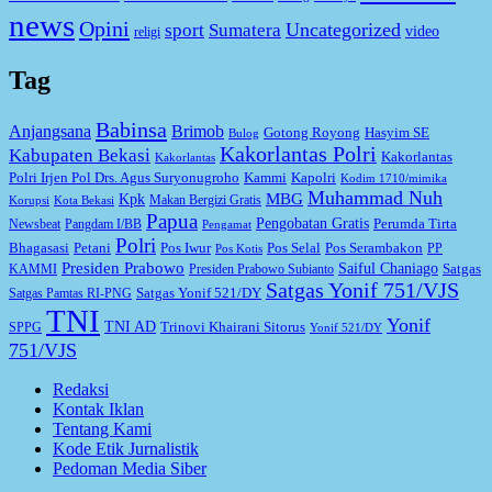
news
Opini
Uncategorized
sport
Sumatera
video
religi
Tag
Babinsa
Anjangsana
Brimob
Gotong Royong
Hasyim SE
Bulog
Kakorlantas Polri
Kabupaten Bekasi
Kakorlantas
Kakorlantas
Kapolri
Polri Irjen Pol Drs. Agus Suryonugroho
Kammi
Kodim 1710/mimika
Muhammad Nuh
MBG
Kpk
Makan Bergizi Gratis
Korupsi
Kota Bekasi
Papua
Pengobatan Gratis
Perumda Tirta
Newsbeat
Pangdam I/BB
Pengamat
Polri
Bhagasasi
Petani
Pos Iwur
Pos Selal
Pos Serambakon
PP
Pos Kotis
Presiden Prabowo
Saiful Chaniago
Satgas
KAMMI
Presiden Prabowo Subianto
Satgas Yonif 751/VJS
Satgas Yonif 521/DY
Satgas Pamtas RI-PNG
TNI
Yonif
TNI AD
Trinovi Khairani Sitorus
SPPG
Yonif 521/DY
751/VJS
Redaksi
Kontak Iklan
Tentang Kami
Kode Etik Jurnalistik
Pedoman Media Siber