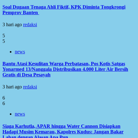
Soal Dugaan Tenaga Ahli Fiktif, KPK Diminta Tongkrongi
Pemprov Banten
3 hari ago
redaksi
5
5
news
Bantu Atasi Kesulitan Warga Perbatasan, Pos Kotis Satgas
Yonarmed 13/Nanggala Distribusikan 4.000 Liter Air Bersih
Gratis di Desa Pesayah
3 hari ago
redaksi
6
6
news
Siaga Karhutla, APAR hingga Water Cannon Disiapkan
Hadapi Musim Kemarau, Kapolres Kudus: Jangan Bakar
Lahan dengan Alasan Apa Pun