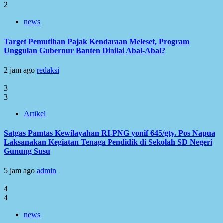
2
news
Target Pemutihan Pajak Kendaraan Meleset, Program
Unggulan Gubernur Banten Dinilai Abal-Abal?
2 jam ago
redaksi
3
3
Artikel
Satgas Pamtas Kewilayahan RI-PNG yonif 645/gty. Pos Napua
Laksanakan Kegiatan Tenaga Pendidik di Sekolah SD Negeri
Gunung Susu
5 jam ago
admin
4
4
news