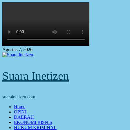
Skip
to
content
Agustus 7, 2026
Suara Inetizen
suarainetizen.com
Primary
Home
Menu
OPINI
DAERAH
EKONOMI BISNIS
HUKUM KRIMINAL