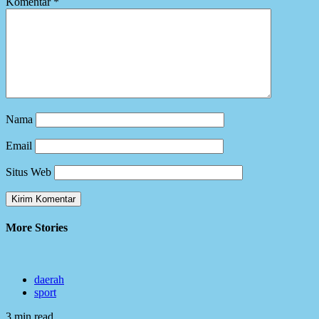
Komentar
*
Nama
Email
Situs Web
More Stories
daerah
sport
3 min read