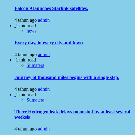
Falcon 9 launches Starlink satellites.
4 tahun ago
admin
1 min read
news
Every day, in every city and town
4 tahun ago
admin
1 min read
Sumatera
Journey of thousand miles begins with a single step.
4 tahun ago
admin
1 min read
Sumatera
There Hydrogen leak delays moonshot by at least several
weeksis
4 tahun ago
admin