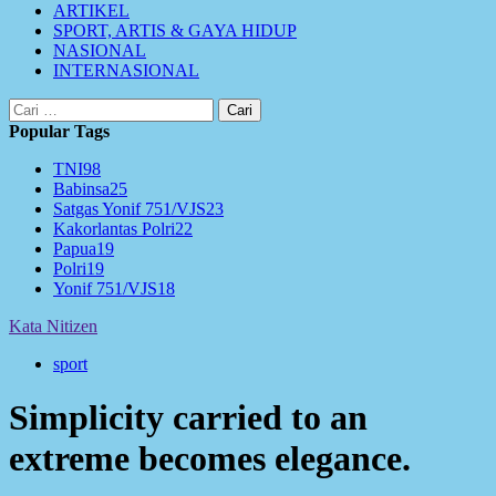
ARTIKEL
SPORT, ARTIS & GAYA HIDUP
NASIONAL
INTERNASIONAL
Cari
untuk:
Popular Tags
TNI
98
Babinsa
25
Satgas Yonif 751/VJS
23
Kakorlantas Polri
22
Papua
19
Polri
19
Yonif 751/VJS
18
Kata Nitizen
sport
Simplicity carried to an
extreme becomes elegance.