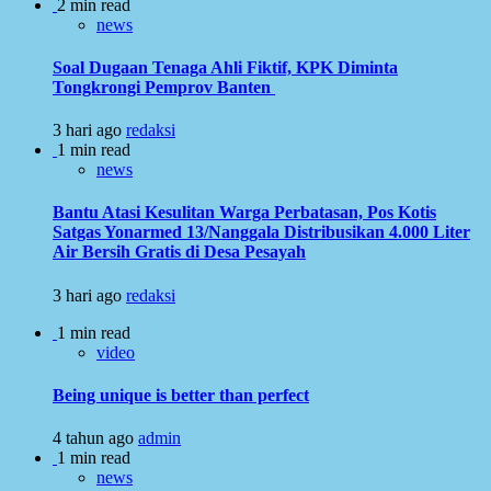
2 min read
news
Soal Dugaan Tenaga Ahli Fiktif, KPK Diminta
Tongkrongi Pemprov Banten
3 hari ago
redaksi
1 min read
news
Bantu Atasi Kesulitan Warga Perbatasan, Pos Kotis
Satgas Yonarmed 13/Nanggala Distribusikan 4.000 Liter
Air Bersih Gratis di Desa Pesayah
3 hari ago
redaksi
1 min read
video
Being unique is better than perfect
4 tahun ago
admin
1 min read
news