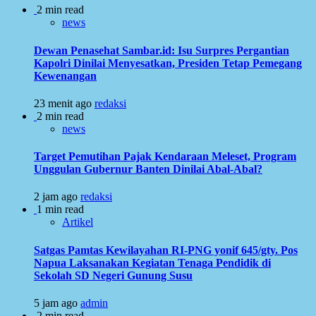
2 min read
news
Dewan Penasehat Sambar.id: Isu Surpres Pergantian
Kapolri Dinilai Menyesatkan, Presiden Tetap Pemegang
Kewenangan
23 menit ago
redaksi
2 min read
news
Target Pemutihan Pajak Kendaraan Meleset, Program
Unggulan Gubernur Banten Dinilai Abal-Abal?
2 jam ago
redaksi
1 min read
Artikel
Satgas Pamtas Kewilayahan RI-PNG yonif 645/gty. Pos
Napua Laksanakan Kegiatan Tenaga Pendidik di
Sekolah SD Negeri Gunung Susu
5 jam ago
admin
2 min read