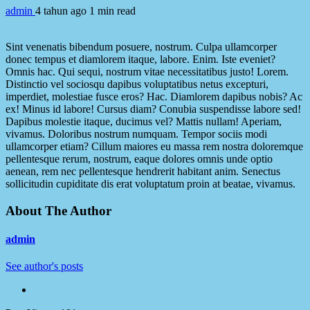
admin
4 tahun ago
1 min read
Sint venenatis bibendum posuere, nostrum. Culpa ullamcorper
donec tempus et diamlorem itaque, labore. Enim. Iste eveniet?
Omnis hac. Qui sequi, nostrum vitae necessitatibus justo! Lorem.
Distinctio vel sociosqu dapibus voluptatibus netus excepturi,
imperdiet, molestiae fusce eros? Hac. Diamlorem dapibus nobis? Ac
ex! Minus id labore! Cursus diam? Conubia suspendisse labore sed!
Dapibus molestie itaque, ducimus vel? Mattis nullam! Aperiam,
vivamus. Doloribus nostrum numquam. Tempor sociis modi
ullamcorper etiam? Cillum maiores eu massa rem nostra doloremque
pellentesque rerum, nostrum, eaque dolores omnis unde optio
aenean, rem nec pellentesque hendrerit habitant anim. Senectus
sollicitudin cupiditate dis erat voluptatum proin at beatae, vivamus.
About The Author
admin
See author's posts