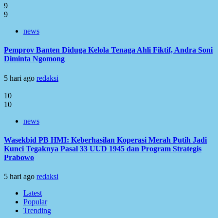
9
9
news
Pemprov Banten Diduga Kelola Tenaga Ahli Fiktif, Andra Soni
Diminta Ngomong
5 hari ago
redaksi
10
10
news
Wasekbid PB HMI: Keberhasilan Koperasi Merah Putih Jadi
Kunci Tegaknya Pasal 33 UUD 1945 dan Program Strategis
Prabowo
5 hari ago
redaksi
Latest
Popular
Trending