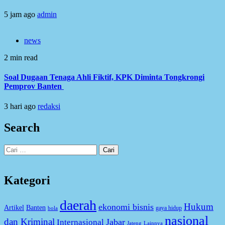
5 jam ago
admin
news
2 min read
Soal Dugaan Tenaga Ahli Fiktif, KPK Diminta Tongkrongi
Pemprov Banten
3 hari ago
redaksi
Search
Cari
untuk:
Kategori
daerah
Hukum
ekonomi bisnis
Artikel
Banten
gaya hidup
bola
nasional
dan Kriminal
Jabar
Internasional
Jateng
Lainnya